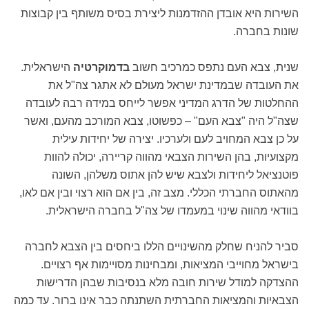
השירות היא אובדן ההזדמנות ליצירת בסיס משותף בין קבוצות
שונות בחברה.
שנית, צבא העם נתפס כמרכיב חשוב
בדמוקרטיה
הישראלית.
את העובדה שבמדינת ישראל מעולם לא אתגר צה"ל את
ההחלטות של הדרג המדיני אפשר לייחס במידה רבה לעובדה
שצה"ל היה "צבא העם" – כפשוטו, צבא המורכב מהעם, ואשר
על כן צבא המחויב לעם ולערכיו. יצירה של יחידות עילית
מקצועיות, בהן השירות הצבאי מהווה קריירה, יכולה להוות
פוטנציאל ליחידות ולצבא שיש להן אתוס משלהן, השונה
מהאתוס החברתי הכללי. מצב זה, בין אם הוא רצוי ובין אם לאו,
בוודאי מהווה שינוי במעמדו של צה"ל בחברה הישראלית.
סביר להניח שחלק מהשינויים הללו ביחסים בין הצבא לחברה
בישראל מחוייבי המציאות, ומבחינות מסויימות אף רצויים.
ההצדקה למודל שירות חובה מלא בנסיבות שבהן הדרישות
הצבאיות והמציאות החברתית השתנתה כבר אינו ברור. עד כמה