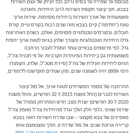
מבוסס על שמירה על בסיס נרחב ככל הניתן של עצם השירות
בצבא, תוך קיצור תקופת השירות לרוב היחידות, והארכה
משמעותית של אורך השירות ביחידות מסוימות. שירות ארוך
טווח ("חתימה") קיים בצבא מזה שנים רבות בקורס טייס, קורס
חובלים, ובקורסים טכנולוגיים מסוימים, ואולם, בשנים האחרונות
גדלו היחידות הטכנולוגיות והצורך שלהן בגיוס לטווח ארוך יחסית
גדל. לפי פרסומים צבאיים עומד המודל לעבור הרחבה
משמעותית גם ביחידות המיוחדות הקרביות. על פי תכנית צה"ל,
הגיוס ליחידות העילית של צה"ל (סיירת מטכ"ל, שלדג, הקומנדו
הימי ו669) יהיה לשמונה שנים, מהן שנתיים תוקדשנה ללימודים.
ההרחבה של מספר המשרתים לטווח ארוך, אל מול קיצור
השירות לגברים (החל משנת 2015 ל-32 חודשיים, והחל משנת
2020 ל-30 חודשים) יוצרת מצב חדש המתרחק ממודל של
שירות
שוויוני
. כלפי חלק הולך וגדל מהיחידות צה"ל מאמץ צה"ל
מאפיינים של צבא מקצועי – שבו שדרת השירות רואה בצבא
קריירה ארוכת שנים. אל מול שדרה זו, הולך ומצטמצם אחוז
המשרתים מבין האוכלוסיה היהודית,
העומד כיום על כ 65%