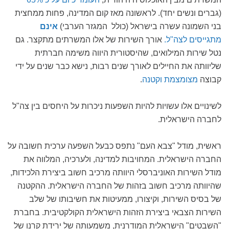
(גברים ונשים יחד). לראשונה מאז קום המדינה, פחות ממחצית
בני השמונה עשרה בישראל (כולל המגזר הערבי)
אינם
מתגייסים לצה"ל.
אורך השירות של אלו המשרתים מתקצר. גם
נטל שירות המילואים, שהיסטורית היווה משימה חברתית
שליוותה את החיילים לאורך שנים רבות, נישא כבר שנים על ידי
קבוצה
מצומצמת וקטנה
.
לשינויים אלו עשויות להיות השפעות ניכרות על היחסים בין צה"ל
לחברה הישראלית.
ראשית, מודל "צבא העם" נתפס כבעל השפעה ערכית חשובה על
החברה הישראלית. המחויבות למדינה, ולערכיה, המלווה את
מודל השירות האוניברסלי היוותה מרכיב חשוב ביצירת הלכידות,
שהיוותה מרכיב חשוב בזהות של החברה הישראלית. ההקטנה
של בסיס השירות, וקיצורו, ממעיטות את חשיבותו של שלב
השירות הצבאי ביצירת הזהות הישראלית הקולקטיבית. בחברת
"השבטים" הישראלית המודרנית, משמעותה של ירידת קרנו של