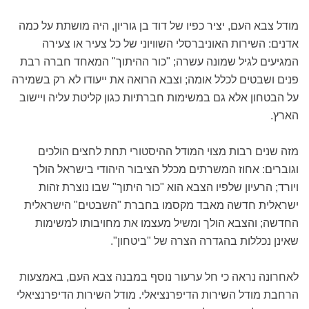
מודל צבא העם, יציר כפיו של דוד בן גוריון, היה מושתת על כמה
אדנים: השירות האוניברסלי השוויוני של כל צעיר או צעירה
המגיעים לגיל שמונה עשרה; "כור ההיתוך" המאחד חברה רבת
פנים ושבטים לכלל אומה; וצבא הרואה את ייעודו לא רק בשמירה
על הבטחון אלא גם במשימות חברתיות כגון קליטת עליה ויישוב
הארץ.
מזה שנים רבות מצוי המודל ההיסטורי תחת לחצים הולכים
וגוברים: אחוז המשרתים מכלל הציבור היהודי בישראל הולך
ויורד; הרעיון שלפיו הצבא הוא "כור היתוך" שבו נוצרת זהות
ישראלית חדשה מאבד מקסמו בחברת "השבטים" הישראלית
החדשה; והצבא הולך ומשיל מעצמו את מחויבותו למשימות
שאינן נכללות בהגדרה הצרה של "ביטחון".
לאחרונה נראה כי חל ערעור נוסף במבנה צבא העם, באמצעות
הרחבת מודל השירות הדיפרנציאלי. מודל השירות הדיפרנציאלי