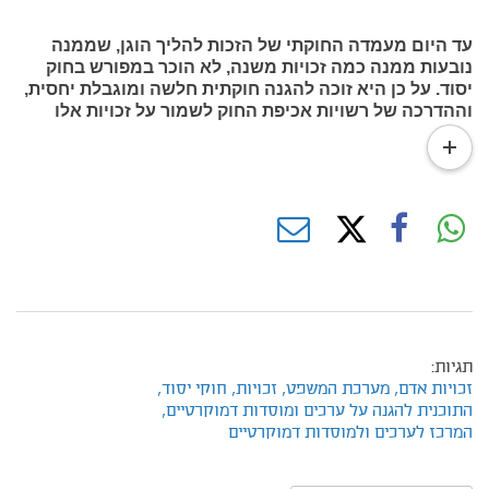
עד היום מעמדה החוקתי של הזכות להליך הוגן, שממנה
נובעות ממנה כמה זכויות משנה, לא הוכר במפורש בחוק
יסוד. על כן היא זוכה להגנה חוקתית חלשה ומוגבלת יחסית,
וההדרכה של רשויות אכיפת החוק לשמור על זכויות אלו
עמומה. מצב נורמטיבי זה עלול לגרום לפגיעה בלתי מידתית
read
של המחוקק בזכויות האלה ולמציאות של חוסר שמירה
more
מספקת מצד רשויות אכיפת החוק על זכויותיהם של חשודים
ונאשמים. משום כך נחוץ לעגן במפורש את הזכות להליך
הוגן ואת זכויות המשנה שלה בחוק יסוד. המחקר מסביר
מדוע עיגון כזה הוא חיוני, מציג כיצד מדינות אחרות מעגנות
את הזכות בחוקותיהן, ומציע נוסח לחוק היסוד
תגיות:
זכויות אדם,
מערכת המשפט,
זכויות,
חוקי יסוד,
התוכנית להגנה על ערכים ומוסדות דמוקרטיים,
המרכז לערכים ולמוסדות דמוקרטיים