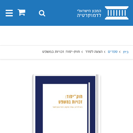
בית
0
חיפוש
Toggle
gation
יפוש
חיפוש
ספרים
הצעה לסדר
חוק-יסוד: זכויות במשפט
בית