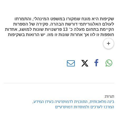
שקיפות היא מונח שמקורו במשפט המינהלי, והתמרתו
לעולם האלגוריתמי דורשת הבהרה. סקירה של הספרות
הקיימת בתחום מעלה כ־ 13 פרשנויות שונות למושג, אחדות
חופפות זו לזו אך אחרות שונות זו מזו. יש הרואות בשקיפות
האלגוריתמית מרכיב של חובת ההסברתיות, בעוד אחרות
read
רואות בה מושג רחב יותר, הכולל גם חובות גילוי נאות
more
צרכניות וגם חובות לשקף מידע על מטרות התוכנה
והשפעתה על זכויות.
מחקר זה נועד להשלים פער פרשני זה, והוא מציע שני
מסלולים חלופיים למימוש חובת השקיפות האלגוריתמית —
המסלול הקלסי; ומסלול האיתנות התהליכית המדעית.
תגיות:
בינה מלאכותית,
התוכנית לדמוקרטיה בעידן המידע,
המרכז לערכים ולמוסדות דמוקרטיים