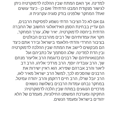
למדינה. אך האם המתח שבין ההלכה לדמוקרטיה ניתן
לגישור מנקודת המבט הדתית? ואם כן - כיצד עושים
זאת? המחקר שלפנינו בודק סוגיה עקרונית זו.
גם אם לא כל הציבור הדתי נשמע לפסיקות הרבנים,
הם עדיין בבחינת הסמן האידאולוגי החשוב של החברה
הדתית ביחסה לדמוקרטיה. יאיר שלג, עורך המחקר,
חקר את עמדותיהם של רבים מהרבנים הבולטים
בציבור החרדי והדתי-הלאומי בישראל ובירר אתם כיצד
הם מבקשים ליישב את המתח שבין ההלכה לדמוקרטיה
ובין הדת למדינה. שלג הסתמך על כתביהם ועל
התבטאויותיהם של רבנים כדוגמת הרב אליעזר מנחם
שך, הרב עובדיה יוסף, הרב מרדכי אליהו, הרב דב
ליאור והרב אברהם שפירא. הוא ראיין ישירות את
הרבנים שהסכימו לכך, למשל הרב ישראל מאיר לאו,
הרב יובל שרלו, הרב חיים דרוקמן והרב יהודה עמיטל.
במחקר נבחנו עמדות הרבנים בשלושה נושאים
מרכזיים הנוגעים במתח שבין הלכה לדמוקרטיה:
החקיקה ומערכת המשפט החילוניות, מעמדם של הלא
יהודים בישראל ומעמד הנשים.