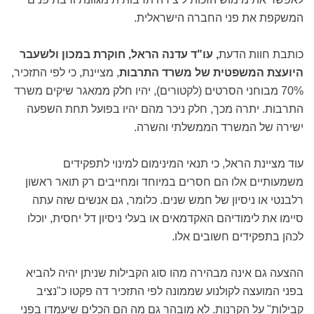
המשקפת את פני החברה הישראלית.
כותבת חוות הדעת
, עו"ד עדנה הראל, חוקרת במכון ולשעבר
היועצת המשפטית של משרד התרבות
, מציינת, כי לפי התזכיר,
70% מבוחני הסרטים (לקטורים), יהיו חלק ממאגר שיקים משרד
התרבות. יתרה מכך, חלק ניכר מהם יהיו בפועל תחת השפעה
ישירה של המשרד הממשלתי והשרה.
עוד מציינת הראל, כי תנאי המינימום למינוי לתפקידים
משמעותיים אלו הם חסרים במיוחד ומחייבים רק תואר ראשון
רלבנטי או ניסיון של חמש שנים. כלומר, גם אנשים שזה עתה
סיימו את לימודיהם האקדמאים או בעלי ניסיון דל יחסית, יוכלו
לכהן בתפקידים חשובים אלו.
ההצעה גם אינה מבהירה מהו סוג הקבילות שניתן יהיה להביא
בפני המועצה לקולנוע שממונה לפי התזכיר דה פקטו כ"נציב
קבילות" על הקרנות. לא מובהר גם מה הם הכלים שיעמדו בפני