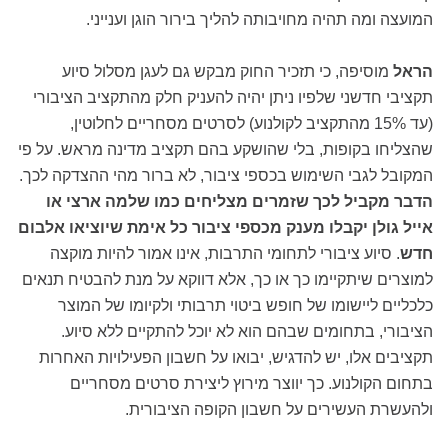
המועצה ומה תהיה מחויבותה להליך בירור הוגן וענייני.
הראל
מוסיפה, כי תזכיר החוק מבקש גם לעגן מסלול סיוע
תקציבי חדשני שלפיו ניתן יהיה להעניק חלק מהתקציב הציבורי
(עד 15% מהתקציב לקולנוע) לסרטים מסחריים לחלוטין,
שהצליחו בקופות, בלי שהושקע בהם תקציב מדינה מראש. על פי
המקובל לגבי השימוש בכספי ציבור, לא ברור מהי ההצדקה לכך.
הדבר מקביל לכך שזמרים מצליחים כמו שלמה ארצי או
אייל גולן יקבלו מענק מכספי ציבור כל אימת שיוציאו אלבום
חדש
. סיוע ציבורי לתחומי התרבות, אינו אמור להיות מוקצה
למוצרים שיתקיימו כך או כך, אלא דווקא על מנת להבטיח תנאים
כלכליים ליישומו של חופש ביטוי תרבותי ולקיומו של המוצר
הציבורי, בתחומים שבהם הוא לא יוכל להתקיים ללא סיוע.
תקציבים אלו, יש להדגיש, יבואו על חשבון הפעילויות האחרות
בתחום הקולנוע. כך יווצר מירוץ ליצירת סרטים מסחריים
ולהעשרת העשירים על חשבון הקופה הציבורית.