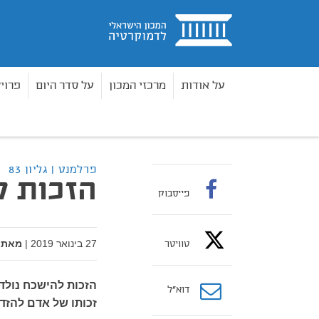
בית
על אודות
מרכזי המכון
על סדר היום
פרוי
פרלמנט
גליון 83 - פרטיות בעידן הדיגיטלי
הזכות
בית
פרלמנט | גליון 83
הזכות 
פייסבוק
27 בינואר 2019
|
מאת:
טוויטר
הזכות להישכח נולדת
דוא”ל
זכותו של אדם להזד