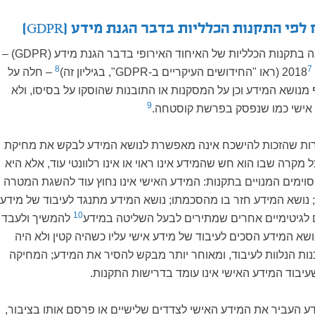
י התקנות הכלליות בדבר הגנת מידע (GDPR)
 בתקנות הכלליות של האיחוד האירופי בדבר הגנת מידע (
GDPR
) –
8
7
(ראו "החידושים העיקריים ב-
GDPR
", בגיליון זה)
– חלה על
נושא המידע וכן על המסקנות או התובנות שהוסקו על בסיסו, ולא
9
 אישי כמו שנפסק בפרשת קוסטחה.
רות שהזכות להישכח אינה מאפשרת לנושא המידע לבקש את מחיקת
 מקרה שבו הוא חש שהמידע אינו ראוי או אינו רלוונטי עוד, אלא היא
ימים המנויים בתקנות: המידע האישי אינו נחוץ עוד להשגת המטרה
 נושא המידע חזר בו מהסכמתו; נושא המידע מתנגד לעיבוד של מידע
10
ים לגיטימיים אחרים שמתירים לבעל השליטה במידע
להמשיך ולעבד
ושא המידע הסכים לעיבוד של מידע אישי עליו כשהיה קטין ולא היה
ות הנלוות לעיבוד, ומאוחר יותר מבקש להסיר את המידע; המחיקה
עיבוד המידע האישי אינו עומד בדרישות התקנות.
 העביר את המידע האישי לצדדים שלישיים או פרסם אותו בציבור,