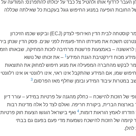
ון העבר לרדוף אותו ולהטיל צל כבד על יכולתו להתפרנס: המודעה על
 החובות הופיעה במנוע החיפוש גוגל בעקבות כל שאילתה שכללה
על רקע מצוקתו פנה מר קוסטחה לבית הדין האירופי לצדק (ECJ) וביקש שכמו הזיכרון
נטרנט תשכח את מעידתו החד-פעמית לפני שנים. פסק הדין שנתן בית
בשנת 2014 עיגן לראשונה – באמצעות פרשנות מרחיבה לזכות המחיקה, שבאותו הזמן
1
המידע מכוח דירקטיבת הגנת המידע
– את זכותו של נושא
מר לבקש מהחברה המפעילה את מנוע חיפוש למחוק את התוצאות
ש שמו, אם המידע שהתקבל אינו ראוי, אינו רלוונטי או אינו רלוונטי
3
שב במטרות עיבוד המידע ובזמן שחלף מאז הפרסום.
פי של הזכות להישכח – כחלק מהגנה על פרטיות במידע – עורר דיון
 בארצות הברית, ביקורת חריפה. ואולם לצד כל אלה מדינות רבות
4
הזדרזו לאמץ הוראות דומות,
ואף בישראל הוגשו הצעות חוק פרטיות
 קיומה של הזכות להישכח נשמעות מדי פעם בפעם גם בבתי
 להלן.