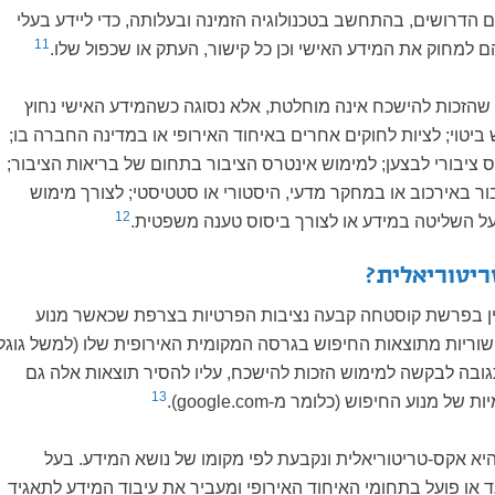
ם הדרושים, בהתחשב בטכנולוגיה הזמינה ובעלותה, כדי ליידע בעלי
11
למחוק את המידע האישי וכן כל קישור, העתק או שכפול שלו.
שהזכות להישכח אינה מוחלטת, אלא נסוגה כשהמידע האישי נחוץ
ביטוי; לציות לחוקים אחרים באיחוד האירופי או במדינה החברה בו;
ציבורי לבצען; למימוש אינטרס הציבור בתחום של בריאות הציבור;
ר באירכוב או במחקר מדעי, היסטורי או סטטיסטי; לצורך מימוש
12
 השליטה במידע או לצורך ביסוס טענה משפטית.
יטוריאלית?
ן בפרשת קוסטחה קבעה נציבות הפרטיות בצרפת שכאשר מנוע
שוריות מתוצאות החיפוש בגרסה המקומית האירופית שלו (למשל גוגל
גובה לבקשה למימוש הזכות להישכח, עליו להסיר תוצאות אלה גם
13
ות של מנוע החיפוש (כלומר מ-
google.com
).
יא אקס-טריטוריאלית ונקבעת לפי מקומו של נושא המידע. בעל
או פועל בתחומי האיחוד האירופי ומעביר את עיבוד המידע לתאגיד