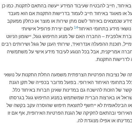
 באיחוד, חייב להבטיח שעיבוד המידע ייעשה בהתאם לתקנות. כמו כן
ל או מאוגד באיחוד חייב לעמוד בדרישות התקנות אם הוא מעבד
 מידע שנמצאים באיחוד לשם מתן שירות או מוצר או כחלק ממעקב
14
נושאי מידע בתחומי האיחוד
לשם יצירת פרופיל אישיותי
ת אלפבית – החברה האם של מנוע החיפוש גוגל, יישומון הניווט
ג'ימייל, תוכנת ההפעלה אנדרואיד, שירותי הענן של גוגל ושירותים רבים
ברה אמריקנית, אבל בכל הנוגע לעיבוד מידע אישי על משתמשיה
 לדרישות התקנות.
תה של נציבות הפרטיות הצרפתית משמעה החלת התקנות על נושאי
לל בתחומי האיחוד האירופי. בפועל מדובר בכפייה של תקן הגנת
קשר של הזכות להישכח גם במדינות שאינן חברות באיחוד כלל.
ראל או בארצות הברית שמשתמש במנוע החיפוש גוגל בגרסתו
ו הבינלאומית לא ייחשף לתוצאת חיפוש שהוסרה עקב בקשה של
אירופי ובהתאם לחקיקה של הגנת הפרטיות האירופית, אף אם זו
במדינתו או אפילו מנוגדת לה.