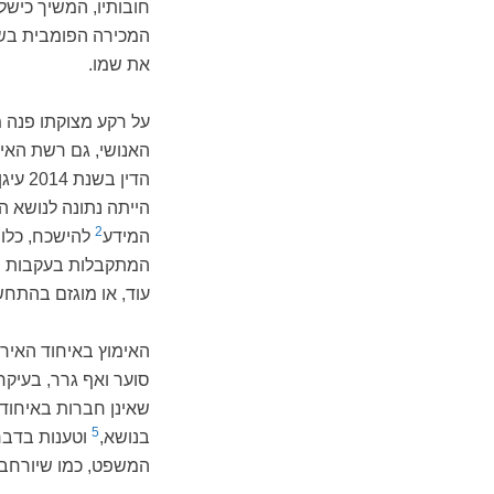
חובותיו, המשיך כישל
המכירה הפומבית בשל
את שמו.
האנושי, גם רשת האי
הדין 
הייתה נתונה לנושא 
2
המידע
להישכח, כלו
המתקבלות בעקבות חיפו
עוד, או מוגזם בהתח
האימוץ באיחוד האירו
סוער ואף גרר, בעיקר
שאינן חברות באיחוד 
5
בנושא,
וטענות בדבר
המשפט, כמו שיורחב