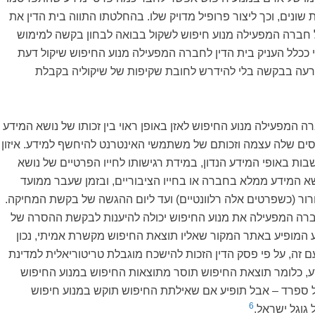
 שונים, וכך ליצור פרופיל מדויק שלו. בהחלטתו התווה בית הדין את
 חברה המפעילה מנוע חיפוש לשקול בבואה לבחון בקשה למימוש
 ככלל העניק בית הדין לחברה המפעילה מנוע החיפוש שיקול דעת
רעה בבקשה בלי להידרש לחובת שקיפות של שיקוליה בקבלת
רה המפעילה מנוע החיפוש לאזן באופן ראוי בין זכותו של נושא המידע
רסים שלה עצמה וזכותם של משתמשי האינטרנט להיחשף למידע. איזון
בות באופי המידע הנדון, במידת רגישותו לחייו הפרטיים של נושא
א המידע ממלא בחברה או בחייו הציבוריים, ובזמן שעבר ממועד
ר (כשפרטים אלה רלוונטיים) ועד ליום ההגשה של בקשת המחיקה.
ברה המפעילה את מנוע החיפוש יכולה להיענות לבקשת ההסרה של
 המופיע באתר המקור שאליו תוצאת החיפוש מקשרת אמיתי, נכון
עם זה, על פי פסק הדין הזכות להישכח מוגבלת טריטוריאלית למדינת
דע, כלומר תוצאת החיפוש תוסר מתוצאות החיפוש במנוע החיפוש
ל ספרד – אבל תופיע אם שאילתת החיפוש תוקש במנוע חיפוש
6
גוגל ישראל.