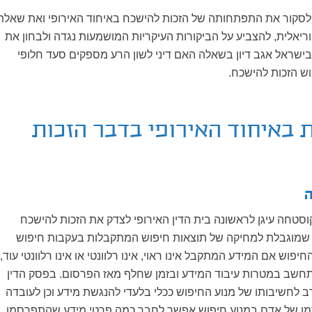
סקור את התפתחותה של הזכות להישכח באיחוד האירופי ואת שאלת
יאלית, להצביע על הביקורות העיקריות המושמעות נגדה ולבחון את
ישראל אגב דיון בשאלה האם דיני לשון הרע מספקים סעד חלופי
ש הזכות להישכח.
באיחוד האירופי בדבר הזכות
סטחה עיגן לראשונה בית הדין האירופי לצדק את הזכות להישכח
שמוגבלת למחיקה של תוצאות חיפוש המתקבלות בעקבות חיפוש
פוש אם המידע המתקבל אינו ראוי, אינו רלוונטי או אינו רלוונטי עוד,
תחשב במטרות עיבוד המידע ובזמן שחלף מאז הפרסום. בפסק הדין
רב לחשיבותו של מנוע החיפוש ככלי בלעדי להנגשת מידע וכן לעובדה
ו של אדם במנוע חיפוש אפשר לחבר כמה פרטי מידע שהתפרסמו