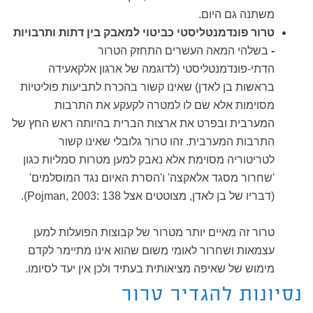
משתנה גם היום.
טרור פונדמנטליסטי כביטוי למאבק בין דתות ותרבויות
-
בשלהי המאה העשרים התחזק הטרור
הדתי-פונדמנטליסטי (לדוגמה של ארגון אלקאעידה
בראשות בן לאדן) שאינו קשור בהכרח לתביעות פוליטיות
מסוימות אלא שם לו למטרה לקעקע את התרבות
המערבית ובפרט את ארצות הברית בהיותה ראש החץ של
התרבות המערבית. זהו טרור גלובלי שאינו קשור
לטריטוריה מסוימת אלא נאבק למען מטרות סמליות כגון
'שחרור מסגד אלאקצה' ו'הסרת האיום נגד המוסלמים'
(דבריו של בן לאדן, מצוטטים אצל Pojman, 2003: 138).
טרור זה מאיים יותר מטרור של קבוצות הפועלות למען
עצמאות ושחרור לאומי משום שהוא אינו מתיימר לקדם
מימוש של שאיפה מציאותית בעתיד ולכן אין יעד לסיומו.
נסיונות להגדיר טרור