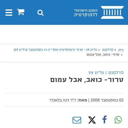
בית
0
חיפוש
Toggle
gation
יפוש
חיפוש
פרלמנט
גליון 59 - טרור ודמוקרטיה אחרי ה-11 בספטמבר (גיליון 59)
בית
טרור- כואב, אבל עמום
פרלמנט | גליון 59
טרור- כואב, אבל עמום
02 בספטמבר 2008
|
מאת:
ד"ר דנה בלאנדר