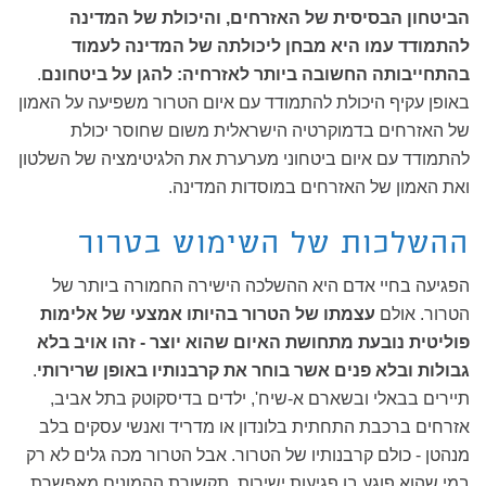
הביטחון הבסיסית של האזרחים, והיכולת של המדינה
להתמודד עמו היא מבחן ליכולתה של המדינה לעמוד
בהתחייבותה החשובה ביותר לאזרחיה:
להגן על ביטחונם
.
באופן עקיף היכולת להתמודד עם איום הטרור משפיעה על האמון
של האזרחים בדמוקרטיה הישראלית משום שחוסר יכולת
להתמודד עם איום ביטחוני מערערת את הלגיטימציה של השלטון
ואת האמון של האזרחים במוסדות המדינה.
ההשלכות של השימוש בטרור
הפגיעה בחיי אדם היא ההשלכה הישירה החמורה ביותר של
הטרור. אולם
עצמתו של הטרור בהיותו אמצעי של אלימות
פוליטית נובעת מתחושת האיום שהוא יוצר - זהו אויב בלא
גבולות ובלא פנים אשר בוחר את קרבנותיו באופן שרירותי
.
תיירים בבאלי ובשארם א-שיח', ילדים בדיסקוטק בתל אביב,
אזרחים ברכבת התחתית בלונדון או מדריד ואנשי עסקים בלב
מנהטן - כולם קרבנותיו של הטרור. אבל הטרור מכה גלים לא רק
במי שהוא פוגע בו פגיעות ישירות. תקשורת ההמונים מאפשרת