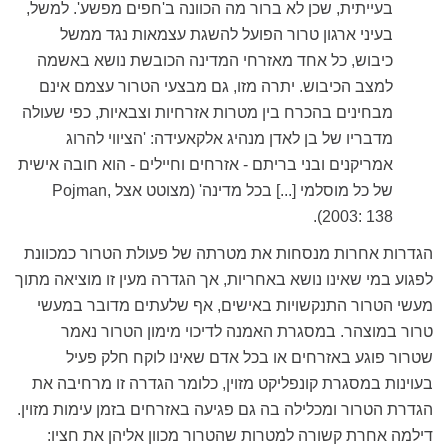
בעייתית, שכן לא ברור מה הכוונה ב'חפים מפשע'. למשל,
בעיני ארגון טרור הפועל להשגת עצמאות נגד ממשל
כיבוש, כל אחד מאזרחי המדינה הכובשת נושא באשמה
למצב הכיבוש. יתרה מזו, גם מבצעי הטרור עצמם אינם
מבחינים בהכרח בין מטרות אזרחיות וצבאיות, כפי שעולה
מדבריו של בן לאדן מנהיג אלקאעידה: 'הציווי להרוג
אמריקנים ובני בריתם - אזרחים וחיילים - הוא חובה אישית
של כל מוסלמי [...] בכל מדינה' (מצוטט אצל Pojman,
2003: 138).
הגדרות אחרות מנסחות את מטרתה של פעולת הטרור כמכוונת
לפגוע במי שאינו נושא באחריות, אך הגדרה מעין זו מוציאה מתוך
מעשי הטרור התנקשויות באישים, אף שלעתים מדובר במעשי
טרור במוצהר. במסגרת האמנה לדיכוי מימון הטרור נאמר
שטרור פוגע באזרחים או בכל אדם שאינו לוקח חלק פעיל
בעוינות במסגרת קונפליקט מזוין, כלומר הגדרה זו מרחיבה את
הגדרת הטרור ומכלילה בה גם פגיעה באזרחים בזמן עימות מזוין.
דילמה אחרת קשורה למטרות שהטרור מכוון אליהן את חציו: