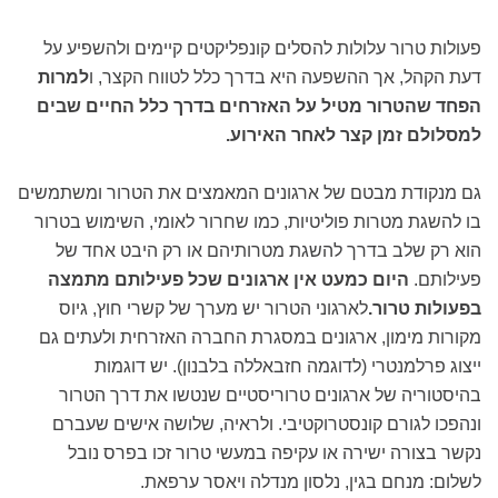
פעולות טרור עלולות להסלים קונפליקטים קיימים ולהשפיע על
דעת הקהל, אך ההשפעה היא בדרך כלל לטווח הקצר, ו
למרות
הפחד שהטרור מטיל על האזרחים בדרך כלל החיים שבים
למסלולם זמן קצר לאחר האירוע.
גם מנקודת מבטם של ארגונים המאמצים את הטרור ומשתמשים
בו להשגת מטרות פוליטיות, כמו שחרור לאומי, השימוש בטרור
הוא רק שלב בדרך להשגת מטרותיהם או רק היבט אחד של
פעילותם.
היום כמעט אין ארגונים שכל פעילותם מתמצה
בפעולות טרור.
לארגוני הטרור יש מערך של קשרי חוץ, גיוס
מקורות מימון, ארגונים במסגרת החברה האזרחית ולעתים גם
ייצוג פרלמנטרי (לדוגמה חזבאללה בלבנון). יש דוגמות
בהיסטוריה של ארגונים טרוריסטיים שנטשו את דרך הטרור
ונהפכו לגורם קונסטרוקטיבי. ולראיה, שלושה אישים שעברם
נקשר בצורה ישירה או עקיפה במעשי טרור זכו בפרס נובל
לשלום: מנחם בגין, נלסון מנדלה ויאסר ערפאת.