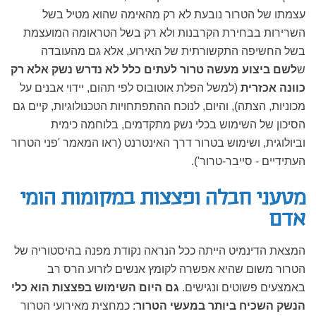
עצמתו של הטרור נובעת לא רק מהאימה שהוא מטיל בשל
השרירות בבחירת הקרבנות ולא רק בשל הטראומה המועצמת
בשל החשיפה התקשורתית של האירוע, אלא גם מהעובדה
ש
לשם ביצוע מעשה טרור לעתים כלל לא נדרש נשק אלא רק
כוונה אכזרית
(למשל הפלת אוטובוס לפי תהום, יידוי אבנים על
מכוניות, הצתה), והיום, לנוכח ההתפתחויות הטכנולוגיות, קיים גם
הסיכון של השימוש בכלי נשק מתקדמים, בלוחמה כימית
וביולוגית, ושימוש בטרור דרך האינטרנט (ראו המאמר 'פני הטרור
העתידיים - סייבר-טרור').
מטעני חבלה ופצצות במקומות הומי
אדם
המצאת הדינמיט הייתה ככל הנראה נקודת מפנה בהיסטוריה של
הטרור משום שהיא אפשרה לקומץ אנשים לזרוע הרס רב
באמצעים פשוטים ונגישים.
גם היום השימוש בפצצות הוא כלי
הנשק השכיח ביותר במעשי הטרור
: כמחצית מאירועי הטרור