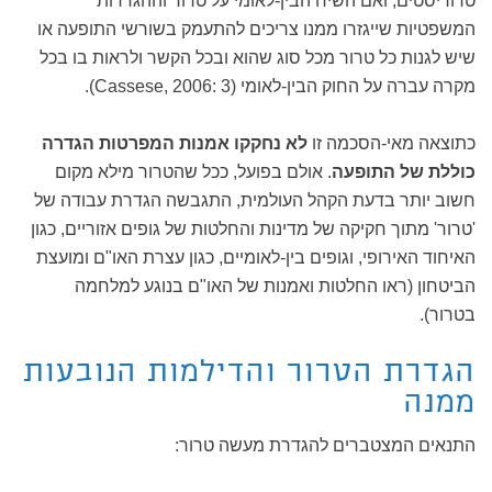
טרוריסטים, ואם השיח הבין-לאומי על טרור וההגדרות
המשפטיות שייגזרו ממנו צריכים להתעמק בשורשי התופעה או
שיש לגנות כל טרור מכל סוג שהוא ובכל הקשר ולראות בו בכל
מקרה עברה על החוק הבין-לאומי (Cassese, 2006: 3).
כתוצאה מאי-הסכמה זו
לא נחקקו אמנות המפרטות הגדרה
כוללת של התופעה
. אולם בפועל, ככל שהטרור מילא מקום
חשוב יותר בדעת הקהל העולמית, התגבשה הגדרת עבודה של
'טרור' מתוך חקיקה של מדינות והחלטות של גופים אזוריים, כגון
האיחוד האירופי, וגופים בין-לאומיים, כגון עצרת האו"ם ומועצת
הביטחון (ראו החלטות ואמנות של האו"ם בנוגע למלחמה
בטרור).
הגדרת הטרור והדילמות הנובעות
ממנה
התנאים המצטברים להגדרת מעשה טרור: