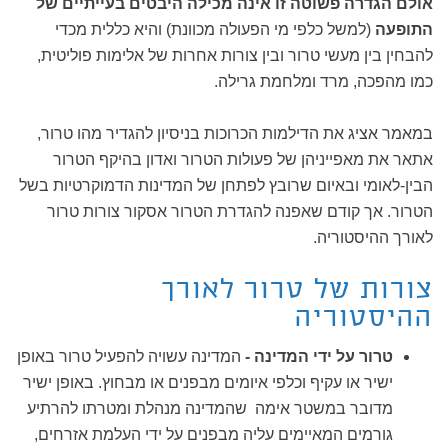
אולם הגדרה פשוטה זו אינה מכילה היבטים בעייתיים של
התופעה
(למשל כלפי מי הפעולה מכוונת) והיא כללית מכדי
להבחין בין מעשי טרור ובין צורות אחרות של אלימות פוליטית,
כמו מהפכה, מרד ומלחמת גרילה.
במאמר אציג את הדילמות הכרוכות בניסיון להגדיר מהו טרור,
אתאר את מאפייניהן של פעולות הטרור ואדון בהיקף הטרור
הבין-לאומי ובאיום שרובץ לפתחן של המדינות הדמוקרטיות בשל
הטרור. אך קודם שאפנה להגדרת הטרור אסקור צורות טרור
לאורך ההיסטוריה.
צורות של טרור לאורך
ההיסטוריה
טרור על ידי המדינה -
המדינה עשויה להפעיל טרור באופן
ישיר או עקיף וכלפי איומים מבפנים או מבחוץ. באופן ישיר
מדובר במשטר אימה שהמדינה מנהלת ומטרתו להרתיע
גורמים המאיימים עליה מבפנים על ידי העלמת אזרחים,