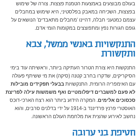
בעולם מבוצעים באמצעות הטמנת פצצות. צורה של שימוש
בפצצות, השכיחה במאבק בפלסטיני, היא שימוש במחבלים
עצמם כמטעני חבלה, דהיינו 'מחבלים מתאבדים' הנושאים על
גופם חגורות נפץ ומתפוצצים במקומות הומי אדם.
התנקשויות באנשי ממשל, צבא
ותקשורת
התנקשות היא צורת הטרור העתיקה ביותר, וראשיתה עוד בימי
הסיקריקים, שדקרו בחרב קטנה (סיקה) את מי ששיתף פעולה
עם האימפריה הרומית. התנקשויות
בבעלי תפקידים מובילות
לא פעם למשברים דיפלומטיים ואף משמשות עילה לפריצת
סכסוכים אלימים
. המקרה הידוע ביותר הוא רצח הארכי-דוכס
האוסטרי פרנץ פרדיננד ב-1914 על ידי בדלנים סרבים, והוא
נחשב לאירוע שהצית את מלחמת העולם הראשונה.
חטיפת בני ערובה