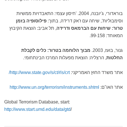
בוראדורי, ג'יובנה, 2004. 'חיסון עצמי: התאבדויות ממשיות
וסימבוליות', שיחה עם ז'אק דרידה, בתוך:
פילוסופיה בזמן
טרור: שיחות עם הברמאס ודרידה
, תל אביב: הוצאת הקיבוץ
המאוחד: 99-158.
גנור, בועז, 2003.
מבוך הלוחמה בטרור: כלים לקבלת
החלטות
, הרצליה: הוצאת מפעלות המרכז הבינתחומי.
אתר משרד החוץ האמריקני:
http://www.state.gov/s/ct/rls/crt/
אתר האו"ם:
http://www.un.org/terrorism/instruments.shtml
Global Terrorism Database, start:
http://www.start.umd.edu/data/gtd
/