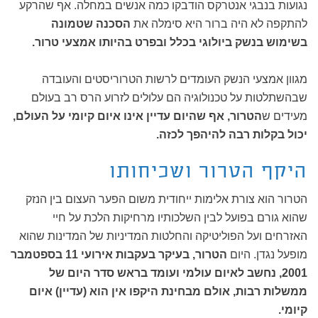
נגועות בנבגי אנטרקס הודבקו כמה אנשים במחלה. אף שהרקע
להתקפה לא היה ברור היא סימלה את
הסכנה שטמונה
בשימוש בנשק ביולוגי בכלל ובפרט בהיותו אמצעי טרור.
מגוון אמצעי הנשק העומדים לרשות הטרוריסטים והעובדה
שבהשתלטות על טכנולוגיה הם עלולים לזרוע הרס רב בעולם
מעידים ש
הטרור, אף שהיום עדיין אינו איום קיומי על העולם,
יכול בקלות רבה להיהפך לכזה.
היקף הטרור ושכיחותו
הטרור הוא צורת אלימות ייחודית משום הפער העצום בין הנזק
שהוא גורם בפועל לבין השלכותיו מרחיקות הלכת על חיי
האזרחים ועל הפוליטיקה והחלטות המדיניות של המדינות שהוא
מופעל נגדן. היום
הטרור, בעיקר בעקבות אירועי 11 בספטמבר
2001, נחשב לאיום עולמי ועומד בראש סדר היום של
ממשלות רבות, אולם מבחינת היקפו אין הוא (עדיין) איום
קיומי.