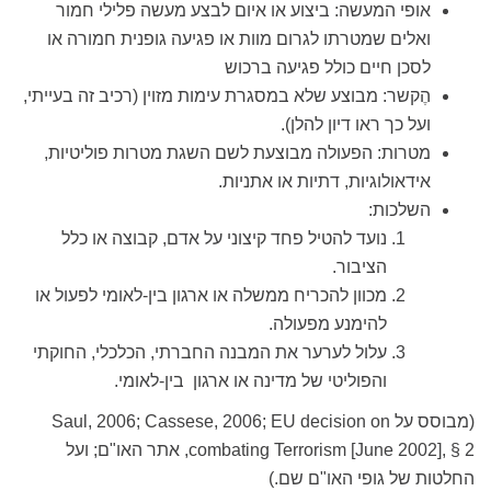
אופי המעשה: ביצוע או איום לבצע מעשה פלילי חמור
ואלים שמטרתו לגרום מוות או פגיעה גופנית חמורה או
לסכן חיים כולל פגיעה ברכוש
הֶקשר: מבוצע שלא במסגרת עימות מזוין (רכיב זה בעייתי,
ועל כך ראו דיון להלן).
מטרות: הפעולה מבוצעת לשם השגת מטרות פוליטיות,
אידאולוגיות, דתיות או אתניות.
השלכות:
נועד להטיל פחד קיצוני על אדם, קבוצה או כלל
הציבור.
מכוון להכריח ממשלה או ארגון בין-לאומי לפעול או
להימנע מפעולה.
עלול לערער את המבנה החברתי, הכלכלי, החוקתי
והפוליטי של מדינה או ארגון בין-לאומי.
(מבוסס על Saul, 2006; Cassese, 2006; EU decision on
combating Terrorism [June 2002], § 2, אתר האו"ם; ועל
החלטות של גופי האו"ם שם.)