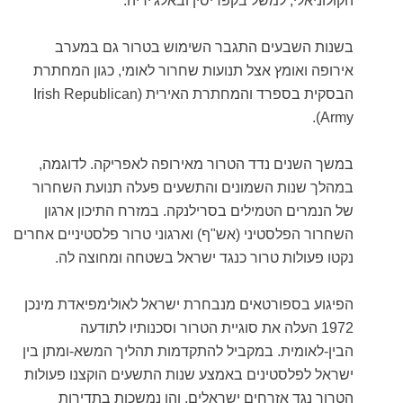
הקולוניאלי, למשל בקפריסין ובאלג'יריה.
בשנות השבעים התגבר השימוש בטרור גם במערב
אירופה ואומץ אצל תנועות שחרור לאומי, כגון המחתרת
הבסקית בספרד והמחתרת האירית (Irish Republican
Army).
במשך השנים נדד הטרור מאירופה לאפריקה. לדוגמה,
במהלך שנות השמונים והתשעים פעלה תנועת השחרור
של הנמרים הטמילים בסרילנקה. במזרח התיכון ארגון
השחרור הפלסטיני (אש"ף) וארגוני טרור פלסטיניים אחרים
נקטו פעולות טרור כנגד ישראל בשטחה ומחוצה לה.
הפיגוע בספורטאים מנבחרת ישראל לאולימפיאדת מינכן
1972 העלה את סוגיית הטרור וסכנותיו לתודעה
הבין-לאומית. במקביל להתקדמות תהליך המשא-ומתן בין
ישראל לפלסטינים באמצע שנות התשעים הוקצנו פעולות
הטרור נגד אזרחים ישראלים, והן נמשכות בתדירות