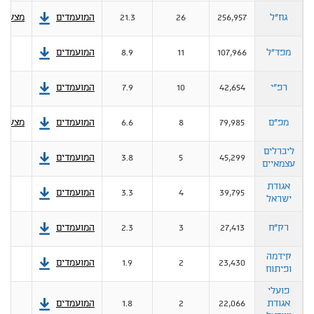
גח"ל
256,957
26
21.3
המועמדים
מצע
מפד"ל
107,966
11
8.9
המועמדים
רפ"י
42,654
10
7.9
המועמדים
מפ"ם
79,985
8
6.6
המועמדים
מצע
ליברלים
45,299
5
3.8
המועמדים
עצמאיים
אגודת
39,795
4
3.3
המועמדים
ישראל
רק"ח
27,413
3
2.3
המועמדים
קידמה
23,430
2
1.9
המועמדים
ופיתוח
פועלי
אגודת
22,066
2
1.8
המועמדים