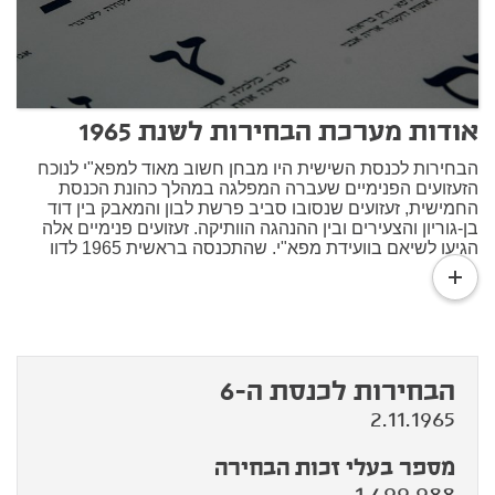
אודות מערכת הבחירות לשנת 1965
הבחירות לכנסת השישית היו מבחן חשוב מאוד למפא"י לנוכח
הזעזועים הפנימיים שעברה המפלגה במהלך כהונת הכנסת
החמישית, זעזועים שנסובו סביב פרשת לבון והמאבק בין דוד
בן-גוריון והצעירים ובין ההנהגה הוותיקה. זעזועים פנימיים אלה
הגיעו לשיאם בוועידת מפא"י, שהתכנסה בראשית 1965 לדון
read
בדרכה של המפלגה. בוועידה נחשף הקרע העמוק במפלגה,
more
וכמה חודשים לאחר מכן הודיע בן-גוריון על פרישתו ועל הקמתה
של רפ"י. בבחירות אלה התמודדה מפא"י לראשונה בלי בן-גוריון
ועם לוי אשכול בראשה.
בחירות 1965 מסמנות את תחילת התגבשותם של שני גושי
המפלגות הגדולים: בשמאל התמודדו מפא"י ואחדות העבודה
הבחירות לכנסת ה-6
ברשימה משותפת בשם "המערך", ובימין התמודדו חרות
2.11.1965
והליברלים ברשימה משותפת בשם גח"ל (גוש חרות-ליברלים).
מערכת הבחירות הייתה הממושכת והיקרה ביותר שידעה
המדינה עד אז, אבל תעמולת הבחירות החריפה לא הועילה
מספר בעלי זכות הבחירה
לרשימות המאוחדות והתמיכה בהן ירדה. המערך זכה ב-45