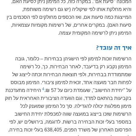
המכונה "סיעת אם". במקרה כזה, כל המימון ניתן לסיעת האם,
והיא מחלקת אותו לפי שיקוליה (יש גם רשימה משותפת,
המייצגת כמה סיעות אם, ואז הכספים מחולקים לפי הסכמים בין
סיעות האם). במקרים אחרים, של רשימות מקומיות עצמאיות,
המימון ניתן לרשימה המקומית עצמה.
איך זה עובד?
הרשימות זוכות למימון לפי הישגיהן בבחירות – כלומר, גובה
המימון נקבע רק בדיעבד, לאחר הבחירות. כך, כל רשימה
שמתמודדת בבחירות, ולפי תוצאות הבחירות זכתה לייצוג של
לפחות חבר מועצה אחד, זכאית למימון ציבורי. המימון מבוסס
4
על "יחידת החישוב", שעומדת כיום על 57 ₪.
היחידה מתעדכנת
בקביעות בהתאם למדד, וגם הוועדה הציבורית האחראית על חוק
מימון מפלגות יכולה להגדילה. סך כל המימון שמוענק לכל
הרשימות שזכו בייצוג במועצה שווה למכפלת יחידת החישוב
במספר בעלי זכות הבחירה ברשות. לדוגמה, בירושלים יש, לפי
הפרסום האחרון של משרד הפנים, 638,405 בעלי זכות בחירה,