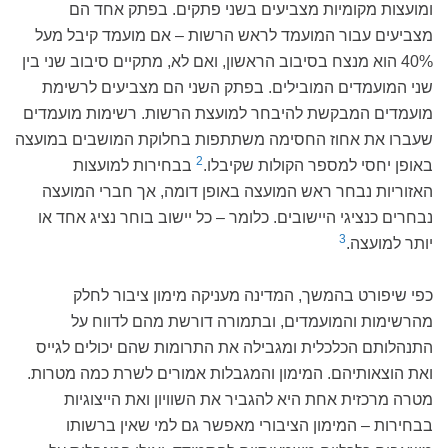
ומועצות מקומיות מצביעים בשני פתקים. בפתק אחד הם
מצביעים עבור המועמד לראש הרשות – אם מועמד קיבל מעל
40% הוא מנצח בסיבוב הראשון, ואם לא, מתקיים סיבוב שני בין
שני המועמדים המובילים. בפתק השני הם מצביעים לרשימת
מועמדים המבקשת להיבחר למועצת הרשות. רשימות מועמדים
שעברו את אחוז החסימה משתתפות בחלוקת המושבים במועצה
2
באופן יחסי למספר הקולות שקיבלו.
בבחירות למועצות
האזוריות נבחר ראש המועצה באופן דומה, אך חברי המועצה
נבחרים כנציגי היישובים. כלומר – כל יישוב בוחר נציג אחד או
3
יותר למועצה.
כפי שיפורט בהמשך, המדינה מעניקה מימון ציבור לחלק
מהרשימות והמועמדים, ובתמורה דורשת מהם לדווח על
התנהלותם הכלכלית ומגבילה את התרומות שהם יכולים לגייס
ואת הוצאותיהם. המימון והמגבלות אמורים לשרת כמה מטרות.
מטרה מרכזית אחת היא להגביר את השוויון ואת הייצוגיות
בבחירות – המימון הציבורי מאפשר גם למי שאין ברשותו