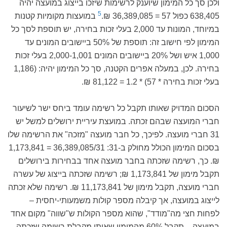
ולכן סך כל המימון שיוענק לרשימות שיזכו בייצוג במועצה יהיה
5
638,405 כפול 57 = 36,389,085 ₪.
במועצות מקומיות קטנות
במיוחד, המונות עד 2,000 בעלי זכות בחירה, יש תוספת לסך כל
המימון לפי חישוב זה: תוספת של 50% ביישובים המונים עד
1,000 איש ושל 20% ביישובים המונים 2,000-1,001 בעלי זכות
בחירה. לכן, במעלה אפרים הקטנה, סך כל המימון יהיה: (1,186
בעלי זכות בחירה * 57) * 1.2 = 81,122 ₪.
הסכום המדויק שאותו תקבל כל רשימה עומד ביחס ישר לשיעור
חברי המועצה שבהם זכתה. במועצת עיריית ירושלים למשל יש
31 חברי מועצה. לפיכך, כל חבר מועצה "מזכה" את הרשימה שלו
בסכום המימון הכולל מחולק ב-31: 36,389,085/31 = 1,173,841
₪. כך, רשימה שזכתה בחבר מועצה אחד בבחירות בירושלים
תקבל מימון של 1,173,841 ₪; רשימה שזכתה בייצוג של עשרה
חברי מועצה, תקבל מימון של 11,173,841 ₪. רשימה שלא זכתה
לייצוג במועצה, אך קיבלה מספר קולות משמעותי-יחסית –
לפחות חצי מה"מודד", שהוא מספר הקולות ש"שווה" מקום אחד
במועצה – תקבל 60% מהמימון שאותו מקבלת רשימה שזכתה