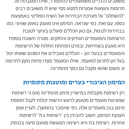
משאבים כלכליים משמעותיים להתמודד, ואילו המגבלות על
תרומות והוצאות אמורות למנוע ממי שיש לו משאבים רבים
"להשתלט" על מערכת הבחירות ועל השיח הפוליטי באמצעות
כספו. עם זאת, כפי שנראה, המימון אינו מוענק באופן שוויוני: כמו
בבחירות לכנסת, גם כאן הכללים פועלים בעיקר לטובת
הרשימות והמועמדים הוותיקים והחזקים. מטרה חשובה נוספת
היא מאבק בשחיתות, ובפרט הפחתת התלות של הרשימות
והמועמדים בבעלי הון – הכללים מגבילים את הסכום שאותו יכול
בעל הון לתרום למועמד, ואילו המועמד מצדו פחות נזקק לתרומה
זו, משום שהוא מקבל גם כסף מהמדינה.
המימון הציבורי בערים ומועצות מקומיות
רק רשימות מקבלות במישרין מימון מהמדינה (אם כי רשימות
שמציגות מועמדים מטעמן לראש הרשות יכולות לקבל תוספת
מימון בגין מועמדים אלה, כפי שיוסבר בהמשך). לעניין אופן
הענקת המימון, חשוב להבחין בין "רשימות בת" לרשימות
אחרות. רשימת בת היא רשימה המוגשת מטעם סיעה בכנסת,