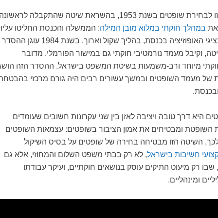
ישראל אימצה שיטה זו לבחירת שופטים בשנת 1953, בהשראת שיטה שהתקבלה לראשונה
את
במהלך חוקתי במלוא מובן המילה
: הממשלה והכנסת החליטו עליו
בהסכמה רחבה עם נציגי האופוזיציה בכנסת, בהליך שקול וארוך. בשנת 1984 עוגן ההסדר
טה, וקיבל מעמד נורמטיבי חוקתי גם במישור הפורמלי. מדובר
קתי מיוחד ורב-משמעות בשיטת המשפט בישראל. ההסדר הזה הושג
 של מעמד השופטים ובמשך עשורים רבים היה גורם מרכזי בהבטחת
בכנסת.
טים היא דרך טובה ויציבה לאזן בין שני עקרונות חשובים שעומדים
השופטת ומבטיחים את אמון הציבור בשופטים: עצמאות השופטים
לכך, השיטה הזו מבטיחה בחירה של שופטים על בסיס השיקול
צועי חשיבות בישראל
, לא רק בבתי משפט השלום והמחוזי, אלא גם
שבו רק מיעוט התיקים עוסק בנושאים חוקתיים, ועיקר עבודתו
ליים ומינהליים.