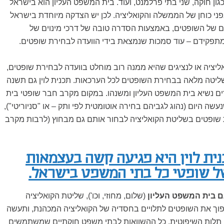
גון חוקה, שני בתי פרלמנט, ועוד. בית המשפט העליון הוא בישראל
ני כוחן של הממשלה והקואליציה. לכן יש הצדקה מיוחדת בישראל
של השופטים, באמצעות הסדרה טובה של דרכי מינוים של
פקידם – עוד סמכות שנמצאת בידי הוועדה לבחירת שופטים.
ואליציה או לנציגים שהיא ממנה רוב מוחלט בוועדה לבחירת שופטים,
ליטה מלאה בבחירת השופטים לכל הערכאות. תכנית לוין גם תשנה
 נשיא בית המשפט העליון ומשנהו. במקום מקרב חבר שופטי בית
שה היום (נהוג לגביהם בחירה אוטומטית לפי ותק – או "סניוריטי"),
 שופטים בשליטת הקואליציה לבחור אותם גם מבחוץ (לרבות מקרב
ית לוין היא פגיעה קשה בעצמאות
ל שופטי כל בתי המשפט בישראל.
 בית המשפט העליון
(שלום, מחוזי, וכו'), שליטת הקואליציה
ך את השופטים לתלויים בחסדיה של הקואליציה המכהנת, ותעשה
י תלות השיפוטית. כל ההשוואות לבתי משפט חוקתיים שמשתמשים