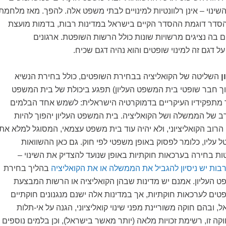
ינוי – אינן רלוונטיות למינויים לבתי משפט אלה. להפך. מאז מלחמת
הסדר דוגמת ההסדר הקיים בישראל במדינות רבות, בדמות מועצת
בה נציגים מרשויות שונות כולל הרשות השופטת. ארגונים
ל דגם זה למינוי שופטים והוא נהיה דגם שכיח.
ן
השליטה של הקואליציה בבחירת השופטים, כולל בחירת הנשיא
ך חבר שופטי בית המשפט העליון) תפגע ביכולת של בית המשפט
 מתפקידיו העיקריים בדמוקרטיה הישראלית: לשמש אחד הבלמים
רב של הממשלה ושל הקואליציה. בית המשפט העליון יהפוך להיות
captured) בידי הרוב הקואליציוני, ולא יהיה עוד בית משפט עצמאי, המסוגל למלא את
 עליו, כלומר לפסוק באופן משפטי לפי חוק. גם כאן ההשוואות
ת בחירה בערכאות חוקתיות באופן שנועד להצדיק את השינוי –
בות יש ניסיון להגביל את הממשלה או את הקואליציה
בהליך בחירת
 העליון. אמנם יש מדינות שבהן הקואליציה או הרשות המבצעת
ים לערכאות חוקתיות, אך במדינות אלה ישנם מנגנונים חוקתיים
 ובהם חוקה משוריינת מפני שינוי קואליציוני, הגנה על אי-תלות
 זו, רשימת זכויות מלאה (יותר מאשר בישראל), וכן בלמים נוספים