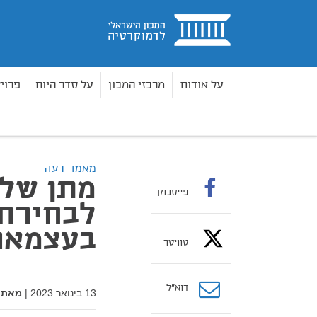
בית
על אודות
מרכזי המכון
על סדר היום
פרוי
מאמרים
מתן שליטה לקואליציה בוועדה לבחירת ש
בית
מאמר דעה
מתן שלי
פייסבוק
לבחירת 
בעצמאו
טוויטר
דוא”ל
13 בינואר 2023
|
מאת: