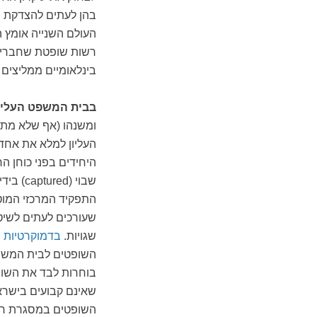
בהן לעתים להצדקת הש
העולם השנייה אומץ 
רשות שופטת שחברים 
בינלאומיים ממליצים ע
בבית המשפט העליו
ומשנהו (אף שלא מתו
העליון למלא את אחד
היחידים בפני כוחן ה
שבוי (
התפקיד המרכזי המוטל
שעורכים לעתים לשיטו
שגויות.
בדמוקרטיות ר
השופטים לבית המשפט
בוחרות לבד את השופט
שאינם קבועים בישראל,
השופטים במסגרת חוקה