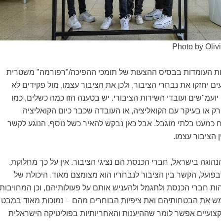
Photo by Oliv
ת העומדות בבסיס ההצעות של תומכי ההפיכה/"רפורמה" משטרית
ם יחזקו את נבחרי הציבור, ולכן את הציבור עצמו, מול פקידים לא
יועמ"שים ועובדי השירות הציבורי. יש בטענה הזו כמה כשלים, כמו
 רק או בעיקר עם הקואליציה, או העובדה שכבר כיום הקואליציה
 כמעט בלתי מוגבל. אבל כאן נבקש להאיר כשל נוסף, הנוגע לקשר
ן הציבור עצמו.
וגה בישראל, חברי הכנסת הם נציגי הציבור. אין על כך מחלוקת.
פועל, הקשר בין הציבור לנבחריו הוא מצומצם מאוד. היכולת של
ות חברי הכנסת ולתגמל ולהעניש אותם על פעולותיהם, וכן המחויבות
 את הבטחותיהם ואת ציפיות הבוחרים מהם – נמוכות מאוד במבט
קצועיים אפשר לומר שההיענות והאחריותיות בפוליטיקה הישראלית