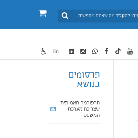
0
חיפוש
LinkedIn
Instagram
WhatsApp
facebook
youtube
twitte
En
TikTok
פרסומים
בנושא
הרפורמה האמיתית
שצריכה מערכת
המשפט