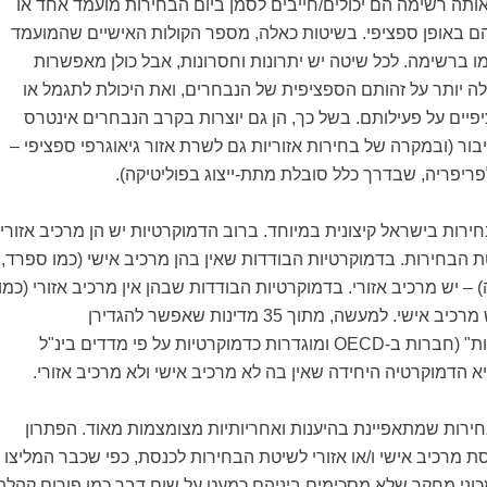
ותה רשימה הם יכולים/חייבים לסמן ביום הבחירות מועמד אחד או
ם באופן ספציפי. בשיטות כאלה, מספר הקולות האישיים שהמועמד
ו ברשימה. לכל שיטה יש יתרונות וחסרונות, אבל כולן מאפשרות
ה יותר על זהותם הספציפית של הנבחרים, ואת היכולת לתגמל או
יים על פעילותם. בשל כך, הן גם יוצרות בקרב הנבחרים אינטרס
ר (ובמקרה של בחירות אזוריות גם לשרת אזור גיאוגרפי ספציפי –
ריפריה, שבדרך כלל סובלת מתת-ייצוג בפוליטיקה).
רות בישראל קיצונית במיוחד. ברוב הדמוקרטיות יש הן מרכיב אזורי
ת הבחירות. בדמוקרטיות הבודדות שאין בהן מרכיב אישי (כמו ספרד,
 – יש מרכיב אזורי. בדמוקרטיות הבודדות שבהן אין מרכיב אזורי (כמו
הולנד וסלובקיה) – יש מרכיב אישי. למעשה, מתוך 35 מדינות שאפשר להגדירן
כ"דמוקרטיות מפותחות" (חברות ב-OECD ומוגדרות כדמוקרטיות על פי מדדים בינ"ל
א הדמוקרטיה היחידה שאין בה לא מרכיב אישי ולא מרכיב אזורי.
ירות שמתאפיינת בהיענות ואחריותיות מצומצמות מאוד. הפתרון
סת מרכיב אישי ו/או אזורי לשיטת הבחירות לכנסת, כפי שכבר המליצו
כוני מחקר שלא מסכימים ביניהם כמעט על שום דבר כמו פורום קהלת