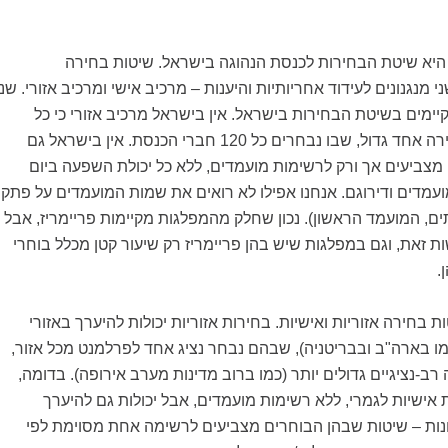
היא שיטת הבחירות לכנסת הנהוגה בישראל. שיטות בחירה
 מנגנונים לעידוד אחריותיות והיענות – מרכיב אישי ומרכיב אזורי. שני
ימים בשיטת הבחירות בישראל. אין בישראל מרכיב אזורי כי כל
המדינה היא אזור בחירה אחד גדול, שבו נבחרים כל 120 חברי הכנסת. אין בישראל גם
ו מצביעים אך ורק לרשימות מועמדים, ללא כל יכולת השפעה ביום
עמדים ודירוגם. אנחנו אפילו לא רואים את שמות המועמדים על פתק
, המועמד הראשון). נכון שחלק מהמפלגות מקיימות פריימריז, אבל
ות זאת, וגם במפלגות שיש בהן פריימריז רק שיעור קטן מכלל בוחרי
.
ת בחירה אזוריות ואישיות. בחירות אזוריות יכולות להיערך באזורי
מו בארה"ב ובבריטניה), שבהם נבחר נציג אחד לפרלמנט מכל אזור,
רב-נציגיים גדולים יותר (כמו ברוב מדינות מערב אירופה). בדומה,
ת אישיות לגמרי, ללא רשימות מועמדים, אבל יכולות גם להיערך
נות – שיטות שבהן הבוחרים מצביעים לרשימה אחת מסוימת לפי