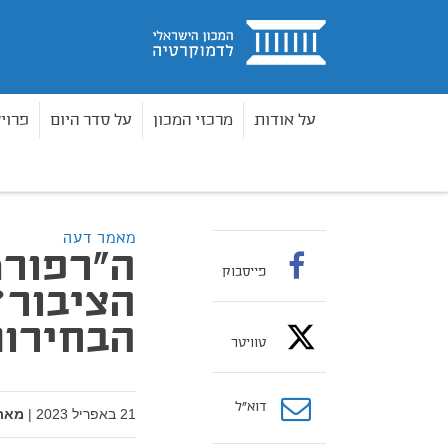
בית
על אודות
מרכזי המכון
על סדר היום
פרוי
מאמרים
ה"רפורמה" תחזק את נבחרי הציבור? שנו 
בית
מאמר דעה
ה"רפורמ
פייסבוק
הציבור?
הבחירו
טוויטר
דוא”ל
21 באפריל 2023
|
מאת