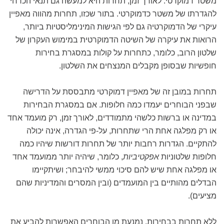
משטר דמוקרטי. לאורך זמן, תחרות היא למעשה גם תנאי הכרחי
להגדרתו של משטר כדמוקרטי. בתור שכזו, תחרות מהווה מאפיין
עיקרי של הדמוקרטיה גם לפי הגישות המינימליסטיות ביותר,
הרואות את עיקרה של השיטה הדמוקרטית במימוש העקרון של
שלטון הרוב, כלומר, כתחרות על קולות במסגרת בחירות
חופשיות שבסופן מקבלים המנצחים את השלטון.
תחרות במובן זה של מאפיין דמוקרטי מתבססת על הדרישה
שבפני הבוחרים יעמדו כמה חלופות. אם במסגרת הבחירות
במדינה או ברשות כלשהי מתמודדים, לאורך זמן, רק מועמד אחד
או רק מפלגה אחת הרי שתחרות, על-פי הגדרה, אינה יכולה
להתקיים. הגדרות רחבות יותר של תחרות דורשות שיהיו כמה
חלופות שלטוניות
אפקטיביות
, כלומר, שיהיה יותר ממועמד אחד
או מפלגה אחת שיש להם סיכוי ממשי להיבחר; ושיתקיימו
הבדלים מהותיים בין המועמדים (ובין המסרים והמדיניות שהם
מציעים).
ללא תחרות בבחירות, נמנעת מן הבוחרים האפשרות להביע את