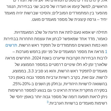
אלו, קיימים מדדים נוספים המהווים ואריאציות של המדדים
הראשיים, למשל קיומו או העדרו של סיבוב שני בבחירות, הנגזר
מהפער בין המתמודדים המובילים; והסיכוי שברשות יהיה מועמד
יחיד – גרסה קיצונית של מספר מועמדים מועט.
תחילה יש אפוא טעם לתת את הדעת על שלב המועמדויות.
כאמור, מדד אחד שמאפשר לבחון את עוצמת התחרות בבחירות
הוא כמות האנשים המתמודדים על תפקיד ראש הרשות.
תרשים
1
מראה את מספר המועמדים על פני זמן בחמש מערכות –
לרבות הבחירות הקרובות שייערכו בשנת 2024. התרשים מראה
שלאורך זמן לא חלו שינויים דרמטיים במספר הממוצע של
מועמדים לתפקיד ראש הרשות, והוא נע סביב 3.3, בממוצע,
לרשות. עם זאת, בקרב רשויות ערביות מספר גבוה באופן ניכר
בהשוואה לרשויות היהודיות, ובחלק מן השנים ב-20%-25%.
בסקירה מחקרית אחרת הראינו כי גם בנוגע למספר הרשימות
ניתן לראות תופעה דומה של מספר גבוה יותר באופן יחסי של
3
רשימות מועמדים ברשויות הערביות.