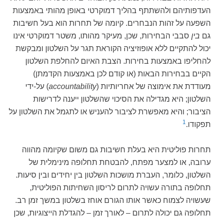
העדפותיהם ולהשתתף בהליך דמוקרטי באופן מהותי באמצעות
השפעה על זהות הנבחרים. קיומה של תחרות הוא בעל חשיבות
גם
בין
סבבי הבחירות, שכן, מעיקר מהותו, משטר דמוקרטי אינו
יכול להתקיים ללא אופוזיציה הקוראת תגר על השלטון ומבקשת
להחליפו באמצעות בחירות. הצבת האיום להחלפת השלטון
הקיים בבחירות הבאות (או קודם לכן באמצעות הקדמתן)
מעודדת את אימוצה של אחריותיות (
accountability
) על-ידי
השלטון; היא מגדילה את הסיכוי שהשלטון ייענה לדרישות
הציבור; והיא מאפשרת לציבור להעניש או לתגמל את השלטון על
1
תפקודו.
תחרות פוליטית היא בעלת חשיבות גם משום שקיומה מהווה
ערובה, או למצער מפתח, להבטחת תחלופה מינימלית של
השלטון, כלומר, העברת מושכות השלטון בין יחידים ובין סיעות.
תחלופה בתורה עשויה לתרום לריסון השחיתות הפוליטית,
שעשויה לצמוח כאשר אותו הגורם אוחז בשלטון במשך זמן רב.
תחלופה גם יכולה לתרום – לאורך זמן – להגדלת הייצוגיות, שכן