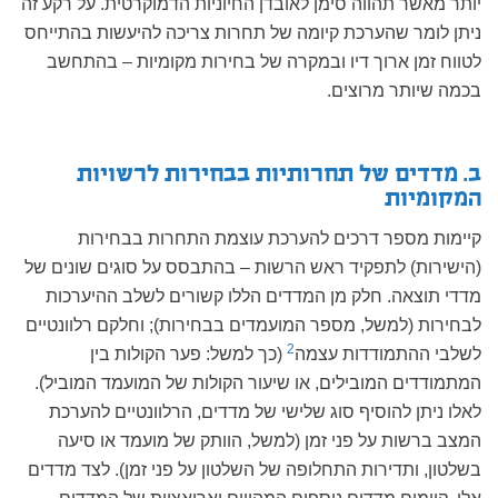
יותר מאשר תהווה סימן לאובדן החיוניות הדמוקרטית. על רקע זה
ניתן לומר שהערכת קיומה של תחרות צריכה להיעשות בהתייחס
לטווח זמן ארוך דיו ובמקרה של בחירות מקומיות – בהתחשב
בכמה שיותר מרוצים.
ב. מדדים של תחרותיות בבחירות לרשויות
המקומיות
קיימות מספר דרכים להערכת עוצמת התחרות בבחירות
(הישירות) לתפקיד ראש הרשות – בהתבסס על סוגים שונים של
מדדי תוצאה. חלק מן המדדים הללו קשורים לשלב ההיערכות
לבחירות (למשל, מספר המועמדים בבחירות); וחלקם רלוונטיים
2
לשלבי ההתמודדות עצמה
(כך למשל: פער הקולות בין
המתמודדים המובילים, או שיעור הקולות של המועמד המוביל).
לאלו ניתן להוסיף סוג שלישי של מדדים, הרלוונטיים להערכת
המצב ברשות על פני זמן (למשל, הוותק של מועמד או סיעה
בשלטון, ותדירות התחלופה של השלטון על פני זמן). לצד מדדים