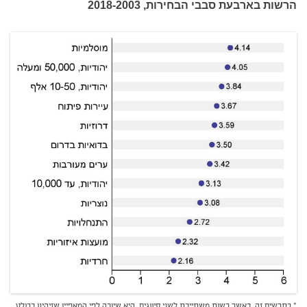
הרשות בארבעת סבבי הבחירות, 2018-2003
* בתרשים זה, כאשר רשות משתייכת לשני סיווגים, היא שיוכה לפי המאפיין שזיהינו כבולט