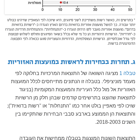
* בתרשים זה, כאשר רשות משתייכת לשני סיווגים, היא שיוכה לפי המאפיין שזיהינו כבולט
יותר עבורה. כך למשל מועצות אזוריות בדואיות בדרום הארץ הוגדרו כ-"רשויות בדואיות
בדרום"; מועצות אזוריות מעבר לקו הירוק הוגדרו כ-"התנחלויות"; והתנחלויות חרדיות הוגדרו
כ-"חרדיות". הרשויות היהודיות הן כל מי שלא נכלל בשאר הסיווגים וחולקו לשלוש קבוצות
לפי גודל אוכלוסייתן. הרשויות המוסלמיות, הדרוזיות והנוצריות סווגו ככאלה לפי הקבוצה
הדומיננטית ברשות.
ג. תחרות בבחירות לראשות במועצות האזוריות
טבלה 1
מציגה השוואה של התוצאות המרכזיות בחלוקה לפי
מעמד מוניציפלי. בטבלה זו הנתונים מתייחסים לכלל המועצות
האזוריות אל מול כלל העיריות והמועצות המקומיות (בניגוד
לתוצאות שהוצגו בתרשימים קודמים שבהן חלק מן הרשויות
שויכו לפי מאפיין בולט אחר כמו "התנחלות" או "רשות בדואית");
והתוצאות הן הממוצע בארבע סבבי הבחירות שהתקיימו בין
השנים 2018-2003.
התוצאות השונות המוצגות בטבלה ממחישות את העובדה