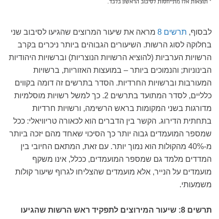
* תוצאות אלו מתייחסות לסיבוב הראשון בלבד.
לבסוף,
תרשים 8
מראה את שיעור המרוצים שהגיעו לסיבוב שני
בחלוקה לסוג הרשות. השיעורים הגבוהים ביותר ניכרים בקרב
הרשויות הערביות (להוציא הרשויות הנוצריות) וברשויות היהודיות
הבינוניות;
והנמוכים ביותר – במועצות האזוריות, ברשויות
המעורבות וברשויות החרדיות. הסדר בתרשים זה דומה בקווים
כלליים, לסדר המתועד בתרשים 2. כך למשל רשויות מוסלמיות
מדורגות בשני המקומות בראש הרשימה, ורשויות חרדיות
בתחתית הדירוג. הקשר בין הדברים הוא לכאורה טריוויאלי: ככל
שמספר המועמדים גבוה יותר כך הסיכוי שאחד מהם יזכה ביותר
מ-40% מהקולות הוא נמוך יותר. עם זאת, המתאם החיובי בין
המדדים מלמד גם שמספר המועמדים, ככלל, אינו משקף
מועמדים על הנייר, אלא מועמדים שהצליחו לגרוף שיעור קולות
משמעותי.
תרשים 8: שיעור המירוצים לתפקיד ראש הרשות שהגיעו