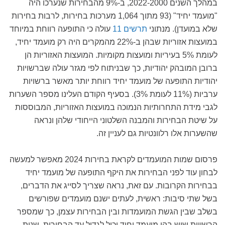
במהלך השנים 2022-2000, ב-9% מהבחירות שנערכו היה
"מועמד יחיד" (93 מתוך 1,064 מערכות בחירות, לרבות בחירות
שלא במועדן). מנתוני
תרשים 11
עולה כי התופעה רווחת במיוחד
במועצות אזוריות שבהן ב-22% מהמקרים היה רק מועמד יחיד,
לעומת 5% בעיריות ומועצות מקומיות. המועצות האזוריות הן
ברובן המובהק יהודיות, כך שבניתוח לפי מגזר עולה שברשויות
יהודיות התופעה של מועמד יחיד רווחת יותר מאשר ברשויות
ערביות (11% לעומת 3%). בסעיף הקודם העלינו מספר השערות
לגבי מידת התחרותיות הנמוכה במועצות האזוריות, המבוססות
על שיטת הבחירות והמבנה השלטוני הייחודי שלהן ונראה
שהשערות אלו רלוונטיות גם לעניין זה.
פרסום שמות המועמדים לקראת בחירות 2024 מאפשר למעשה
לבחון עוד לפני הבחירות את היקף התופעה של מועמד יחיד
בבחירות הקרובות. עם זאת, נראה שצריך לסייג את הדברים,
בשל שתי סיבות: ראשית, לעתים ישנם מועמדים שפורשים
בשלב שבין הגשת המועמדות ובין הבחירות עצמן, כך שמספר
הרשויות שיש בהן מועמד יחיד יכול לגדול עד הבחירות. שנית,