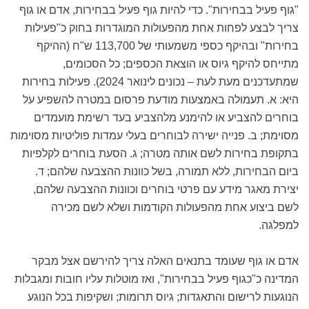
"גוף פעיל בבחירות". כדי להיות גוף פעיל בבחירות, אדם או גוף
צריך לבצע לפחות אחת מהפעולות המוגדרות בחוק כ"פעילות
בחירות" ובהיקף כספי משמעותי של 113,700 ש"ח (ההיקף
מתייחס להיקף גיוס או הוצאת הכספים; כל הסכומים,
שמתעדכנים מעת לעת – נכונים לינואר 2024). פעילות בחירות
היא: א. תעמולה באמצעות מודעת פרסום במטרה להשפיע על
בוחרים להצביע או להימנע מלהצביע בעד רשימת מועמדים
מסוימת; ב. פנייה ישירה לבוחרים בעלי עמדות פוליטיות מסוימות
בתקופת בחירות לשם אותה מטרה; ג. הסעת בוחרים לקלפיות
ביום הבחירות, ללא תמורה, בשל כוונות ההצבעה שלהם; ד.
יצירת מאגר מידע עם פרטי בוחרים וכוונות ההצבעה שלהם,
לשם ביצוע אחת מהפעולות הקודמות ושלא לשם מכירה
למפלגה.
אדם או גוף שעומד בתנאים האלה צריך להירשם אצל מבקר
המדינה כ"כגוף פעיל בבחירות", ואז מוטלות עליו חובות ומגבלות
הנוגעות לרישום והתאגדות; גיוס תרומות; ושקיפות בכל הנוגע