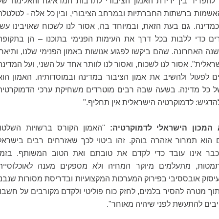
ן להפריד בין ירידת האמון הציבורי לתרבות המדאיגה והאלימה של
האשמות ברשתות החברתיות ובמרחב הציבורי, ובין כל אלה - לטלטלה
מדינה. גם בעת הזאת, ובמיוחד בה, אסור לנו לשכוח שאויבינו עשו
ים כדי ללבות בכל דרך את העימות הפנימי בתוכנו – הן בתקופה
ה האחרונה. שהם ביקשו לפגוע אנושות באמון הפנימי שלנו, ותיארו
אלית". אסור לנו לשכוח, ואסור לנו לוותר אחד על השני, ועל המדינה
ים לפעול ולהשיב את אמון הציבור במדינה ובמוסדותיה. האמון הוא
של כל מדינה. בשעה שבה רבים מוטרדים משחיקת ערכי הדמוקרטיה
דגיש: לדמוקרטיה הישראלית אין תחליף."
א המכון הישראלי לדמוקרטיה
:
"האמון הקורס ברשויות השלטון
 הוא תמרור אזהרה בוהק. זהו ביטוי לכך שאזרחים רבים בישראל
כבר אינו עובד כדי לקדם את טובתם ואת הטוב המשותף. בזמן
טות, מתעלמים מיוקר המחיה ולא מספקים מענה לאוכלוסיית
עיסוק אובססיבי בפירוק המערכות המקצועיות ובדריסת מסורות שנבנו
וך מטרה להסיר בלמים, לחזק כוח פוליטי ולקדם מקורבים על חשבון
יבים להתעשת לפני שיהיה מאוחר".