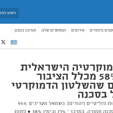
חיפוש
קטים מיוחדים
אירועים
המחקרים שלנו
תמיכה במכון
r
רשימת
תפוצה
מוקרטיה הישראלית
2024: 58% מכלל הציבור
 שהשלטון הדמוקרטי
 בסכנה
בפילוח לפי מחנות פוליטיים (יהודים): בשמאל מעריכים 94%
שהדמוקרטיה בסכנה חמורה, במרכז – 71% ובימין 38% ● פחות