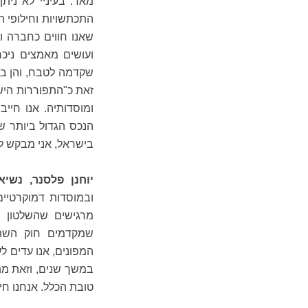
מאד. בעיניי לא נית
התכתשויות וחילופי 
שאנו חווים כחברה וכ
ועושים מאמצים ניכר
שקדמה לטבח, והן בשנ
זאת כ"התפוררות הישר
ומוסדותיה. אנו חייב
הנכס הגדול ביותר 
בישראל, אני מבקש לה
יוחנן פלסנר, נשי
ובמוסדות דמוקרטיים
מרגישים שהשלטון 
שמקדמים חוק השתמ
המפונים, אנו עדים ל
במשך שנים, וזאת מת
טובת הכלל. אנחנו חי