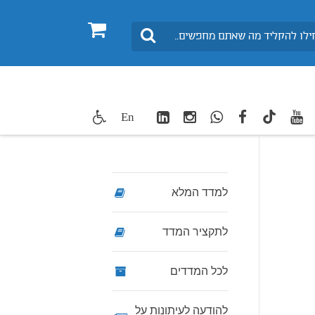
0
חיפוש
LinkedIn
Instagram
WhatsApp
facebook
youtube
twitte
En
TikTok
למדד המלא
לתקציר המדד
לכל המדדים
להודעה לעיתונות על