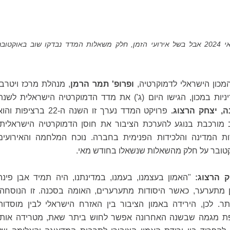
הסקר הקבוע נערך במאי 2024 אבל בשל אירועי הזמן, חלק משאלות המדד נבדקו שוב באוקטוב
מכון הישראלי לדמוקרטיה,
ופרופ' תמר הרמן
, מנהלת מרכז ויטרבי
יות במכון, הגישו היום (ג') את מדד הדמוקרטיה הישראלית לשנת
, יצחק הרצוג.
פרויקט המדד נערך זו השנה ה-22 ברציפות וה
ורכבת בנוגע להערכת הציבור את חוסן הדמוקרטיה הישראלית,
ת המדינה והלכידות הפנימית בחברה. נוכח המלחמה והאירועים
קטובר על חלק מהשאלות שנשאלו בחודש מאי.
 הרצוג:
"האמון בעצמנו, בעמנו, במדינתנו, היה תמיד אבן פינה
ן מתערער, כאשר היסודות מתערערים, האומה בסכנה. זו הנוסחה,
ר. לכן, הירידה באמון הציבור בין האזרח הישראלי לבין מוסדות
ת מגמה שבשנה האחרונה אפשר לחוש ביתר שאת, מטרידה אותי