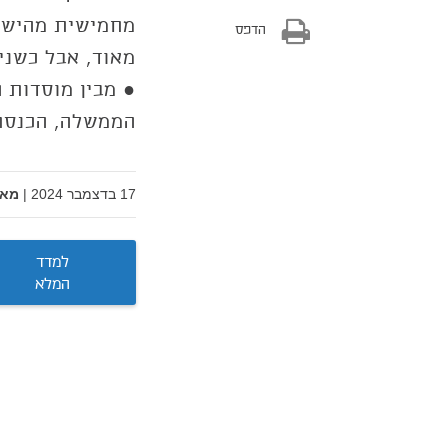
מחמישית מהישרא
הדפס
מאוד, אבל כשני
● מבין מוסדות ה
הממשלה, הכנסת,
17 בדצמבר 2024
|
מאת
למדד
המלא