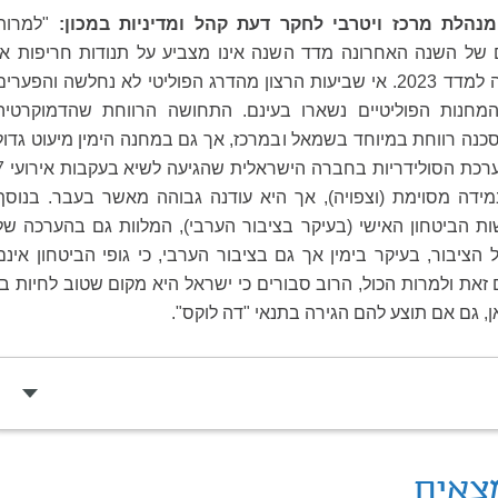
מנהלת מרכז ויטרבי לחקר דעת קהל ומדיניות במכון
:
"למרות
 של השנה האחרונה מדד השנה אינו מצביע על תנודות חריפות או
שינויי מגמה בהשוואה למדד 2023. אי שביעות הרצון מהדרג הפוליטי לא נחלשה והפערי
מחנות הפוליטיים נשארו בעינם. התחושה הרווחת שהדמוקרטיה
נה רווחת במיוחד בשמאל ובמרכז, אך גם במחנה הימין מיעוט גדול
חשים שזה המצב. הערכת הסולידריות ב
ידה מסוימת (וצפויה), אך היא עודנה גבוהה מאשר בעבר. בנוסף
ת הביטחון האישי (בעיקר בציבור הערבי), המלוות גם בהערכה של
ציבור, בעיקר בימין אך גם בציבור הערבי, כי גופי הביטחון אינם
ם זאת ולמרות הכול, הרוב סבורים כי ישראל היא מקום שטוב לחיות בו
, גם אם תוצע להם הגירה בתנאי "דה לוקס".
צאים