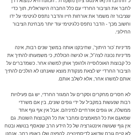
כ"התחברות (או אינטגרציה) משַמֶרת". הכוונה היא למצוא דרך
לחבר את הציבור החרדי עם כלל החברה הישראלית, תוך כדי
שציבור זה משמר את אורחות חייו והדבר נתפס לגיטימי על ידו
וחשוב מכך - הדבר נתפס כלגיטימי עוד יותר מבחינת הציבור
החילוני.
מדיניות 'כור היתוך', שחיבקנו אותה במשך שנים רבות, אינה
מדיניות נכונה לצה"ל, או לגישה הכוללת, כי משמעותו להתיך את
כל קבוצות האוכלוסייה ולהופך אותן למשהו אחר. כשמדברים על
הציבור החרדי יש לצאת מנקודת מוצא שאנחנו לא הולכים להתיך
אותם למשהו אחר, אלא לשלב אותם.
לא חסרים מחקרים וסקרים על המגזר החרדי, יש גם פעילויות
רבות שנעשות במקביל על ידי גופים שונים, בין אם משרדי
ממשלה, או גופים אזרחיים למיניהם. אבל אין אף גוף אחד
שמאגֶם את כל המאמצים ומחבר את כל הקבוצות השונות. גם
אין גוף שעושה אינטגרציה של כל הידע הרב שנאסף בנושא ובטח
לא קיים גורם שדואג לדיסֶמינציה, להפצה שלו באופן רחב. אנחנו