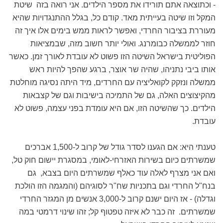
- וכתוצאה אתם תורידו את מספר הילדים. אני רואה בזה שיטת
המקל וזו שיטה בעייתית מאד. קודם כל, בגלל ההתנגדויות שהיא
מעוררת בציבור החרדי, ואפשר לראות ממש בימים אלו איך זה
חוזר לממשלה כבומרנג. ואולי יותר חשוב מזה, שבמציאות
הפוליטית בישראל השיטה הזו פשוט לא עובדת לאורך זמן. כאשר
אותו ביבי נתניהו, שהיה שר אוצר, ברגע שהפך להיות ראש
ממשלה ונזקק לקואליציה עם החרדים, מיד היתה נסיגה מוחלטת
מהקיצוצים האלה, גם של התמיכה בישיבות וגם של קצבאות
הילדים. כך שהשיטה הזו, אם היא עומדת בפני עצמה, פשוט לא
עובדת.
טענתי היא: אם הגענו לסדר גודל של קרוב ל-1,500 אברכים
שמשרתים כיום בשירות האזרחי-לאומי, במסגרת יישום חוק טל,
ואם אני מצרף לאלה עוד כאלף שמשרתים היום בצבא, גם
בנח"ל החרדי וגם בתכניות שח"ר לסוגיהם (והמגמה הזו הולכת
וגדלה) - אז היום ישנם קרוב ל-3,000 אנשים מן המגזר החרדי
שמשרתים. זה כבר לא איזה טפטוף קל; זהו שינוי דרמטי במה