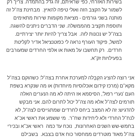
בשירות האזרחי, כפי שראיתם, זה גדל בהתמדה. צריך רק
לשמור על הקצב הזה ואולי טיפה להאיץ. מבחינת צה"ל זה
מותנה בשני גורמים - מציאת מקומות שירות מתאימים
ותוספת תקציב מהממשלה. שני הדברים ניתנים להשגה.
בצה"ל יש נכונות לזה. אבל צריך להיות יותר יצירתיים.
למשל, פיקוד העורף נראה לי כפוטנציאל אדיר לקליטת
חרדים. רק תחשבו על מאות או אלפי החרדים שמעורבים
בפעילויות זק"א.
אני רוצה להציג הקְבָּלה למערכת אחרת בצה"ל: כשהוקם בצה"ל
מקא"ם (מרכז קידום אוכלוסיות מיוחדות) או מה שנקרא בשפת
העם 'נערי רפול', הסיסמא אז היתה לא מה הנערים האלה
תורמים לצה"ל אלא מה צה"ל יכול לתרום להם. אני מבקש
להדגיש: זה לא המצב ביחס לחרדים שמתגייסים לצה"ל, לא
לנח"ל החרדי ולא ליחידות שח"ר. מי ששמע את ראשי אכ"א
בחמש-שש השנים האחרונות, נוכח עד כמה ראשי אכ"א ובכירי
צה"ל מאוד מוטרדים ממחסור כוח אדם בצבא. בשבילם