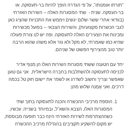
"תורתו אומנותו", על פי הגדרה הופך להיות בר-תעסוקה, או
בר-העסקה. שנית - שתי המסגרות האלה -- השירות האזרחי
(בוודאי אחרי ששר-שלום יגשים ויממש את התכניות שהציג כאן
לגבי הכשרות מקצועיות), והשירות הצבאי -- בפועל מכשירות
ומכינות את הצעירים האלה לתעסוקה. ופה יש לנו צורת פעולה
שהיא כמו שאמרתי, לא מקל ולא גזר אלא משהו שהוא הרבה
יותר טוב מהצירוף הפשוט של שניהם.
יחד עם הטענה ששתי מסגרות השירות האלו הן מנוף אדיר
לכניסה לתעסוקה ולהשתלבות בחברה הישראלית, אני גם טוען
שאפשר וצריך וחשוּב לשדרג או לשפר את יישום חוק טל בכמה
דרכים. ואני אֶמְנה שלוש מהן:
הוספת מרכיבי ההכשרה והכנה לתעסוקה בתוך שתי
המסגרות האלו, הצבא והשא"ל, ובמיוחד בשנייה. עכשיו,
כשההצתרפות לשירות האזרחי הינה כבר תופעה מבוססת,
יש מקום להשקיע תקציבים בהגדלת מרכיב ההכשרה