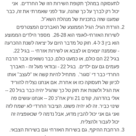
לתעסוקה במהלך תקופת השירות הזו של החרדים. אני
יכול רק לברך על כך שהנה, עוד לפני שאמרתי את זה, כבר
שמענו שזה בתכניות של מנהלת השא"ל.
הורדת הגיל: הגיל הממוצע של האברכים המצטרפים
לשירות האזרחי-לאומי הוא 26-28. מספר הילדים הממוצע
הוא בין 3 ל-4. חוק טל מדבר היום על יציאה לשנת ההכרעה
- שממנה יוצאים או לצבא או לשירות אזרחי -- בגיל 22.
בגיל 22 הם כולם, או כמעט כולם, כבר נשואים וכבר הרבה
פעמים גם עם ילדים. בגיל 22 - ובודאי מעל זה - האברך
החרדי כבר די 'סגור'. מתחיל להיות קשה אז "לעצב" אותו
לכיוון של תעסוקה כזו או אחרת. אם אנחנו נצליח להוריד
את הגיל ולשנות את חוק טל כך שהגיל יהיה כבר בגיל 20 --
אולי בהדרגה, קודם 21 ורק אח"כ 20 -- אנחנו עושים פה
שינוי כביר. זה לא יהיה פשוט. הציבור החרדי לא ישמח לזה
ואני גם אני יכול להבין מדוע, אבל נדמה לי שכאופציה זה
יכול לעבור ולהצליח.
הרחבת ההיקף, גם בשירות האזרחי וגם בשירות הצבאי.