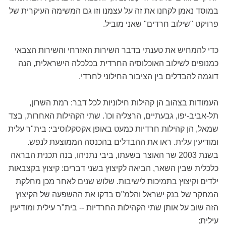
במוסד נאמן לקחנו את זה על עצמנו וזו גם המשימה העיקרית של
פרויקט "שילוב חרדים" שאני מוביל.
כדי להמחיש את טענתי בדבר השירות האזרחי והשירות הצבאי
כמנופים לשילוב האוכלוסיה החרדית בכלכלה הישראלית, הנה
דוגמה להבדלים בין הציבור החילוני לחרדי.
העמודות בצהוב הן קהילות חילוניות לכל דבר: רמת השרון,
תל-אביב-יפו, גבעתיים, הרצליה וכו'. שתי הקהילות האחרות, בצד
שמאל, הן קהילות חרדיות כמעט באופן אקסקלוסיבי: בית"ר עלית
ומודיעין עלית. ראו את ההבדלים בהכנסה הממוצעת לנפש.
בשנת 2003 שר האוצר בשעתו, ביבי נתניהו, בנה תכנית הבראה
כלכלית שבין השאר, הביאה לקיצוץ בשני דברים: קיצוץ בקצבאות
ילדים וקיצוץ בתמיכות לישיבות. שלוש שנים לאחר מכן מחלקת
המחקר של בנק ישראל והלמ"ס בדקו את ההשפעה של הקיצוץ
הזה שוב על אותן שתי הקהילות החרדיות -- בית"ר עילית ומודיעין
עילית: