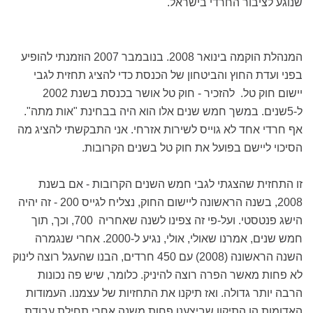
שנוגע לציבור החרדי בישראל.
המנהלת הוקמה בינואר 2008. בנובמבר 2007 הוזמנתי להופיע
בפני ועדת החוץ והביטחון של הכנסת כדי להציג תחזית לגבי
יישום חוק טל. להזכיר - חוק טל אושר בכנסת בשנת 2002
ל-5שנים. במשך חמש שנים אלו הוא היה בבחינת "אות מתה".
אף חרדי אחד לא גוייס לשירות אזרחי. אני התבקשתי להציג מה
הסיכוי ליישם בפועל את חוק טל בשנים הקרובות.
זו התחזית שהצגתי לגבי חמש השנים הקרובות - אם בשנת
2008, בשנה הראשונה ליישום החוק, נצליח לגייס 200 - זה יהיה
הישג פנטסטי. ועל-פי זה צפינו לשנה שאחריה 700, וכך, תוך
חמש שנים, אמרנו שאולי, אולי, נגיע ל-2000. אחרי שנגמרה
השנה הראשונה (2008) עם 450 חרדים, הבנו שהעגל רוצה לינוק
לא פחות מאשר הפרה רוצה להיניק. כלומר, שיש פה נכונות
הרבה יותר גדולה. ואז תיקנו את התחזיות של עצמנו. העמודות
האדומות הן התיקון שביצענו פחות משנה אחרי תחילת עבודת