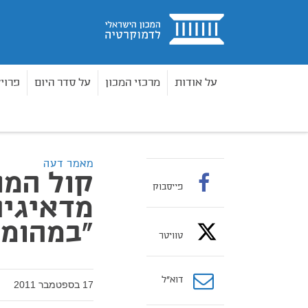
בית
על אודות
מרכזי המכון
על סדר היום
פרוי
מאמרים
קול המון כקול שדי: רשמים מדאיגים מאכי
בית
מאמר דעה
קול המו
פייסבוק
מדאיגים
"במהומו
טוויטר
דוא”ל
17 בספטמבר 2011