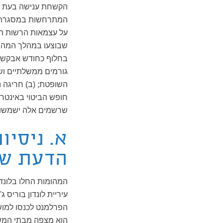
הקשחת ענישה בעת ס
המתרחשות במסגרת התפ
על עצמאות הרשות הש
שבוצעו במהלך המהומו
בחלוף כחודש אבקש ל
גורמים ממשלתיים וש
השופטת; (ב) חריגה נ
חופש הביטוי באינטרנט;
שרשמים אלה ישמשו ת
א. ניסיו
הדעת של
עיריית לונדון בוריס ג'ונסון ש
הפרלמנט לכנסו למוש