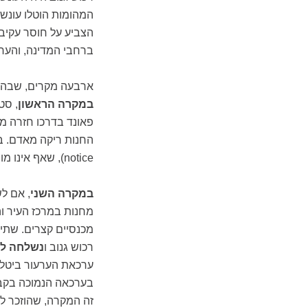
המהומות הוטלו עונש
הצביע על חוסר עקיבו
ברחבי המדינה, והער
ארבעה מקרים, שבהם
במקרה הראשון
פאונד בדרכו חזרה מ
notice), שאף אינו מופיע כרישום פלילי אלא מתועד רק במחשבי המשטרה.
במקרה השני
, אם ל
מחנות במרכז העיר ו
מכנסיים קצרים. שת
רכוש גנוב ו
נשלחה ל-5 חודשי מאס
ערכאת הערעור ביטלה
בערכאה הנמוכה בקבעה
זה המקרה, שהוזכר ל