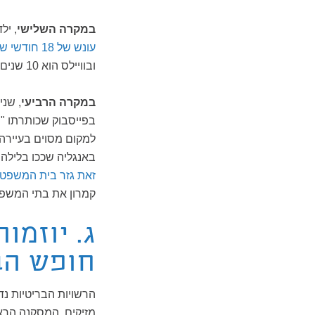
במקרה השלישי
, ילד בן 11 הורשע בגנבה ב
עונש של 18 חודשי שיקום
ובוויילס הוא 10 שנים. היוזמות להעלותו בתקופת הממשלה הקודמת
במקרה הרביעי
, שני
באנגליה שככו בלילה
זאת גזר בית המשפט 
קמרון את בתי המשפט
ג. יוזמ
חופש הב
הרשויות הבריטיות נ
מזיקים. המסקנה הראש