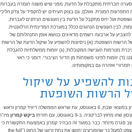
ערה חברתית מתקבלת על הדעת, מפני שיש משנה חומרה בעברות
רעות המונית. ואולם, גם בצוק העיתים יש להקפיד על צדק הליכִי,
ופטת ועל יחס מתקבל על הדעת בין העונשים הניתנים לעברות,
ת, לבין העונשים הנהוגים ככלל במערכת המדינתית הרלוונטית.
הצביע על ארבעה רשמים מדאיגים בנושא אופן התנהלותם של
ל הרשות השופטת: (א) ניסיונות להשפיע על שיקול הדעת של הרשות
יכרת מנורמות הענישה המקובלות; (ג) יוזמות ממשלתיות להגבלת
 (ד) יוזמות לפינוי משפחות מן הדיור הציבורי. דומני כי ראוי
מרורי אזהרה גם במקומותינו.
נות להשפיע על שיקול
 הרשות השופטת
המהומות החלו בלונדון במוצאי שבת, 6 באוגוסט, עת שראש הממשלה דיוויד קמרון וראש
הו מחוץ לבריטניה. ב-9 באוגוסט, עם חזרתו
ביקש קמרון
מיו"ר
ב פגרה מיוחד. כבר במועד זה הבהיר קמרון באמצעות התקשורת כי
הוא מצפה מבתי המשפט לפעול כך שהפורעים יחושו את נחת זרועו של החוק ("the full