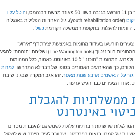
שווי 50 פאונד מרשת דבנהמס, ו
הוטל עליו
(youth rehabilitation order). גיל האחריות הפלילית באנגליה
כשלו
.
 צעירים הורשעו בעידוד מהומות באמצעות יצירת דף "אירוע"
בפייסבוק שכותרתו "המהומות בוורינגטון" (The Warrington riots) ושליחת "הזמנות" להגיע
למקום מסוים בעיירה ולפרוע. המהומות "תוכננו" ל-10 באוגוסט. כאמור, כלל המהומות
 הקודם, כך שהאירועים האמורים בסופו של דבר לא התרחשו.
למרות
גזר על הנאשמים ארבע שנות מאסר
. זהו אגב המקרה שבגינו שיבח
. אחד הצעירים כבר הגיש ערעור.
ות ממשלתיות להגבלת
יטוי באינטרנט
דהמו לגלות שרשתות חברתיות עלולת לשמש גם להעברת מסרים
ונית של קמרון בנאום בפרלמנט, שהוזכר לעיל, הייתה שיש לשקול