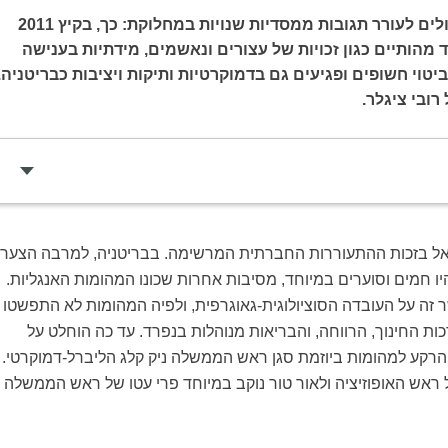
מצבים קיצוניים עלולים לעורר תגובות ממסדיות שנויות במחלוקת: כך, בקיץ 2011
ד מהותיים כגון זכויות של עצורים ונאשמים, מידתיות בענישה
טוי חשופים ופגיעים גם בדמוקרטיות ותיקות ויציבות כבריטניה.
ובי ציגלר.
זכר בישראל בזכות ההתעוררות החברתית המרשימה. בבריטניה, למרבה הצער,
אוגוסט היו חמים וסוערים במיוחד, מסיבות אחרות שכונו המהומות האנגליות.
 זה על העובדה הסוציולוגית-גאוגרפית, ולפיה המהומות לא התפשטו
ת החינוך, הרווחה, והבריאות מנוהלות בנפרד. עד כה הוחלט על
רקע למהומות ביוזמת סגן ראש הממשלה ניק קלג הליברל-דמוקרטי.
 ראש האופוזיציה ולאור טור נוקב במיוחד פרי עטו של ראש הממשלה