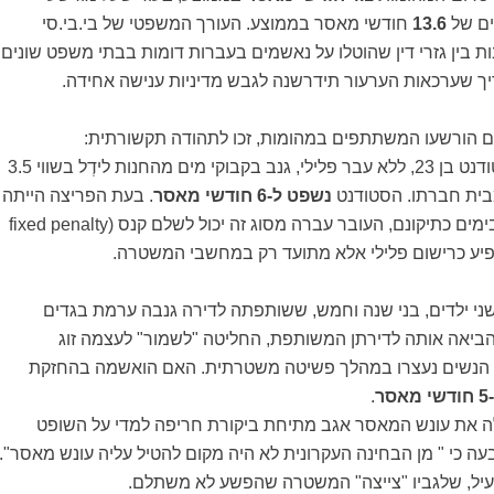
ים של
13.6
חודשי מאסר בממוצע. העורך המשפטי של בי.בי.סי
ת בין גזרי דין שהוטלו על נאשמים בעברות דומות בבתי משפט שונים
יך שערכאות הערעור תידרשנה לגבש מדיניות ענישה אחידה.
 הורשעו המשתתפים במהומות, זכו לתהודה תקשורתית:
, סטודנט בן 23, ללא עבר פלילי, גנב בקבוקי מים מהחנות לידְל בשווי 3.5
בית חברתו. הסטודנט
נשפט ל-6 חודשי מאסר
. בעת הפריצה הייתה
החנות ריקה מאדם. בימים כתיקונם, העובר עברה מסוג זה יכול לשלם קנס (fixed penalty
שני ילדים, בני שנה וחמש, ששותפתה לדירה גנבה ערמת בגדים
הביאה אותה לדירתן המשותפת, החליטה "לשמור" לעצמה זוג
י הנשים נעצרו במהלך פשיטה משטרתית. האם הואשמה בהחזקת
ר
.
 את עונש המאסר אגב מתיחת ביקורת חריפה למדי על השופט
 כי " מן הבחינה העקרונית לא היה מקום להטיל עליה עונש מאסר".
עיל, שלגביו "צייצה" המשטרה שהפשע לא משתלם.