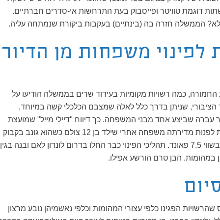
ות דוגמת טוויטר ופייסבוק בעת התרחשות אי-סדרים חברתיים.
 לא? הממשלה חזרה בה (בינתיים) בעקבות ביקורת שנמתחה עליה.
ת לפינוי משפחות מן הדיור
החמורה, כמה רשויות מקומיות בעידוד שרים בממשלה הודיעו על
ור הציבורי, שניתן בדרך כלל לאלה שמצבם הכלכלי קשה במיוחד,
עברה שביצע אחד מבני המשפחה. כך דיווח "דיילי מייל" שמועצת
העיר מנצ'סטר שוקלת לפנות מדירתה משפחה אחרי שילד בן 12 צולם כשהוא גונב בקבוק
יין מרשת סנסבורי'ס בשווי 7.5 פאונד. תהליכי הפינוי כבר החלו בדרום לונדון לאם ובנה בגין
מהומות. הבן טרם הורשע אפילו.
יום
 שהרשויות הפגינו כלפי עצורי המהומות וכלפי נאשמיהן נובע מרצון