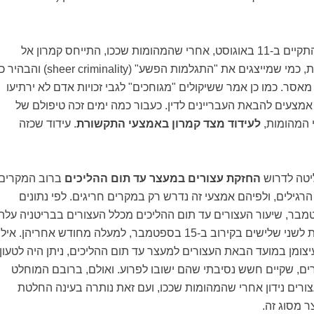
במושב הפרלמנט שהתקיים ב-11 באוגוסט, אחרי שהמהומות שככו, התייחס קמרון אל
הפורעים כמקשה אחת, כמי שמייצגים את "התגלמות הפשע" (sheer criminality) והבה
מאסר. כמו כן אמר ששיקולים "מגוחכים" לגבי זכויות אדם לא ירתיעו
מצעים להבאת העבריינים לדין. כעבור כמה ימים זכה טיפולם של
המהומות,
לעידוד מצד קמרון באמצעי התקשורת
. עידוד שכזה
טה לדרוש
החזקת עצורים במעצר עד תום ההליכים
ברוב המקרים
רגילים, ולפיהם אמצעי זה נדרש רק במקרים חריגים. לפי נתונים
ו ב-15 בספטמבר, שיעור העצורים עד תום ההליכים מכלל העצורים בבריטניה עלה
מ-10% ערב המהומות לשני שלישים בקירוב ב-15 בספטמבר, למעלה מחודש אחריהן. אילו
עיצומן במועד הבאת העצורים למעצר עד תום ההליכים, ניתן היה לטעון,
, שקיים חשש נסיבתי שהם ישובו לפרוע. ואולם, ברובם המוחלט
ורים נידון אחרי שהמהומות שככו, ועם זאת נותרה בעינה החלטת
 מסוג זה.