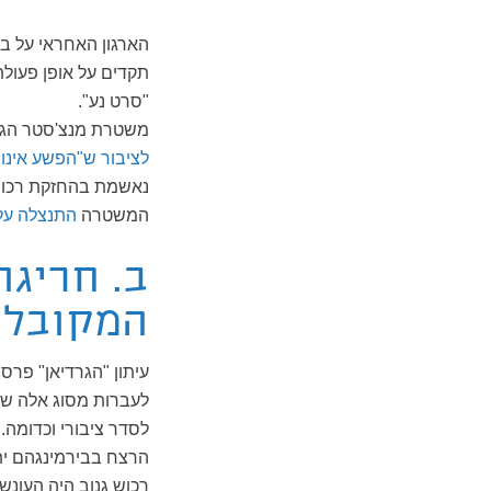
הארגון האחראי על ב
תקדים על אופן פעול
"סרט נע".
משטרת מנצ'סטר הגדי
לציבור ש"הפשע אינו
נאשמת בהחזקת רכוש 
המשטרה
התנצלה על 
ב. חריגה
המקובלו
עיתון "הגרדיאן" פרס
לעברות מסוג אלה שבג
לסדר ציבורי וכדומה.
הרצח בבירמינגהם ית
רכוש גנוב היה העונ