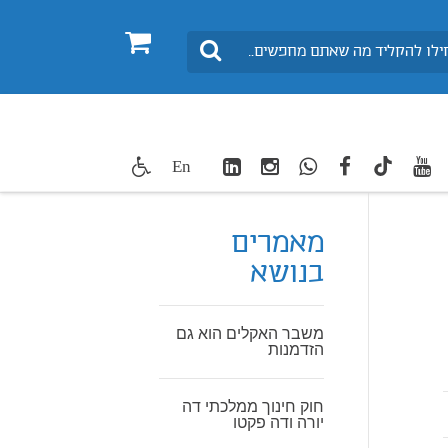
0
חיפוש
LinkedIn
Instagram
WhatsApp
facebook
youtube
twitte
En
TikTok
מאמרים
בנושא
משבר האקלים הוא גם
הזדמנות
חוק חינוך ממלכתי דה
יורה ודה פקטו