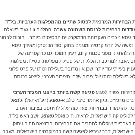
 הבחירות המרכזית לפסול שתיים מהמפלגות הערביות, בל"ד
ודדות בבחירות לכנסת השמונה עשרה
. החלטה זו נוגעת בשאלה
גיסא ניצבים העקרונות הדמוקרטיים הבסיסים ביותר – הזכות לבחור
נפשה של הדמוקרטיה ומוגנים בחוק יסוד הכנסת; ומאידך גיסא
 להתגונן מפני סכנות קיום, רעיון המוכר גם כדוקטרינה של
. מעבר למורכבות הכללית של פסילת מפלגות, פסילת מפלגות
יין בעייתי עוד יותר, שכן אין מדובר בשלילת זכותו של פרט פלוני
א בשלילת זכותו של ציבור שלם, הציבור הערבי, לייצוג בכנסת.
ירות צפויה לפגוע
פגיעה קשה ביותר בייצוג המגזר הערבי
בים מרכזיים, כגון אחמד טיבי וטלב א-סאנע (רע"מ-תעל) וג'מאל
וכלו להתמודד בבחירות. צעד כזה עלול להיתפס בציבור הערבי
לפוליטיקה הישראלית. לראיה, ח"כ ואסל טאהא, יושב ראש בל"ד,
 הערביות שוקלות להחרים את הבחירות. התוצאה תהיה ניתוק
הישראלית, דבר שיביא לפגיעה קשה בדמוקרטיה הישראלית. מעבר