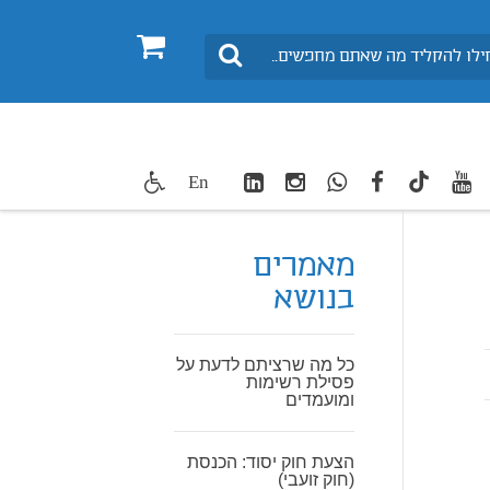
0
חיפוש
LinkedIn
Instagram
WhatsApp
facebook
youtube
twitte
En
TikTok
מאמרים
בנושא
כל מה שרציתם לדעת על
פסילת רשימות
ומועמדים
הצעת חוק יסוד: הכנסת
(חוק זועבי)