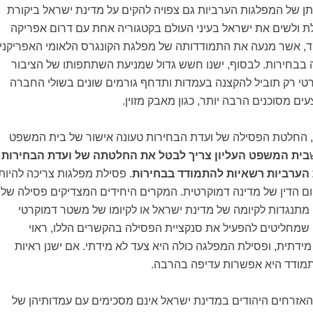
ן של המפלגות הערביות גם צפויה להקים על מדינת ישראל ביקורת
לת ולשים את ישראל בעיני העולם בקטגוריה אחת עם דרום אפריקה
, אשר מנעה את התמודדותה של מפלגת הקונגרס הלאומי האפריקני
 בבחירות. לבסוף, ישנו חשש גדול שמניעת השתתפותו של הציבור
טי רק תוביל להקצנה בעמדות ותדחף גורמים שונים בשולי החברה
ם מסוכנים הרבה יותר, כגון מאבק מזוין.
ת, החלטת הפסילה של ועדת הבחירות טעונה אישור של בית המשפט
בית המשפט העליון צריך לבטל את החלטתה של ועדת הבחירות
 הערביות רשאיות להתמודד בבחירות
. פסילת מפלגות צריכה להיות
ום הדין של מדינה דמוקרטית. המקרים היחידים המצדיקים פסילה של
מתנגדות לקיומה של מדינת ישראל או לקיומו של משטר דמוקרטי
שמחליטים להפעיל את סנקציית הפסילה בהקשרים הללו, ראוי
ידתית, ופסילת המפלגה כולה היא צעד לא מידתי. אם ישנן ראיות
תמודד היא אפשרות עדיפה בהרבה.
האזרחים היהודים במדינת ישראל אינם מסכימים עם עמדותיהן של