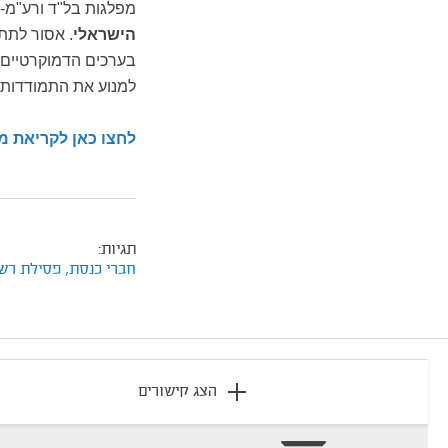
מפלגות בל"ד ורע"מ-ת
הישראלי
. אסור לתת
בערכים הדמוקרטיים 
למנוע את התמודדותן
לחצו כאן לקריאת מ
תגיות:
חברי כנסת,
פסילת רש
footer
הצג קישורים