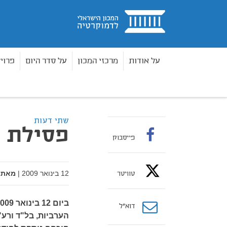
בית
על אודות
מרכזי המכון
על סדר היום
פרוי
מאמרים
פסילת רשימות
בית
שתי דעות
פסילת 
פייסבוק
12 בינואר 2009
|
מאת:
טוויטר
דוא”ל
הערביות, בל"ד ורע