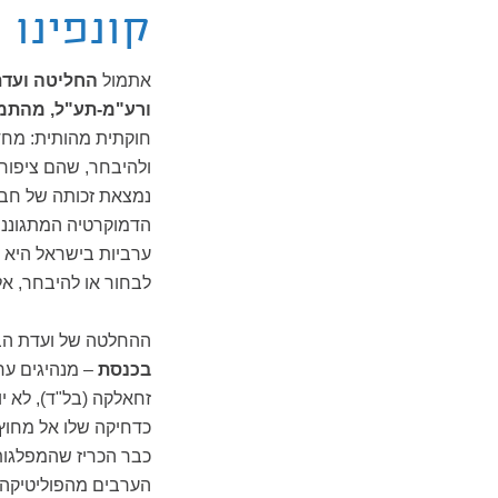
קונפינו
אתמול
החליטה ועדת
ורע"מ-תע"ל, מהתמ
חוקתית מהותית: מחד 
ולהיבחר, שהם ציפור 
נמצאת זכותה של חברה
הדמוקרטיה המתגוננת
ערביות בישראל היא ענ
לבחור או להיבחר, אל
ההחלטה של ועדת הבח
בכנסת
– מנהיגים ער
זחאלקה (בל"ד), לא י
כדחיקה שלו אל מחוץ 
כבר הכריז שהמפלגות
הערבים מהפוליטיקה 