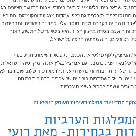
 של ישראל ביתו הלאומי של העם היהודי. אבות התנועה הציונית ראו
וחה וסובלנית, סובלנית גם כלפי עמדות מרגיזות ומקוממות. הם ראו
רבים החיים בקרבם מבחן מוסרי עליון למדינה היהודית, ומבחינה זו
ת היא גם בגידה ברעיון הציוני. היא ביטוי עז של חולשה, חוסר
תי רציונליים, והיא ממיטה חרפה על ישראל.
 המעניק לגוף פוליטי את הסמכות לפסול רשימות, חריג בנוף
ל של ניגוד עניינים מבני. גם אם יציל בג"ץ את הדמוקרטיה הישראלית
תה של ועדת הבחירות כתעודת עניות לדמוקרטיה שלנו. שום דבר לא
יטימיות של השתתפות פוליטית של ערבים בבחירות לכנסת,
וזרים ונשנים לפסול רשימות ערביות.
חקר המדיניות: פסילת רשימות העוסק בנושא זה
מפלגות הערביות
ות בבחירות- מאת רועי