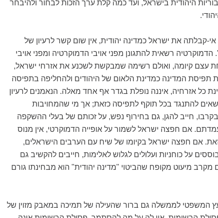
ריות היהודית בישראל, ועד כמה קלת ערך הזכות לבחור ולהיבחר
הודי.
-קבלתה את ישראל כמדינה יהודית, אין שום קשר לרעיון של
 הדמוקרטיה רשאית להתגונן מפני אויבי הדמוקרטיה ומפני אויבי
 עצם קיומה, ואולם רשימה שמבקשת לשכנע את אזרחי ישראל,
את תפיסת המדינה כמדינת הלאום של היהודים ולהחליפה בתפיסה
 כל אזרחיה, איננה נופלת בגדר אף אחד מאלה. הנאמנים לרעיון
 רשאים להתנגד בכל תוקף לתפיסה כזאת; אך מי שהמחויבות
רבו, חייב להגן, גם בחירוף נפש, על זכותם של בעלי ההשקפה
מדתם. אם חפצה ישראל לשמור על אופייה הדמוקרטי, אין מנוס
את. אם חפצה ישראל בקיומו של שיח עם הערבים הישראלים,
סים על כוחניות ועלולים לגלוש לאלימות, חייבים להקשיב גם
מקרב מיעוט מקופח שהביטוי "מדינה יהודית" הוא מבחינתו גורם
עץ המשפטי לממשלה גם ברור שהעילה של תמיכה במאבק מזוין של
פסילת הרשימות, אין לה על מה להסתמך. פסילת הרשימות אינה