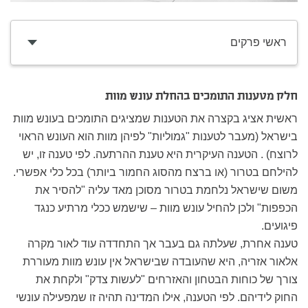
ראשי פרקים
חלק מטענות התומכים בהחלת עונש מוות
ראשית אציג בקצרה את הטענות שמציגים התומכים בעונש מוות
בישראל (מעבר לטענות "גמוליות" לפיהן מוות הוא העונש הראוי
לרוצח) . הטענה העיקרית היא טענת ההרתעה. לפי טענה זו, יש
להילחם בטרור (או ברצח מהסוג החמור ביותר) בכל כלי אפשרי.
משום שישראל נלחמת בטרור מסוכן מאד עליה "להסיר את
הכפפות" ולכן להחיל עונש מוות – שישמש ככלי מרתיע כנגד
פיגועים.
טענה אחרת, שעלתה גם בעבר אך התחדדה עוד לאור מקרה
אלאור אזריה, היא שהעובדה שבישראל אין עונש מוות מעוררת
צורך של כוחות הבטחון והאזרחים "לעשות צדק" ולקחת את
החוק לידיהם. לפי הטענה, אילו המדינה תהיה זו שמפעילה עונשי