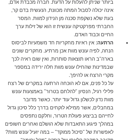
ביותר שניתן להעלות על הדעת. חברה מכבדת אדם,
אינה יכולה לסבול המתה מכוונת, הנעשית בדם קר,
בעת שלא נשקפת סכנה מן הנידון למוות. המסר
החברתי מפרקטיקה עונשית זו הוא של זילות ערך
החיים וכבוד האדם.
הרתעה:
אין ראיות מחקריות חד משמעיות לביסוס
הנחה, לפיה עונש מוות אכן מרתיע. מחקרים שונים
בארה"ב הראו תוצאות סותרות, ואין שום ראיה לכך
שבמדינות שהחילו עונש מוות חלה ירידה במספר
מקרי הרצח או להיפך.
על כל פנים, אם לא הוכחה הרתעה במקרים של רצח
פלילי רגיל, הנסיון "להלחם בטרור" באמצעות עונש
מוות נדון לכשלון גדול עוד יותר. כאשר מדובר
במחבלים, אשר ממילא לוקחים בדרך כלל סיכון גדול
לחייהם בביצוע פעולת הטרור, וחלקם נתפסים
במהלך פיגוע התאבדות שלא הושלם ואחרים חשופים
לאפשרות של "סיכול ממוקד" – במה יועיל עונש מוות?