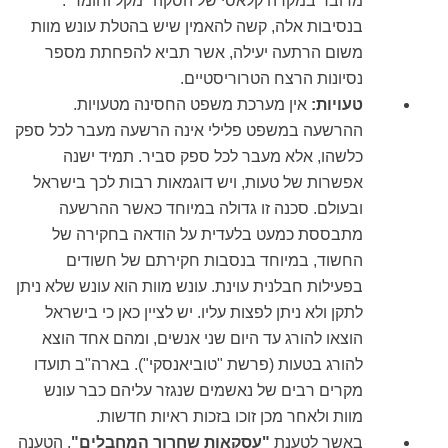
מדובר במקרה קלאסי של הסקה "מקל וחומר".
בנסיבות אלה, קשה להאמין שיש בהטלת עונש מוות
משום הרתעה יעילה, אשר תביא להפחתת מספר
נסיונות הרצח הטרוריסטיים.
טעויות:
אין מערכת משפט החסינה מטעויות.
ההרשעה במשפט פלילי אינה הרשעה מעבר לכל ספק
כלשהו, אלא מעבר לכל ספק סביר. תמיד ישנה
אפשרות של טעות, ויש דוגמאות רבות לכך בישראל
ובעולם. סכנה זו גדולה במיוחד כאשר ההרשעה
מתבססת כמעט בלעדית על הודאה בחקירה של
החשוד, במיוחד בנסבות חקירתם של חשודים
בפעילות חבלנית עוינת. עונש מוות הוא עונש שלא ניתן
לתקן ולא ניתן לפצות עליו. יש לציין כאן כי בישראל
הוצאו להורג עד היום שני אנשים, ומהם אחד הוצא
להורג בטעות (פרשת "טוביאנסקי"). בארה"ב תועדו
מקרים רבים של נאשמים שנגזר עליהם כבר עונש
מוות ולאחר מכן זוכו בזכות ראיות חדשות.
באשר לטענת
"עסקאות שחרור המחבלים"
. הטענה