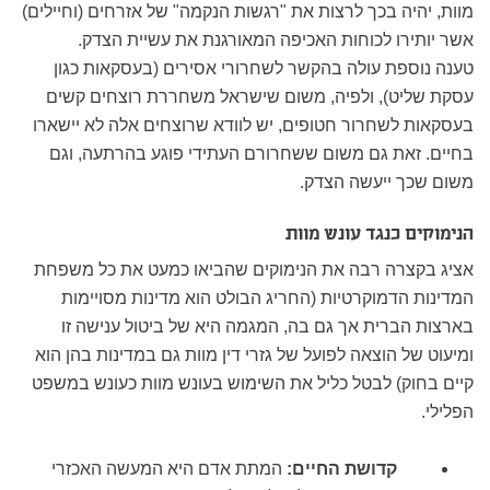
מוות, יהיה בכך לרצות את "רגשות הנקמה" של אזרחים (וחיילים)
אשר יותירו לכוחות האכיפה המאורגנת את עשיית הצדק.
טענה נוספת עולה בהקשר לשחרורי אסירים (בעסקאות כגון
עסקת שליט), ולפיה, משום שישראל משחררת רוצחים קשים
בעסקאות לשחרור חטופים, יש לוודא שרוצחים אלה לא יישארו
בחיים. זאת גם משום ששחרורם העתידי פוגע בהרתעה, וגם
משום שכך ייעשה הצדק.
הנימוקים כנגד עונש מוות
אציג בקצרה רבה את הנימוקים שהביאו כמעט את כל משפחת
המדינות הדמוקרטיות (החריג הבולט הוא מדינות מסויימות
בארצות הברית אך גם בה, המגמה היא של ביטול ענישה זו
ומיעוט של הוצאה לפועל של גזרי דין מוות גם במדינות בהן הוא
קיים בחוק) לבטל כליל את השימוש בעונש מוות כעונש במשפט
הפלילי.
קדושת החיים:
המתת אדם היא המעשה האכזרי