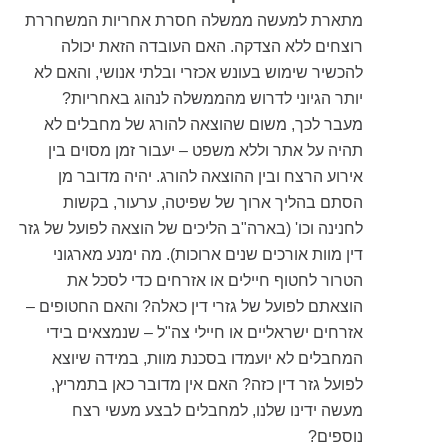
מתארת למעשה ממשלה חסרת אחריות המשחררת
רוצחים ללא הצדקה. האם העובדה הזאת יכולה
להכשיר שימוש בעונש אכזרי ובלתי אנושי, והאם לא
יותר הגיוני לדרוש מהממשלה לנהוג באחריות?
מעבר לכך, משום שהוצאה להורג של מחבלים לא
תהיה על אתר וללא משפט – יעבור זמן מסוים בין
אירוע הרצח ובין ההוצאה להורג. יהיה מדובר מן
הסתם בהליך ארוך של שפיטה, ערעור, בקשות
לחנינה וכו' (בארה"ב הליכים של הוצאה לפועל של גזר
דין מוות אורכים שנים ארוכות). מה ימנע מארגוני
הטרור לחטוף חיילים או אזרחים כדי לסכל את
הוצאתם לפועל של גזרי דין כאלה? והאם החטופים –
אזרחים ישראליים או חיילי צה"ל – שנמצאים בידי
המחבלים לא יועמדו בסכנת מוות, במידה שיוצא
לפועל גזר דין כזה? האם אין מדובר כאן בתמריץ,
מעשה ידינו שלנו, למחבלים לבצע מעשי רצח
נוספים?