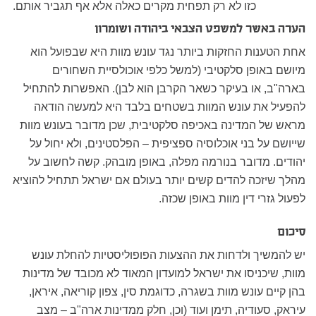
כזו לא רק תפחית מקרים כאלה אלא אף תגביר אותם.
הערה באשר למשפט הצבאי ביהודה ושומרון
אחת הטענות החזקות ביותר נגד עונש מוות היא שבפועל הוא
מיושם באופן סלקטיבי (למשל כלפי אוכולסיית השחורים
בארה"ב, או בעיקר כשאר הקרבן הוא לבן). האפשרות להתחיל
להפעיל את עונש המוות בשטחים בלבד היא למעשה הודאה
מראש של המדינה באכיפה סלקטיבית, שכן מדובר בעונש מוות
שייושם על בני אוכלוסיה ספציפית – הפלסטינים, ולא יחול על
יהודים. מדובר בנורמה מפלה, באופן מובהק. קשה לחשוב על
מהלך שיזכה להדים קשים יותר בעולם אם ישראל תתחיל להוציא
לפעול גזרי דין מוות באופן שכזה.
סיכום
יש להמשיך ולדחות את ההצעות הפופוליסטיות להחלת עונש
מוות, שיכניסו את ישראל למועדון המאוד לא מכובד של מדינות
בהן קיים עונש מוות בשגרה, כדוגמת סין, צפון קוריאה, איראן,
עיראק, סעודיה, תימן ועוד (וכן, חלק ממדינות ארה"ב – מצב