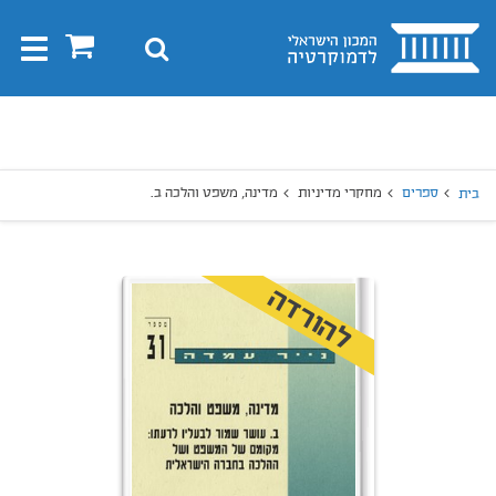
בית
0
חיפוש
Toggle
gation
יפוש
חיפוש
ספרים
מחקרי מדיניות
מדינה, משפט והלכה ב.
בית
להורדה