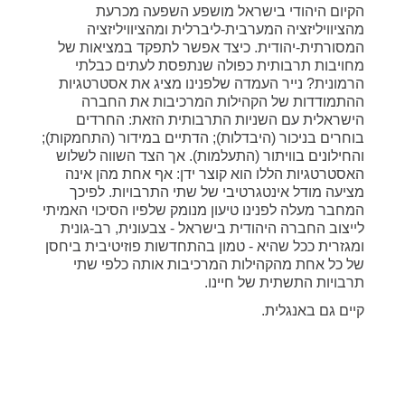
הקיום היהודי בישראל מושפע השפעה מכרעת
מהציוויליזציה המערבית-ליברלית ומהציוויליזציה
המסורתית-יהודית. כיצד אפשר לתפקד במציאות של
מחויבות תרבותית כפולה שנתפסת לעתים כבלתי
הרמונית? נייר העמדה שלפנינו מציג את אסטרטגיות
ההתמודדות של הקהילות המרכיבות את החברה
הישראלית עם השניות התרבותית הזאת: החרדים
בוחרים בניכור (היבדלות); הדתיים במידור (התחמקות);
והחילונים בוויתור (התעלמות). אך הצד השווה לשלוש
האסטרטגיות הללו הוא קוצר ידן: אף אחת מהן אינה
מציעה מודל אינטגרטיבי של שתי התרבויות. לפיכך
המחבר מעלה לפנינו טיעון מנומק שלפיו הסיכוי האמיתי
לייצוב החברה היהודית בישראל - צבעונית, רב-גונית
ומגזרית ככל שהיא - טמון בהתחדשות פוזיטיבית ביחסן
של כל אחת מהקהילות המרכיבות אותה כלפי שתי
תרבויות התשתית של חיינו.
קיים גם באנגלית.