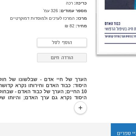
כריכה:
רכה
מספר עמודים:
326
עמ’
מרכז:
המרכז לערכים ולמוסדות דמוקרטיים
מחיר:
82 ₪
הוסף לסל
הורדה חינם
הערך של חיי אדם - שבלשונו של חוק
היסוד: כבוד האדם וחירותו נקרא קדושת
10 החיים; הערך של כבוד האדם - שבחוק
היסוד נקרא גם ערך האדם; והיותו של
האדם בן חורין - הם התשתית לזכויות
read
היסוד של האדם בישראל. שלושה אלה -
more
החיים, הכבוד האנושי והחירות - מרכיבים
יחד את פסגת הערכים של המשפט
הישראלי. לא למותר לציין כי ערך האדם
י ספרים
הוא הערך הפותח שלישיה זו, וכי מקובלת