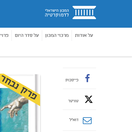
בית
על אודות
מרכזי המכון
על סדר היום
פרוי
ספרים
ספרי עיון
כבוד האדם: זכות חיה בטיפול 
בית
פרק נבחר
פייסבוק
טוויטר
דוא”ל