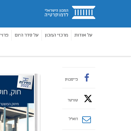
בית
על אודות
מרכזי המכון
על סדר היום
פרוי
ספרים
הבחירות בישראל
חוק, חוקה וממשל: יצי
בית
פייסבוק
טוויטר
דוא”ל