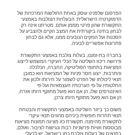
הפרסום שלפנינו עוסק באחת החולשות המרכזיות של
הדמוקרטיה הישראלית: הבעלויות הצולבות באמצעי
התקשורת שהון פרטי מממן אותם. מטרתנו אינה רק
לבחון בחינה ביקורתית את המצב הקיים ולהצביע על
הסכנות ועל הנזקים הנובעים ממנו, אלא גם לבחון
פתרונות אפשריים לבעיה.
בחברה בת-זמננו, בעלות צולבת באמצעי התקשורת
פירושה ריכוז השליטה על הכלי העיקרי המשמש לייצוג
המציאות בתחומי הפוליטיקה, החברה, הכלכלה
והתרבות. ייצוג חסר פניות של המציאות הוא כמובן
תנאי ליכולתו של הפרט לשמור על חירותו ולכוון את
החלטותיו על-פי הערכותיו העצמאיות ועל-פי
האינטרסים שלו, הן אם הוא פועל מתוקף היותו אזרח,
הן אם הוא פועל מתוקף היותו צרכן.
משום כך ביזור השליטה באמצעי התקשורת והבטחת
תנאי תחרות חופשית ביניהם מהווים תנאי עיקרי
לתקשורת מהימנה. תקשורת כזו מציגה תמונות מציאות
מבוססות וזוויות פרשניות רבות ונגישות לציבור. ואולם,
בתנאים של בעלות צולבת כמו בישראל, יש לבעלי