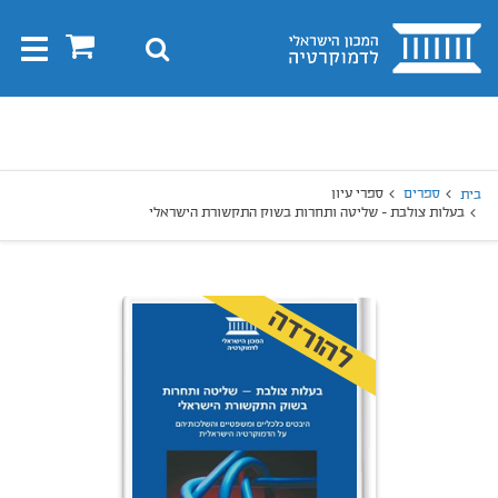
בית
0
חיפוש
Toggle
gation
יפוש
חיפוש
ספרים
ספרי עיון
בית
בעלות צולבת - שליטה ותחרות בשוק התקשורת הישראלי
להורדה