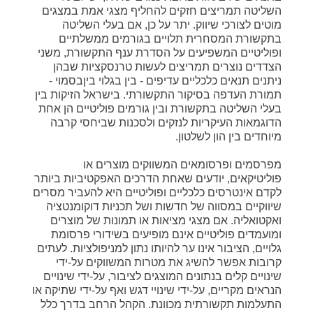
השליטה תמריצים חזקים להחליף מצגי אמת במצגים
מוטים לצורכי שיווק. יתר על כן, אם בעלי השליטה
בתקשורת המסחרית תלויים בגורמים ממשלתיים
ופוליטיים המשפיעים על הסדרת ענף התקשורת, משני
הצדדים נוצרים תמריצים לעשות טרנסקציות שבהן
ניתנים תנאים כלכליים עדיפים - בין בגלוי ביןבסמוי -
תמורת העדפה בסיקור התקשורתי. בישראל הזיקות בין
בעלי השליטה בתקשורת ובין גורמים פוליטיים הן אחת
הדוגמאות העיקריות לנזקים ולסכנות שביחסי קרבה
מיוחדים בין הון לשלטון.
מפרסמים ופרסומאים המשווקים מוצרים או
פוליטיקאים, יודעים שאחת הדרכים האפקטיביות ביותר
לקדם אינטרסים כלכליים ופוליטיים היא להעביר מסרים
שיווקיים במסווה של חדשות ושל תכניות דוקומנטציה
ואקטואליה. אם מצגי מציאות או תמונות של מוצרים
ומועמדים פוליטיים אינם מופיעים בשידורי פרסומת
גלויים, הציבור אינו ער להיותו נתון למניפולציות. לעתים
קרובות אפשר להשיג את מטרות המשווקים על-ידי
שינויים קלים בנתונים המוצגים לציבור, על-ידי שינויים
הנראים מקריים, על-ידי שינויי דגש ואף על-ידי שתיקה או
התעלמות תקשורתית מכוונת. הקהל הרחב בדרך כלל