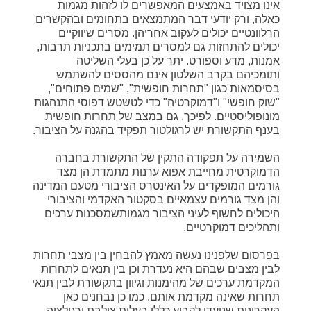
אינו מצויד באמצעים המאפשרים לו לזהות מגמות
כאלה, ורק יודעי דבר המתמצאים בתחומים ובהקשרים
הרלוונטיים יכולים לעקוב אחריהן. מסרים שיווקיים
יכולים להתחזות גם למסרים תמימים בתכניות תרבות,
אמנות, מדע וספורט. יתר על כן בעלי השליטה
ותומכיהם בקרב השלטון אינם מהססים להשתמש
בסיסמאות כגון "תחרות חופשית", "שמים פתוחים",
"שוק חופשי" ו"דמוקרטיה" כדי לטשטש דפוסי התנהגות
מונופוליסטיים. לפיכך, גם במצב של תחרות חופשית
בענף התקשורת יש לרגולטור תפקיד בהגנה על הציבור.
השמירה על תפקודה התקין של התקשורת בחברה
הדמוקרטית מחייבת אפוא ערנות מתמדת הן מצד
גורמים המופקדים על האינטרס הציבורי מטעם המדינה
והן מצד גורמים עצמאיים בסקטור האקדמי והציבורי
היכולים לחשוף לעיני הציבור מגמותשמסכנות ערכים
ותהליכים דמוקרטיים.
בפרסום שלפנינו נעשה מאמץ להבחין בין מצבי תחרות
לבין מצבים שבהם היא נעדרת וכן בין תנאים לתחרות
המקדמת ערכים של מהימנות וגיוון בתקשורת לבין תנאי
תחרות שאינה מקדמת אותם. כמו כן נבחנים כאן
העקרונות שנועדו לקבוע כללי בעלות צולבת ורגולציה