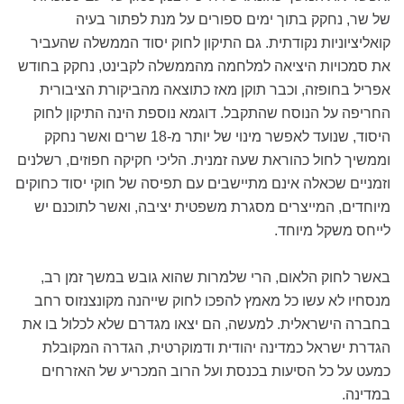
של שר, נחקק בתוך ימים ספורים על מנת לפתור בעיה
קואליציוניות נקודתית. גם התיקון לחוק יסוד הממשלה שהעביר
את סמכויות היציאה למלחמה מהממשלה לקבינט, נחקק בחודש
אפריל בחופזה, וכבר תוקן מאז כתוצאה מהביקורת הציבורית
החריפה על הנוסח שהתקבל. דוגמא נוספת הינה התיקון לחוק
היסוד, שנועד לאפשר מינוי של יותר מ-18 שרים ואשר נחקק
וממשיך לחול כהוראת שעה זמנית. הליכי חקיקה חפוזים, רשלנים
וזמניים שכאלה אינם מתיישבים עם תפיסה של חוקי יסוד כחוקים
מיוחדים, המייצרים מסגרת משפטית יציבה, ואשר לתוכנם יש
לייחס משקל מיוחד.
באשר לחוק הלאום, הרי שלמרות שהוא גובש במשך זמן רב,
מנסחיו לא עשו כל מאמץ להפכו לחוק שייהנה מקונצנזוס רחב
בחברה הישראלית. למעשה, הם יצאו מגדרם שלא לכלול בו את
הגדרת ישראל כמדינה יהודית ודמוקרטית, הגדרה המקובלת
כמעט על כל הסיעות בכנסת ועל הרוב המכריע של האזרחים
במדינה.