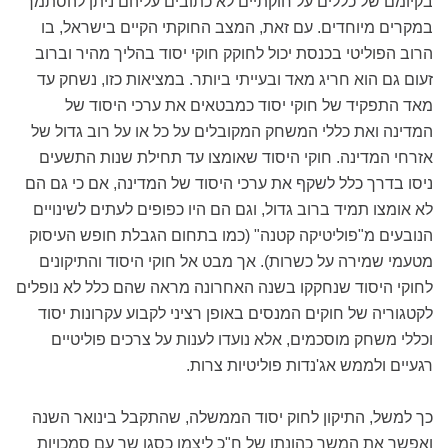
בקיומם של כללים על חוקתיים לא כתובים עליהם ניתן להסתמך
במקרים מיוחדים. עם זאת, המצב החוקתי הקיים בישראל, בו
הרוב הפוליטי בכנסת יכול לחוקק חוקי יסוד בהליך מהיר וברוב
זעום גם הוא חריג מאד ובעייתי ביותר. במציאות כזו, נשחק עד
מאד התפקיד של חוקי יסוד כמבטאים את ערכי היסוד של
המדינה ואת כללי המשחק המקובלים על כל או על רוב גדול של
אזרחי המדינה. חוקי היסוד שאומצו עד תחילת שנות התשעים
ניסו בדרך כלל לשקף את ערכי היסוד של המדינה, אם כי גם הם
לא אומצו תמיד ברוב גדול, וגם הם היו כפופים לעתים לשינויים
הנובעים מ"פוליטיקה קטנה" (כמו בתחום הגבלת חופש העיסוק
מטעמי שמירה על כשרות). אך מבט אל חוקי היסוד והתיקונים
לחוקי היסוד שנחקקו בשנה האחרונה מראה שהם כלל לא נופלים
לקטגוריה של חוקים המנסים באופן רציני לקבוע עקרונות יסוד
וכללי משחק מוסכמים, אלא נועדו לענות על צרכים פוליטיים
רגעיים ולממש אג'נדות פוליטיות צרות.
כך למשל, התיקון לחוק יסוד הממשלה, שהתקבל בינואר השנה
ואפשר את המשך כהונתו של ח"כ ליצמן כסגן שר עם סמכויות