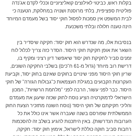
בקלות ראש, כביטוי לאילוצים קואליציוניים וככלי לקדם אג'נדה
פוליטית ספציפית, בלתי מרוסנת ושנויה במחלוקת, הטענה כי
לבית המשפט אין סמכות לפסול חוקי יסוד בשל מעמדם המיוחד
הינה טענה חלולה ובלתי משכנעת.
בנסיבות אלו, מה שנדרש הוא חוק יסוד: חקיקה שיסדיר בין
השאר את אופן חקיקת חוקי היסוד. הסדר כזה צריך לכלול לוח
זמנים סביר לחקיקת חוק יסוד שיאפשר דיון רציני ומקיף בו,
דרישת רוב מיוחד (גדול מ-61 ח"כים) בשלבי החקיקה השונים,
שריון חוקי היסוד מפני שינויים בחוקים שאינם בחוק יסוד, וקביעת
העקרונות הקבועים במגילת העצמאות כ"גבולות הגזרה" של חוקי
היסוד. כבר לפני עשור, הרבה לפני "מלחמת הרשויות", המכון
הישראלי לדמוקרטיה הציע נוסח לחוק שכזה שיעגן את מעמדם
והליכי חקיקתם של חוקי היסוד (נוסח השונה מתזכיר הצעת החוק
הממשלתית שפורסם בשנה שעברה אשר אינו כולל את כל
הערובות הנדרשות). באין היתכנות להגיע בשלב זה להסכמות
רחבות סביב חוקה כוללת לישראל, אימוץ חוק יסוד: חקיקה,