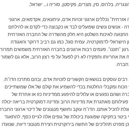
נגריה, בלרוס, סין, מצרים, פקיסטן, סוריה ו... ישראל.
רחית" נכללים ארגוני זכויות אדם, עיתונאים, אקדמאים, ארגוני
רה - אנשים ונשים שפועלים לבד או כקבוצה כדי לקדם או להילחם
 התנועה לאיכות השלטון היא חלק מהשדרה של החברה האזרחית
 הישראלי לדמוקרטיה. עמית סגל, כמו גם רביב דרוקר והאגודה
ארגון "חוננו". פעמים רבות ארגונים בחברה האזרחית משמשים תמרור
את אחריותו ותפקידו לא רק לפעול על פי רצון הרוב, אלא גם לשמור
בחברה.
רבים עוסקים בנושאים הקשורים לזכויות אדם, ובהם מתרכז הדו"ח.
י הכוח ומקבלי החלטות בכדי להשמיע את קולם של אלו שמשתייכים
ה ושהם נפגעים או עלולים להיפגע ממדיניות כזו או אחרת של
 פעילותם מאתגרת את מדיניות הרוב ומדינה דמוקרטית בריאה יכולה
גלת להכיל אותם. הדו"ח עוקב וחושף מנגנונים של דיכוי ארגוני החברה
ביטוי בחקיקה שפוגעת ביכולת של גופים אלה לגייס כסף, להתאגד
ן מפרט תהליכים של התשה בירוקרטית ויצירת מנגנוני דיווח, שנועדו