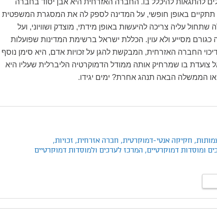
כולים להתגאות להיכלל בו. החברה האזרחית היא אבן יסוד בחברה
 תתקיים באופן חופשי, על המדינה לספק לה את המסגרת המשפטית
שתחול עליה צריכה להיעשות באופן מידתי, מוצדק ושוויוני, ועל
כגורם מסייע ולא עוין. הכללת ישראל ברשימת המדינות שפועלות
לדיכוי החברה האזרחית, המבקשת להגן על זכויות אדם, היא סימן נוסף
ל צועדת בו שמרחיק אותה ממודל הדמוקרטיה הליברלית שעליו היא
ו הממשלה הבאה תנהג אחרת? ימים יגידו.
מותות,
חקיקה אנטי-דמוקרטית,
חברה אזרחית,
זכויות,
ים ומוסדות דמוקרטיים,
המרכז לערכים ולמוסדות דמוקרטיים