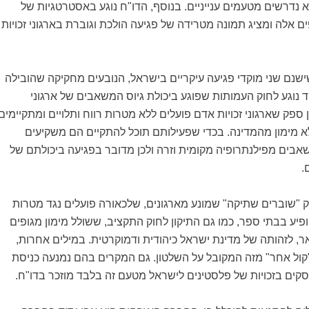
א נדרשים מטעמים ענייניים. בנוסף, הדו"ח נוגע באסטרטגיות של
ים אלה ומציג תמונה מטרידה של פגיעה הולכת וגוברת בארגוני זכויות
ישנם שני מוקדי פגיעה עיקריים בישראל, הנובעים מחקיקה שהובילה
נוגע לחוק העמותות שפוגע ביכולת גיוס המשאבים של ארגוני
ספק שארגוני זכויות אדם פועלים ללא מטרות רווח ותלויים ומתקיימים
א מימון מהמדינה. בכדי שפעילותם תוכל להתקיים הם משקיעים
אבים מפילנתרופיה מקומית וזרה ולכן מדובר בפגיעה ביכולתם של
.
ק "שוברים שתיקה" שמונע מארגונים, שלכאורה פועלים נגד מטרות
פיע בבתי ספר, כמו גם התיקון לחוק התקציב, ששולל מימון מגופים
, לזהותה של מדינת ישראל כיהודית ודמוקרטית. במילים אחרות,
קול אחר" מזה המקובל על השלטון. גם המקרים בהם נמנעה כניסת
וסקים בזכויות של פלסטינים לישראל מטעם זה בלבד מוזכר בדו"ח.