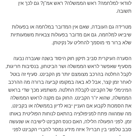
לוודאי למלחמה? ראש הממשלה? ראש אמ"ן? גם לכך אין
תשובה.
מטרידה גם העובדה, שאם אין המדובר במלחמה או בפעולות
שיביאו למלחמה, גם אם מדובר בפעולות צבאיות משמעותיות
שלא ברור מי מוסמך להחליט על נקיטתן.
הסערה העיקרית סביב תיקון חוק היסוד בשנה שעברה נבעה
מסעיף שאפשר לראש הממשלה ושר הביטחון, בנסיבות חריגות,
לקבל החלטה בהרכב מצומצם יותר מן הקבינט. סעיף זה בוטל
לאחר זמן קצר, אבל לא באה במקומו קביעה ברורה מה ההרכב
המינימלי של הקבינט לקבלת החלטה. משתמע מכך שדי בראש
הממשלה, שהוא יו"ר הקבינט. החוק גם מקנה לראש הממשלה
את הסמכות לקבוע אם העניין יבוא לדיון בממשלה או בקבינט,
מה שמהווה פתח למניפולציה בהתאם לנוחות הפוליטית באותו
זמן. לפני הפעולה הלילה, האם כונס הקבינט לישיבה או שנעשה
סבב טלפוני בין חבריו? איזה מידע נמסר לחברי הקבינט לפני