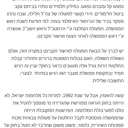
נפצעו קל ומבנים נפגעו. כמיליון תלמידים נותרו בביתם עקב
ביטול הלימודים. הירי נקשר לפעולה של צה"ל הלילה, שבה נהרג
מפקד בכיר של הג'יהאד האיסלמי בעזה. לפי הודעת לשכת ראש
הממשלה, הפעולה הומלצה ע"י הרמטכ"ל וראש השב"כ ואושרה
ע"י ראש הממשלה לאחר הצגה ואישור הקבינט.
יש לברך על הבאת הפעולה לאישור הקבינט במקרה הזה, אולם
נשאלת השאלה, האם גבולות הסמכות ברורים ותהליכי קבלת
החלטות הרות גורל אלה מעוגנים כראוי בחוק? עניין זה רגיש
תמיד ובתקופת ממשלת מעבר הוא רגיש במיוחד. לצערי,
התשובה שלילית.
קשה להאמין, אבל עד שנת 1992, למרות כל מלחמות ישראל, לא
הייתה בחוק הוראה מפורשת שהגדירה מי מוסמך להטיל את
כולנו למערבולת המלחמה. הפרשנות המקובלת הייתה
שהממשלה מוסמכת לקבל החלטות על פעולות צבאיות מכוח
סמכותה השיורית, כלומר, פשוט משום שהדבר לא הוטל בחוק על