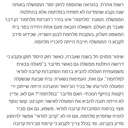
רשות אחרת. בהוראה שהוספה לחוק יסוד: הממשלה באותה
שנה נקבע שהמדינה לא תפתח במלחמה אלא בהחלטת
הממשלה. המונח "מלחמה" אינו בהיר ו"הכרזות מלחמה" הן דבר
שעבר מן העולם. השאלה הובאה פעם אחת ויחידה בפני בית
המשפט העליון, בעקבות מלחמת לבנון השנייה, שכידוע סירב
לקבוע כי הממשלה חייבת הייתה להכריז מלחמה.
שיפור מסוים חל בשנה שעברה, כאשר חוק היסוד תוקן ונקבע כי
דרושה החלטת ממשלה גם כאשר מדובר ב"פעולה צבאית
משמעותית העלולה להביא ברמת הסתברות קרובה לוודאי
למלחמה". עם זאת, העמימות נשארה: נניח שבעת שנשקלה
הפעולה להריגתו של בכיר הג'יהאד ההערכה הייתה שייתכן ירי
רקטות בהיקף הנוכחי- האם מדובר "במלחמה"? אם לאו, עדיין
לא הייתה חובה להביא את הפעולה לאישור הקבינט. קושי נוסף
מצוי בניסוח הסתברות קרובה לוודאי. משמע, גם אם סביר
להניח שתפרוץ מלחמה, אם זה לא "קרוב לוודאי" אפשר להימנע
מדיון בקבינט. ומי בכלל צריך לקבוע כי קיימת סבירות קרובה