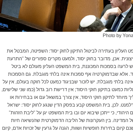
Photo by Yona
ט העליון בעתירה לביטול התיקון לחוק יסוד: השפיטה, המבטל את
צונית. אכן, מדובר בחוק יסוד, ולמעט מקרים ספורים של "התרעת
ש לרעה בסמכות המכוננת, בית המשפט העליון מעולם לא ביטל
וד. אלא שבדמוקרטיה אף סמכות אינה בלתי מוגבלת. גם הסמכות
נה בלתי מוגבלת. יש לזכור שבניגוד כמעט לכל חוקה בעולם, אין על
ת כמעט בתיקון חוקי היסוד; אין דרישת רוב גדול (כמו שני שלישים,
ך מיוחד לתיקון חוקי היסוד, אין צורך במשאל עם או בבחירות או
מנט. לכן, בית המשפט קבע בפסק הדין שנגע לחוק יסוד: ישראל
יהודי, כי ייתכן שיבוא יום ובו בית המשפט יגן על "ליבת הזהות"
ל המדינה. בין העקרונות של הליבה הדמוקרטית שהנשיאה חיות
ם קיום בחירות חופשיות ושוות, הגנה על גרעין של זכויות אדם, קיום