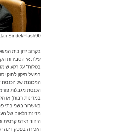
tan Sindel/Flash90
בקרוב ידון בית המשפ
עילת אי הסבירות הקי
בטלות" על רקע שימו
בפועל תיקון לחוק יס
המכוננת של הכנסת אי
הכנסת מגבלות פורמליו
במדינות רבות) או הלי
באשרור בשני בתי פרל
מדינת הלאום של העם ה
היהודית-דמוקרטית ש
הזכירה בפסק דינה ישנ