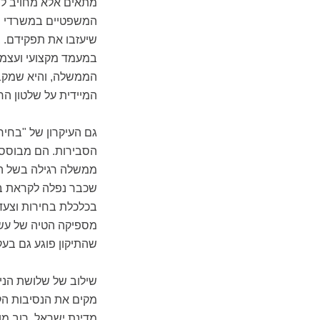
מתאים אלא מחויב למ
המשפטיים במשרדי המ
שיעזבו את תפקידם. ב
במעמד מקצועי ועצמא
הממשלה, והיא שמקבל
המיידית על שלטון הח
גם העיקרון של "בחיר
הסבירות. הם מבוסס
ממשלה רגילה בשל הגי
שכבר נפלה לקראת בח
בכלכלת בחירות וצעד
מספיקה הטיה של עשר
שהתיקון פוגע גם בעק
שילוב של שלושת הנימ
מקים את הנסיבות הק
מדינת ישראל. רוב מו