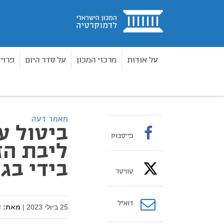
בית
על אודות
מרכזי המכון
על סדר היום
פרוי
מאמרים
ביטול עילת הסבירות רמס את ליבת הזהות 
בית
מאמר דעה
ביטול ע
פייסבוק
ליבת הז
בידי בג
טוויטר
דוא”ל
25 ביולי 2023
|
מאת:
ד