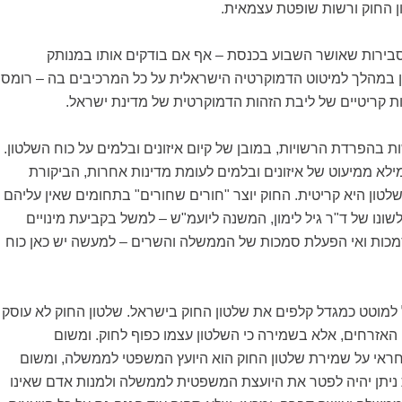
ן החוק ורשות שופטת עצמאית.
סבירות שאושר השבוע בכנסת – אף אם בודקים אותו במנותק
במהלך למיטוט הדמוקרטיה הישראלית על כל המרכיבים בה – רומס
ת קריטיים של ליבת הזהות הדמוקרטית של מדינת ישראל.
ת בהפרדת הרשויות, במובן של קיום איזונים ובלמים על כוח השלטון.
לא ממיעוט של איזונים ובלמים לעומת מדינות אחרות, הביקורת
טון היא קריטית. החוק יוצר "חורים שחורים" בתחומים שאין עליהם
שונו של ד"ר גיל לימון, המשנה ליועמ"ש – למשל בקביעת מינויים
מכות ואי הפעלת סמכות של הממשלה והשרים – למעשה יש כאן כוח
 למוטט כמגדל קלפים את שלטון החוק בישראל. שלטון החוק לא עוסק
האזרחים, אלא בשמירה כי השלטון עצמו כפוף לחוק. ומשום
אי על שמירת שלטון החוק הוא היועץ המשפטי לממשלה, ומשום
ניתן יהיה לפטר את היועצת המשפטית לממשלה ולמנות אדם שאינו