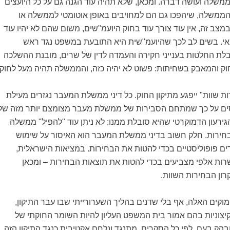
משלה ועושה דברה. ומכאן, שלא תהיה עוד הגנה גם על כל היועצים
משלה, שיהפכו גם הם למחויבים באופן אוטומטי לממשלה או
מצב זה, אין עוד צורך עוד בחוק היועמ"שים, משום שהם לא יהיו עוד
י. בשים לב לכך שהיועמ"שית היא התובעת במשפט נגד ראש
ת החלטות בענייני חקירה והעמדה לדין של שרים, מובנת ההשלכה
וק והמאבק בשחיתות: פשוט לא יהיה כזה, והממשלה תהיה מעל לחוק.
ות שוות" ייפגע מתיקון החוק. כל דיני ממשלת המעבר נגזרים מעילת
ים על כך שמתחם הסבירות של ממשלת מעבר מצומצם יותר מזה של
רעון הדמוקרטי שהיא סובלת ממנו: לא ניתן עוד "להפיל" ממשלה
ירות. חלק חשוב בדיני ממשלת המעבר הוא האיסור על שימוש
ים פופוליסטיים בכדי להטות את הבחירות. במציאות הישראלית,
ות אלפי מצביעים בכדי להטות את תוצאות הבחירות – ומכאן
רון הבחירות השוות.
וקים האלה, אף בלי שדנים בהליך השערורייתי שבו עבר התיקון,
יצוניות בהם אמור בית המשפט העליון להיות השומר החוקתי של
בהק בעם, לפי כל הסקרים, מתנגד ונלחם אקטיבית כנגד התיקון הזה