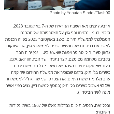
Photo by Yonatan Sindel/Flash90
ארבעה ימים מאז השבת הנוראית של ה-7 באוקטובר 2023,
סיכמו בנימין נתניהו ובני גנץ על הצטרפותה של המחנה
הממלכתי לממשלת חירום. ב-12 באוקטובר 2023 צפויה הכנסת
לאשר את כניסתם של חמישה שרים לממשלה: גנץ, גדי איזנקוט,
גדעון סער, חילי טרופר ויפעת שאשא-ביטון. גנץ יהיה חבר
בקבינט מלחמה מצומצם, לצד נתניהו ושר הביטחון יואב גלנט,
בעוד שאיזנקוט יהיה במעמד של משקיף. כל החמישה יכהנו
כשרים בלי תיק, בדגם שמזכיר את ממשלת החירום שהוקמה
ערב מלחמת ששת הימים. אז הצטרפו שני שרי גח"ל לממשלתו
של לוי אשכול כשרים בלי תיק (בנוסף למשה דיין, נציג רפ"י אשר
מונה לשר הביטחון).
ובכל זאת, הנסיבות כיום נבדלות מאלו של 1967 בשתי נקודות
חשובות: