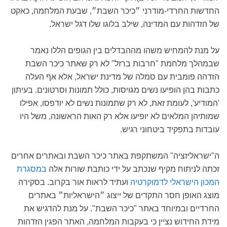
החדשות החרדי-מודרני ״כיכר השבת״, שבעת המלחמה, כאקט
של הזדהות עם המדינה, שילב בלוגו שלו דגל ישראל.
על מנת להמחיש משהו מההבדלים בין הגופים הללו נאמר
שבמהלך מלחמת "חרבות ברזל" לא רק שאתר כיכר השבת
הזדהה פומבית עם סמלה של מדינת ישראל, אלא אף העלה
כתבות בהן הופיעו נשים מגויסות, כולל תמונות וסרטונים. בעיתון
'המודיע', לעומת זאת, לא רק שתמונות נשים לא יודפסו, אפילו
שמותיהן המלאים לא יופיעו אלא רק האות הראשונה, משל היו
עובדות בתפקיד ביטחוני רגיש.
ה"ישראליזציה" המשתקפת באתר כיכר השבת ובאתרים אחרים
זכתה לניתוח מקיף שנכתב על ידי כותבת שורות אלה
במסגרת
המכון הישראלי לדמוקרטיה
ועתיד לראות אור בקרוב. בסקירה
מוצג האופן חסר התקדים של ייצוג ״הישראליות״ באתרים
החרדיים ובמיוחד באתר "כיכר השבת". על מנת להדגיש את
מידת החידוש נציין כי בעקבות המלחמה, האתר הפגין הזדהות