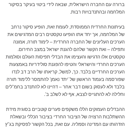
ברורה עם החברה הישראלית, שבאה לידי ביטוי בעיקר בסיקור
המלחמה ובהתנדבויות רבות.
בעיתונות החרדית הממוסדת, לעומת זאת, הופיע סיקור נרחב
של המלחמה, אך יחד אתו הופיעו טקסטים רבים המדגישים את
הערכים העליונים של החברה החרדית – לימוד תורה, אמונה
ותפילה – ואת הקשר שלהם להגנת ישראל במצב החירום.
טקסטים אלו הדגישו והעצימו את הבדלי תפיסות העולם וסולמות
הערכים החרדי והישראלי והטיפו להפגנת סולידריות באמצעות
הערכים החרדיים בלבד. כך, למשל, קריאתו של הרב דב לנדו
שפורסמה בעמוד הראשון של 'יתד נאמן' להתמסר ללימוד תורה
בלבד ולא לעסוק בשום דבר אחר – דהיינו לא להתנדב בחמ"לים
וחלילה לא להתגייס לצבא, אף לא לשלב ב'.
ההבדלים העמוקים הללו משקפים פערים קוטביים בסוגית מידת
ההשתלבות הרצויה של הציבור החרדי בציבור הכללי ובשאלת
הזדהותו עם המדינה וסמליה. עם זאת, בכל הקשור לפסיקת בג"ץ