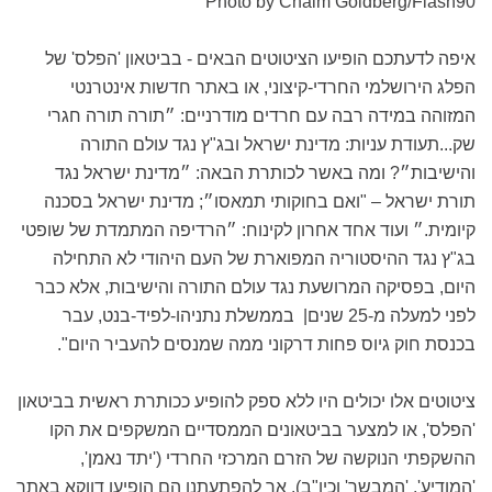
Photo by Chaim Goldberg/Flash90
איפה לדעתכם הופיעו הציטוטים הבאים - בביטאון 'הפלס' של
הפלג הירושלמי החרדי-קיצוני, או באתר חדשות אינטרנטי
המזוהה במידה רבה עם חרדים מודרניים: ״תורה תורה חגרי
שק...תעודת עניות: מדינת ישראל ובג"ץ נגד עולם התורה
והישיבות״? ומה באשר לכותרת הבאה: ״מדינת ישראל נגד
תורת ישראל – "ואם בחוקותי תמאסו״; מדינת ישראל בסכנה
קיומית.״ ועוד אחד אחרון לקינוח: ״הרדיפה המתמדת של שופטי
בג"ץ נגד ההיסטוריה המפוארת של העם היהודי לא התחילה
היום, בפסיקה המרושעת נגד עולם התורה והישיבות, אלא כבר
לפני למעלה מ-25 שנים|
בממשלת נתניהו-לפיד-בנט, עבר
בכנסת חוק גיוס פחות דרקוני ממה שמנסים להעביר היום".
ציטוטים אלו יכולים היו ללא ספק להופיע ככותרת ראשית בביטאון
'הפלס', או למצער בביטאונים הממסדיים המשקפים את הקו
ההשקפתי הנוקשה של הזרם המרכזי החרדי ('יתד נאמן',
'המודיע', 'המבשר' וכיו"ב). אך להפתעתנו הם הופיעו דווקא באתר