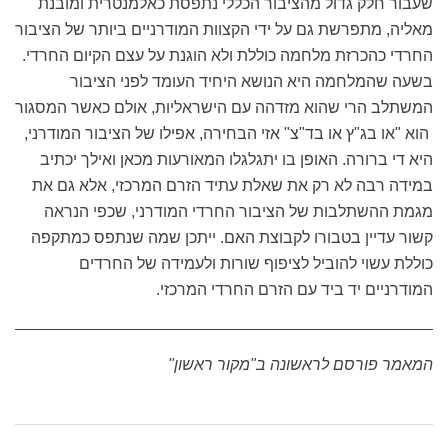
שעבור חלק גדול מהציבור הכללי נתפסת כאלמנטרית ומובנת
מאליה, מתפרשת גם על ידי הקצוות המודרניים ביותר של הציבור
החרדי כהכרזת מלחמה כוללת ולא הוגנת על עצם הקיום החרדי.
בשעה שהמלחמה היא הנושא היחיד העומד לפני הציבור
המשתלב הרי שהוא מזדהה עם הישראליות, אולם כאשר המסגור
הוא "או בג"ץ או בד"צ" אזי הבחירה, אפילו של הציבור המודרני,
היא די ברורה. האופן בו יתגלגלו המאורעות מכאן ואילך יכתיב
במידה רבה לא רק את שאלת עתיד הזרם המרכזי, אלא גם את
מגמת ההשתלבות של הציבור החרדי המודרני, שכפי הנראה
קשור עדיין בטבורו לקבוצת האם. ייתכן שמה שנתפס כמתקפה
כוללת עשוי להוביל לציפוף שורות ולעמידה של החרדים
המודרניים יד ביד עם הזרם החרדי המרכזי.
המאמר פורסם לראשונה ב"מקור ראשון"