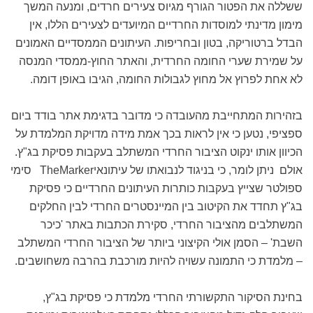
ששללה את הפטור הגורף מגיוס צעירים חרדים, ומנעה המשך
מימון מדינתי למוסדות החרדיים המיועדים לצעירים הללו, אין
הבדל ברטוריקה, בטון ובחריפות. העיתונים הממסדיים האמונים
על שמירת שערי החומה החרדית, והאתר החוץ-ממסדי המנסה
לא אחת לפרוץ אל מחוץ לגבולות החומה, הגיבו באופן דומה.
בזהירות המתחייבת מהעובדה כי מדובר בדגימת אתר בודד ביום
ספציפי, נטען כי אין לראות בכך אמת מידה מדויקת המלמדת על
הכיוון אותו ינקוט הציבור החרדי המשתלב בעקבות פסיקת בג"ץ.
אולם ניתן לומר, כי בניגוד לנבואתו של עיתונאיTheMarker
סימי
ספולטר שצייץ בעקבות כותרות העיתונים החרדיים כי פסיקת
בג"ץ תחדד את הקיטוב בין המיינסטרים החרדי לבין החלקים
המשתלבים מהציבור החרדי, סקירת הכתבות באתר 'כיכר
השבת' – הסמן אולי הקיצוני ביותר של הציבור החרדי המשתלב
– מלמדת כי התמונה עשויה להיות מורכבת בהרבה משחושבים.
בחינת הסיקור התקשורתי החרדי מלמדת כי פסיקת בג"ץ,