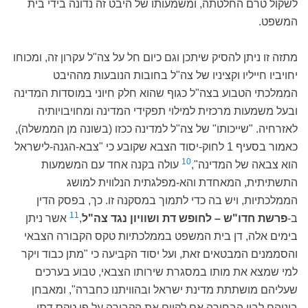
לשקול טרם החלטתה, ומשמעותו של היבט זה נדונה בידי בית
המשפט.
מתזה זו ניתן להסיק שיתכן וגם כיום חל על צה"ל עקרון זה, ומכוחו
יחויביו חייליו וקציניו של צה"ל בחובות הנובעות מההיבט
הממלכתי הטבוע בצה"ל כגוף שהוא חלק חיוני במוסדות המדינה
ובעל משמעות מרכזית למילוי תפקידי המדינה ומחויבויותיה
לאזרחיה. "שייכותו" של צה"ל למדינה ככזו (בשונה מן הממשלה),
כאמור בסעיף 1 לחוק-יסוד הצבא שקובע כי "צבא-הגנה-לישראל
10
הוא צבאה של המדינה",
עולה בקנה אחד עם המשמעות
התשתיתית, המאחדת והא-מפלגתית הנלווית למושג
הממלכתיות, ויש בה כדי לתמוך במסקנה זו. כך, בפסק הדין
11
ב-
פרשת חדו"ש – לחופש דת ושוויון נגד צה"ל
,
אשר ניתן
בימים אלה, דן בית המשפט בממלכתיות טקס הקבורה הצבאי
והסממנים המבטאים זאת, ועל יסוד הקביעה כי "מתן כבוד ויקר
למי שמצא את מותו במסגרת שירותו הצבאי, טבוע בערכים
שעליהם מושתתת מדינת ישראל ובהוויתנו כחברה", ומאבחן
ביניהם לבין הבחירה אם לקיים את הקבורה על פי טקס דתי