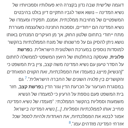
דוגמה שלישית שבה נדון בקצרה היא פעולותיו וסמכויותיו של
נשיא המדינה – נושא אשר לגביו התקיים דיון בולט בהיבטים
המשפטיים של מחויבות ממלכתית. אמנם, תפקידו ומעמדו של
נשיא המדינה הם ייחודיים, וסמכות החנינה כשלעצמה מעוררת
מתח ייחודי בתחום שלטון החוק, אך מן העיקרים המנחים באותו
נושא ניתן להסיק גם על פרשנותו של מונח הממלכתיות בהקשר
למוסדות נוספים במערכת השלטונית הישראלית. ב
פרשת
פלונית
, שעסקה בהחלטתו של היועץ המשפטי לממשלה לחתום
על הסדר טיעון עם נשיא המדינה משה קצב, ציין בית המשפט כי
"[הנשיא] מייצג במעמדו את הממלכתיות, ואת הקווים המאחדים
7
והקושרים בין פלגיה השונים של החברה הישראלית
".
גם
במסגרת הערעור על הכרעת הדין וגזר הדין ב
פרשת קצב
, חזר
בית המשפט פעם נוספת על הרעיון כי למעמדו של הנשיא
משמעות וסמליות בהקשר הממלכתי: "
מעמדו של נשיא המדינה
מחייב אותו לממלכתיות וסמליות. [...] נשיא המדינה בישראל
אמור לבטא את הממלכתיות, את האחדות ולהיות לסמל שכל
8
אזרחי המדינה מזדהים עמו
".