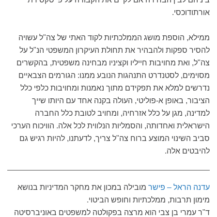
אורתודוכסי.
ממילא, הוספת מושג הממלכתיות לקוד האתי של צה"ל עשויה
להסיר ספקות ולהבהיר את תחולת העיקרון המשפטי הנ"ל על
צה"ל, ואת מחויבות חייליו וקציניו מבחינה משפטית, בהקשרים
מסוימים, לסטנדרט התנהגות הנובע ממנו: הגורמים הצבאיים
נדרשים למלא את תפקידם מתוך נאמנות ומחויבות כלפי כלל
הציבור, באופן א-פוליטי, העולה בקנה אחד עם היותו שייך
למדינה, מגן על כלל אזרחיה, ומחויב לטובת כלל החברה
הישראלית ואחדותה, והסמליות הנלווית לכל אלה. הוויכוח הערכי
סביב השינוי המוצע ברוח צה"ל צריך, לדעתנו, להיות רגיש גם
להיבטים אלה.
עדנה הראל – פישר
מובילה במכון את מחקר המדיניות בנושא
מימון תרבות, ממלכתיות וחופש הביטוי.
ד"ר עמרי בן צבי הוא מרצה בפקולטה למשפטים באוניברסיטה