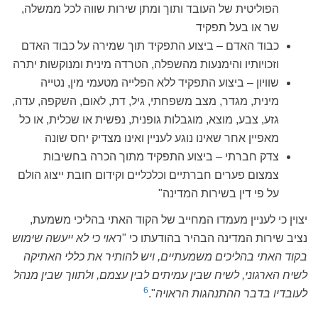
הפוליטית של העובד ותוך ומתן שירות שווה לכל ממשלה,
שר או בעל תפקיד
כבוד האדם – ביצוע התפקיד תוך שמירה על כבוד האדם
וזכויותיו והימנעות מהשפלה, הטרדה מינית ומנוקשות יתרה
שוויון – ביצוע התפקיד ללא הפלייה מטעמי מין, נטייה
מינית, מגדר, מצב משפחתי, גיל, דת, לאום, השקפה, עדה,
גזע, צבע, מוצא, מוגבלות גופנית, נפשית או שכלית, או כל
מאפיין אחר שאינו נוגע לעניין ואינו מצדיק יחס שונה
צדק חברתי – ביצוע התפקיד מתוך הכרה בחשיבות
צמצום פערים חברתיים וכלכליים וקידום חובת ייצוג הולם
על פי דין בשירות המדינה"
יצוין כי לעניין מעמדו המחייב של הקוד האתי בהליכי משמעת,
נציב שירות המדינה הבהיר בהודעתו כי "
ראוי כי לא ייעשה שימוש
בקוד האתי בהליכים משמעתיים, ויש להותיר את כללי האתיקה
לשיח הארגוני,
לשיח שבין עמיתים לבין עצמם, ולתווך שבין מנהל
6
לעובדיו בדבר ההתנהגות הראויה
".