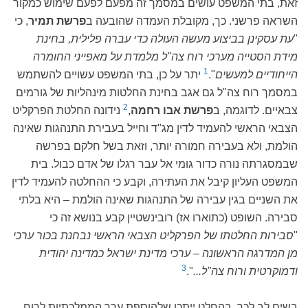
זאת, בתי המשפט עושים במסמך זה מפעם לפעם שימוש כמקור
השראה פרשני. כך, מקובלת העמדה שהובעה ב
פרשת תמיר
, כי
"
עת עסקינן בביצוע מעשה העולה כדי עברה פלילית, בחינת
מידת הסטייה מערכי רוח צה"ל מלמדת על מאפייני החומרה
1
הייחודיים למעשים
".
יתר על כן, בתי המשפט עשויים להשתמש
במסמך רוח צה"ל גם אגב בחינת החלטות מינהליות של גורמים
2
צבאיים. לדוגמה, ב
פרשת אבו רחמה
,
נידונה החלטת הפרקליט
הצבאי הראשי להעמיד לדין מג"ד וחייל בעבירת התנהגות שאינה
הולמת, ולא בעבירה חמורה יותר, וזאת בשל חלקם בפרשה
שבמסגרתה נורה כדור גומי אל עבר רגלו של אדם כבול. בית
המשפט העליון קיבל את העתירה, וקבע כי ההחלטה להעמיד לדין
את השניים בגין עבירה של התנהגות שאינה הולמת – היא בלתי
סבירה. השופט (כתוארו אז) רובינשטיין קבע בנושא זה כי
"
סבירות החלטתו של הפרקליט הצבאי הראשי נבחנת בכור ערכי
מן המדרגה הראשונה – ערכי מדינת ישראל כמדינה יהודית
3
ודמוקרטית ורוח צה"ל...
".
בשים לב לכך, בהחלט ייתכן שלהוספת ערך הממלכתיות לרוח