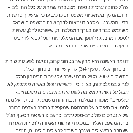
צה"ל כחובה ערכית נוספת ומצטברת שתחול על כלל החיילים –
יהיו בהמשך משמעויות משפטיות, כרכיב ערכי המשליך פרשנית
בדיון המשפטי. מספר דוגמאות לדרך שבה המשפט הישראלי
משתמש כבר היום בערך הממלכתיות, שיפורטו להלן, עשויות
לספק רמז בנוגע לאופן שבו הממלכתיות תוכל לבוא לידי ביטוי
בהקשרים משפטיים שונים הנוגעים לצבא.
דוגמה ראשונה היא מהקשר בטחוני קרוב, ונוגעת לפעילות שירות
הביטחון הכללי. סעיף 4(3) לחוק שירות הביטחון הכללי,
התשס"ב-2002 מטיל חובה ישירה על שירות הביטחון הכללי
לנהוג בממלכתיות, בציינו כי: "
השירות יפעל באורח ממלכתי; לא
תוטל על השירות משימה לשם קידום אינטרסים מפלגתיים-
פוליטיים
". אזכור הממלכתיות בחוק זה משמש, להבנתנו, על מנת
לסמן את האיסור על התנהגות שמקפלת בתוכה העדפה ברורה
של אינטרסים פוליטיים-מפלגתיים. כך גם פירש את הסעיף הנ"ל
בית המשפט העליון: במסגרת
פרשת
האגודה לזכויות האזרח
,
שעסקה בתשאולים שערך השב"כ לפעילים פוליטיים, הזכיר