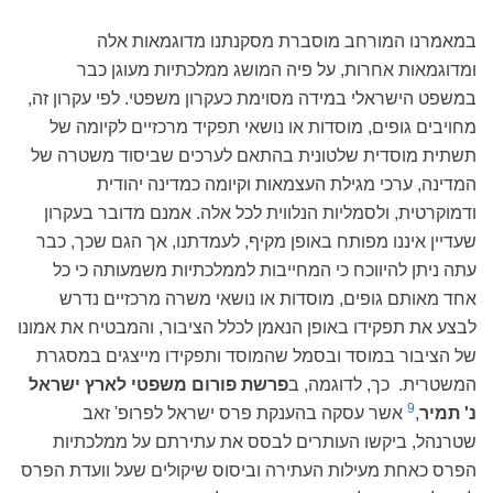
במאמרנו המורחב מוסברת מסקנתנו מדוגמאות אלה
ומדוגמאות אחרות, על פיה המושג ממלכתיות מעוגן כבר
במשפט הישראלי במידה מסוימת כעקרון משפטי. לפי עקרון זה,
מחויבים גופים, מוסדות או נושאי תפקיד מרכזיים לקיומה של
תשתית מוסדית שלטונית בהתאם לערכים שביסוד משטרה של
המדינה, ערכי מגילת העצמאות וקיומה כמדינה יהודית
ודמוקרטית, ולסמליות הנלווית לכל אלה. אמנם מדובר בעקרון
שעדיין איננו מפותח באופן מקיף, לעמדתנו, אך הגם שכך, כבר
עתה ניתן להיווכח כי המחייבות לממלכתיות משמעותה כי כל
אחד מאותם גופים, מוסדות או נושאי משרה מרכזיים נדרש
לבצע את תפקידו באופן הנאמן לכלל הציבור, והמבטיח את אמונו
של הציבור במוסד ובסמל שהמוסד ותפקידו מייצגים במסגרת
המשטרית. כך, לדוגמה, ב
פרשת פורום משפטי לארץ ישראל
9
נ' תמיר
,
אשר עסקה בהענקת פרס ישראל לפרופ' זאב
שטרנהל, ביקשו העותרים לבסס את עתירתם על ממלכתיות
הפרס כאחת מעילות העתירה וביסוס שיקולים שעל וועדת הפרס