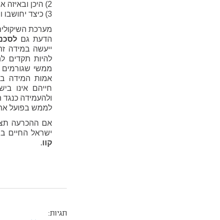
2) היכן ובאיזה אופן יתבצע הליך ההצבעה?
3) כיצד יחושבו וייספרו קולות המצביעים מחו"ל?
מערכת השיקולים
הדעת גם
לסכנ
ייעשה במידה זהי
להיות תקדים לה
ממשי שגורמים ל
אמות המידה בא
חייהם אינו בי
ולהעמידה כנגד הע
לממש בפועל את 
אם ההכרעה תצט
ישראל החיים בח
קוו
.
תגיות: