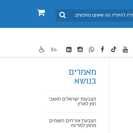
0
חיפוש
LinkedIn
Instagram
WhatsApp
facebook
youtube
twitte
En
TikTok
מאמרים
בנושא
הצבעות ישראלים תושבי
חוץ לארץ
הצבעת אזרחים השוהים
מחוץ למדינה