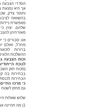
הסדרי הצבעה מי
אך היא נמנעת מל
וחוסר צדק, שכן
בהשוואה לציבור
מאפשרת ניידות 
שלהם. יצוין כ
מאזרחיהן להצבי
אנו סבורים כי 
מחו"ל, ואולם י
ברורות לזכא
ההשלכות הלוגיסט
זכות הצבעה גו
לנוכח הייחודי
(מכוח חוק השבו
בבחירות בה קיו
הבחירות לכנסת
כי מרכז החיים
גם מחוץ לשטח ה
שלוש שאלות היסו
1) מה תהיינה אמות המידה שיכריעו מי יהיה זכאי להצביע גם מחו"ל?