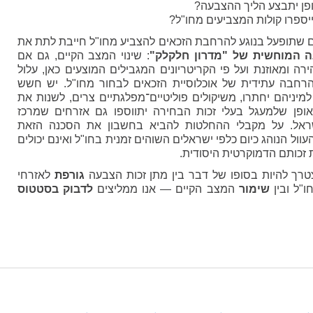
 שתופעל בנוגע להרחבת הזכאים להצביע מחו"ל חייבת לתת את
ה המוחשית של "מדרון חלקלק"
: שינוי המצב הקיים, גם אם
רה ומאוזנת ועל פי הקריטריונים המגבילים המוצעים כאן, עלול
רחבה עתידית של אוכלוסיית הזכאים לבחור מחו"ל. יש חשש
מיניהם יחתרו, משיקולים פוליטיים־מפלגתיים צרים, לשנות את
ופן שלמעגל בעלי זכות הבחירה יתווספו גם אזרחים שמרכז
שראל. על מקבלי ההחלטות להביא בחשבון את הסכנה הזאת
וול הנוהג כיום כלפי ישראלים השוהים זמנית בחו"ל ואינם יכולים
זכותם הדמוקרטית היסודית.
רך להיות בסופו של דבר בין מתן זכות הצבעה
גורפת
לאזרחי
ו"ל ובין
שימור
המצב הקיים — אנו ממליצים
לדבוק בסטטוס