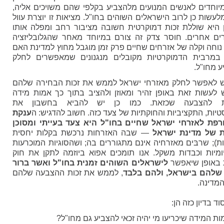
וחדים לאנשים המנועים מלהצביע בקלפי שהם משויכים אליה,
עשות כן לרוב הישראלים השוהים בחו"ל. מציאות זו יוצרת עוול
 היא שוללת זכות דמוקרטית חשובה מציבור רחב ומפלה אותו
ים אחרים. חוסר צדק זה צורם במיוחד מאחר שהגלובליזציה
נוחה וקלה של אזרחים שחיים פרק זמן מוגבל מחוץ למדינת האם
י במרבית הדמוקרטיות מקובלים מנגנונים שמאפשרים לחלק
ע מחו"ל.
יש לאפשר לחלק מאזרחי ישראל לממש את זכות הבחירה שלהם
ש לעשות זאת באופן זהיר ומאוזן ולהציב בתוך כך אמות מידה
ות להצבעה שכזאת. כמו כן יש להביא בחשבון את
יות, התקציביות והחוקתיות של צעד כזה. חשוב להדגיש: ה
ענקת
רפת לאזרחי ישראל שחיים בחו"ל היא צעד בעייתי ומסוכן
ות של מדינת ישראל
— שבה האזרחות נרכשת בקלות יחסית
ת); שרבּים מאזרחיה אינם מתגוררים בה; ושהסוגיות המוכרעות
מיות וכבדות משקל. אנו תומכים אפוא ביוזמה לתקן את חוק
 באופן שיאפשר
לישראלים השוהים זמנית בחו"ל ואשר ברור
 שלהם בישראל, ולהם בלבד
, לממש את זכות ההצבעה שלהם
מדינה.
ד בדיון כזה הן: