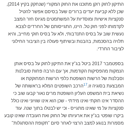
התיקון לחוק רוקן מתוכנו את החוק המקורי (שנחקק בקיץ 2014),
שכן ללא קביעת יעדים ברורים שעל בסיסם אפשר להטיל
סנקציות אישיות ומוסדיות על המשתמטים מגיוס חזר המצב
לקדמותו לפני חוק טל. היינו, התגייסותם של החרדים לצבא
נעשית שוב על בסיס התנדבותי, ולא על בסיס חוקי מחייב, והיא
תלויה בהסכמות, בהבנות ובשיתוף פעולה בין הציבור החילוני
לציבור החרדי.
בספטמבר 2017 ביטל בג"ץ את התיקון לחוק על בסיס אותן
הנמקות מהפסיקות הקודמות, אך עם הרבה פחות סובלנות
וסבלנות של הרשות השופטת כלפי הרשות המחוקקת או
17
המבצעת בסוגיה זו.
הרכב השופטים המלא בראשותה של
נשיאת בית המשפט העליון השופטת מרים נאור קבעו שוב כי
ההסדר אינו חוקתי ואינו מידתי - שכן הוא אינו שוויוני ואינו כולל
סנקציות על מי שאינו מתגייס - וכי יש לבטלו בתוך שנה. עוד
ביקרו שופטי בג"ץ את ארעיותו של החוק ואת העובדה שאינו קובע
מסמרות בנוגע למצב הרצוי לאחר סיום "תקופת ההסתגלות"