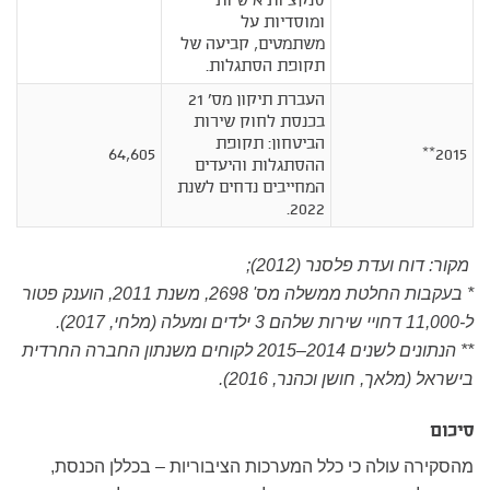
סנקציות אישיות
ומוסדיות על
משתמטים, קביעה של
תקופת הסתגלות.
העברת תיקון מס' 21
בכנסת לחוק שירות
הביטחון: תקופת
64,605
2015**
ההסתגלות והיעדים
המחייבים נדחים לשנת
2022.
מקור: דוח ועדת פלסנר (2012);
* בעקבות החלטת ממשלה מס' 2698, משנת 2011, הוענק פטור
ל-11,000 דחויי שירות שלהם 3 ילדים ומעלה (מלחי, 2017).
** הנתונים לשנים 2014–2015 לקוחים משנתון החברה החרדית
בישראל (מלאך, חושן וכהנר, 2016).
סיכום
מהסקירה עולה כי כלל המערכות הציבוריות – בכללן הכנסת,