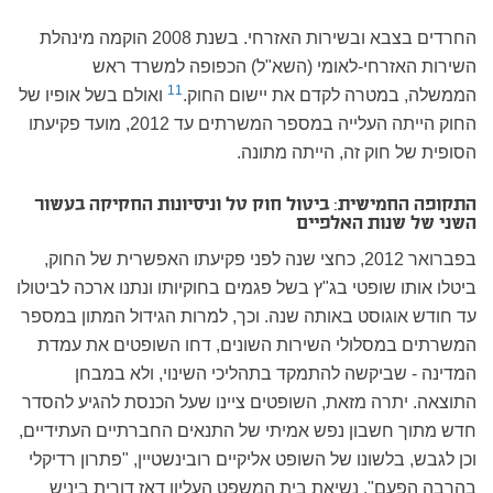
החרדים בצבא ובשירות האזרחי. בשנת 2008 הוקמה מינהלת
השירות האזרחי-לאומי (השא"ל) הכפופה למשרד ראש
11
הממשלה, במטרה לקדם את יישום החוק.
ואולם בשל אופיו של
החוק הייתה העלייה במספר המשרתים עד 2012, מועד פקיעתו
הסופית של חוק זה, הייתה מתונה.
התקופה החמישית: ביטול חוק טל וניסיונות החקיקה בעשור
השני של שנות האלפיים
בפברואר 2012, כחצי שנה לפני פקיעתו האפשרית של החוק,
ביטלו אותו שופטי בג"ץ בשל פגמים בחוקיותו ונתנו ארכה לביטולו
עד חודש אוגוסט באותה שנה. וכך, למרות הגידול המתון במספר
המשרתים במסלולי השירות השונים, דחו השופטים את עמדת
המדינה - שביקשה להתמקד בתהליכי השינוי, ולא במבחן
התוצאה. יתרה מזאת, השופטים ציינו שעל הכנסת להגיע להסדר
חדש מתוך חשבון נפש אמיתי של התנאים החברתיים העתידיים,
וכן לגבש, בלשונו של השופט אליקיים רובינשטיין, "פתרון רדיקלי
בהרבה הפעם". נשיאת בית המשפט העליון דאז דורית ביניש