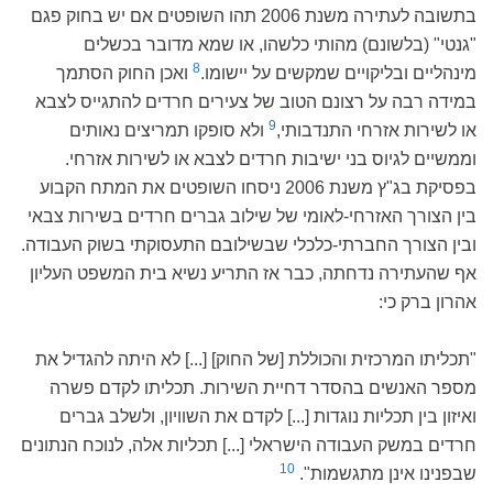
בתשובה לעתירה משנת 2006 תהו השופטים אם יש בחוק פגם
"גנטי" (בלשונם) מהותי כלשהו, או שמא מדובר בכשלים
8
מינהליים ובליקויים שמקשים על יישומו.
ואכן החוק הסתמך
במידה רבה על רצונם הטוב של צעירים חרדים להתגייס לצבא
9
או לשירות אזרחי התנדבותי,
ולא סופקו תמריצים נאותים
וממשיים לגיוס בני ישיבות חרדים לצבא או לשירות אזרחי.
בפסיקת בג"ץ משנת 2006 ניסחו השופטים את המתח הקבוע
בין הצורך האזרחי-לאומי של שילוב גברים חרדים בשירות צבאי
ובין הצורך החברתי-כלכלי שבשילובם התעסוקתי בשוק העבודה.
אף שהעתירה נדחתה, כבר אז התריע נשיא בית המשפט העליון
אהרון ברק כי:
"תכליתו המרכזית והכוללת [של החוק] [...] לא היתה להגדיל את
מספר האנשים בהסדר דחיית השירות. תכליתו לקדם פשרה
ואיזון בין תכליות נוגדות [...] לקדם את השוויון, ולשלב גברים
חרדים במשק העבודה הישראלי [...] תכליות אלה, לנוכח הנתונים
10
שבפנינו אינן מתגשמות".