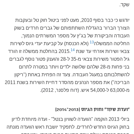
שקד.
יודגש כי כבר בסוף 2010, מעט לפני ביטול חוק טל ובעקבות
הצורך הברור בהגדלת השתתפותם של גברים חרדים בשוק
העבודה והביקורת של בג"ץ על מספר המשרתים הנמוך,
13
החליטה הממשלה
(ולא הכנסת) על קביעת יעדי גיוס לשירות
14
צבאי ושירות אזרחי עד שנת 2015.
בהחלטת ממשלה זו הורד
גיל הפטור משירות צבאי מ-35 ל-28 והוענק פטור נוסף לגברים
בני פחות מ-28 שלהם שלושה ילדים ויותר במטרה לתרום
להשתלבותם במעגל העבודה. צעד זה הפחית באחת ("ריקון
הבריכה") את מספר הנהנים מהסדר דחיית השירות בשנת 2011
מ-63,000 ל-54,000 איש. (דוח פלסנר, 2012).
"ועדת שקד" וחוק הגיוס (2013–2014)
ביולי 2013 הוקמה "הוועדה לשוויון בנטל" - ועדה מיוחדת לדיון
בחוק הגיוס החדש לחרדים. לתפקיד יושבת ראש הוועדה מונתה