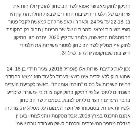
התיקון לחוק מאפשר אפוא לשר הביטחון להוסיף ולדחות את
שירותם של תלמידי הישיבות החרדים שבעת החלת התיקון היו
בני 22-18 עד גיל 24, ולאחריו לאפשר להם למעשה לקבל פטור
סופי משירות צבאי. סמכות זו של שר הביטחון תחול רק בתקופת
ההסתגלות הראשונה, כלומר עד קיץ 2020. יתרה מזו, התיקון
לחוק אף ממליץ לשר הביטחון לפטור משירות את תלמידי
הישיבות שבתקופה זו הגיעו לגיל 24.
נכון לעת כתיבת שורות אלו (אפריל 2018), צעיר חרדי בן 18–24
שהוא רווק ללא ילדים אינו רשאי לעבוד כל עוד הוא נמצא בהסדר
דחיית השירות על בסיס "תורתו אומנותו". באשר לקביעת היעדים
השנתיים לגיוס, על פי התיקון בחוק יוקם צוות בין-משרדי שיכריע
בדבר היעדים הרצויים לגיוס לצבא, בסמכות שר הביטחון,
ולשירות אזרחי, בסמכותו של השר הממונה על מסלול זה. צוות זה
אמנם התכנס במרץ 2016, אבל מסקנותיו והמלצותיו בעניין
הגדלת מספר המשרתים והכנתם לשוק העבודה טרם יושמו.