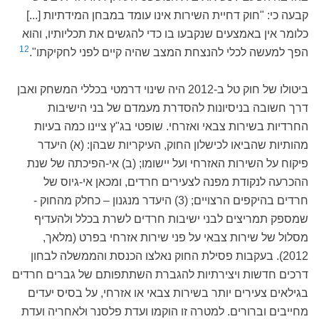
קבעה כי: "חוק דחיית השירות אינו עומד במבחן המידתיות [...]
כלומר אין באמצעים שנקבעו בו כדי להגשים את תכליותיו, והוא
12
הפך למעשה לכלי להנצחת המצב שהיה קיים לפני לחקיקתו".
ביטולו של חוק טל ב-2012 היה שינוי דרמטי בכללי המשחק ואבן
דרך חשובה בניסיונות להסדרת מעמדם של בני הישיבות
החרדיות בשירות צבאי ואזרחי. שופטי בג"ץ ציינו כמה בעיות
מהותיות שהביאו לכישלון החוק, העיקריות שבהן: (א) היעדר
פיקוח על השירות האזרחי ועל יישומו; (ב) אי-הפיכתה של שנת
ההכרעה לנקודת מפנה לצעירים חרדים, ומכאן אי-גיוס של
חרדים בהיקפים הרצויים; (3) היעדר מנגנון – כחלק מהחוק -
שמספק תמריצים לבני ישיבות חרדים לשרת בכלל ולהעדיף
מסלול של שירות צבאי על פני שירות אזרחי בפרט (מלאך,
2012). בעקבות פסילת החוק נאלצו הכנסת והממשלה לבחון
דרכים חדשות ויצירתיות להגברת השתתפותם של גברים חרדים
בגילאים צעירים יותר בשירות צבאי או אזרחי, על בסיס יעדים
מחייבים וברורים. למטרה זו הוקמו ועדת פלסנר וּלאחריה ועדת