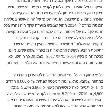
חברת הכנסת איילת שקד מסיעת הבית היהודי, ומטרתה
העיקרית של הוועדה הייתה להכין לקריאה שנייה ושלישית הצעת
תיקון לחוק שירות הביטחון. לשם גיבוש נוסח ההצעה קיימה
הוועדה כחמישים ישיבות, והנוסח הסופי של החוק אושר במליאת
15
הכנסת במרס 2014.
החוק שגובש בוועדת שקד היה נחרץ בכל
הנוגע לקביעה של מכסות ויעדים למשרתים וכן להטלת סנקציות
פליליות על מי שלא ישרתו, אבל בד בבד נקבע כי תתקיים
"תקופת הסתגלות" ממושכת שתשמש מעין תקופת הכשרה
לתקופת הקבע. תקופת ההסתגלות נקבעה לשלוש שנים, מיום
קבלת החוק בקיץ 2014 ועד יוני 2017, ובזמן זה, כך הוחלט, לא
תוטל חובת גיוס ותתאפשר דחיית שירותם של תלמידי הישיבות.
על פי החוק היה על יעדי הגיוס החדשים להתעדכן בהדרגה
במתווה שנקבע מראש: מתוך מכסה שנתית של כ-8,000 חרדים,
ב-2014 יתגייסו לצה"ל ולשירות לאומי כ-3,800 איש, ב-2015 –
4,500, וב-2016 – כ-5,200. הסמכות לקבוע מי ייחשב עילוי ולא
יתגייס ניתנה לישיבות. אם לא יעמדו הישיבות והעומדים בראשן
במכסות – קבע החוק - יוצאו למשתמטים צווי מעצר. הודות