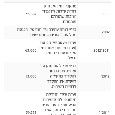
מתקבל חוק טל: חוק
דחיית שירות לתלמידי
36,887
2002
ישיבות שתורתם
אומנותם.
בג"ץ דוחה עתירה נגד חוק טל; הכנסת
2007
מחליטה להאריכו בחמש שנים.
ועדת מעקב של הכנסת
(ועדת פלסנר) אחר חוק
63,000
2011–2012
טל קובעת כי החוק
נכשל.
בג"ץ מבטל את חוק טל
ומחייב את הכנסת
2012*
להסדיר בחקיקה
53,000
ראשית את ההסדר
לדחיית השירות.
ועדת שקד וחקיקת
תיקון 19 לחוק שירות
הביטחון: קביעת יעדים
מחייבים לגיוס, הטלת
59,553
2014**