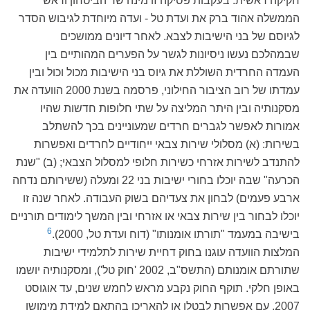
חקיקה ראשית. בעקבות פסיקה זו מינה שר הביטחון וראש
הממשלה אהוד ברק את ועדת טל - ועדה מיוחדת לגיבוש הסדר
לגיוסם של בני הישיבות לצבא. לאחר דיונים ממושכים
שבמהלכם נעשו ניסיונות לגשר על הפערים המהותיים בין
העמדה החרדית השוללת את גיוס בני הישיבות מכול וכול ובין
עמדתו של רוב הציבור החילוני, פרסמה בשנת 2000 הוועדה את
מסקנותיה ובין היתר המליצה על שתי חלופות חדשות שהיו
אמורות לאפשר לגברים חרדים שמעוניינים בכך להשתלב
בשירות: (א) מסלולי שירות צבאי ייחודיים לחרדים ואפשרות
להתנדב לשירות אזרחי כשירות חלופי למסלול הצבאי; (ב) "שנת
הכרעה" שבה יוכלו בחורי ישיבות בני 22 ומעלה (ששירותם נדחה
ארבע פעמים) לבחון את צעדיהם בשוק העבודה. לאחר שנה זו
יוכלו לבחור בין שירות צבאי או אזרחי ובין המשך לימודים תורניים
6
בישיבה במעמד "תורתו אומנותו" (דוח ועדת טל, 2000).
המלצות הוועדה עוגנו בחוק דחיית שירות לתלמידי ישיבות
שתורתם אומנותם (התשס"ב, 2002 'חוק טל'), ומסקנותיה יושמו
באופן חלקי. תוקף החוק נקבע מראש לחמש שנים, עד אוגוסט
2007, עם אפשרות לבטלו או להאריכו בהתאם למידת מימושו