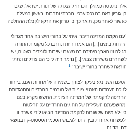
אלה נתפסה כמהלך הכרחי להצלתה של תורת ישראל, שגם
בן-גוריון ראה בה נכס ערכי, חברתי ותרבותי ראשון במעלה.
כעשור לאחר מכן, תיאר כך בן גוריון את הרקע לקבלת ההחלטה:
"עם הקמת המדינה דיברו איתי על בחורי הישיבה אחד מגדולי
היהדות בימינו [...] הם אמרו היות ונחרבו כל מקומות התורה
בגולה וזו הארץ היחידה בה נשארו ישיבות ולומדים מעטים, יש
לשחררם משירות צבאי [...] נדמה היה לי כי הם צודקים ונתתי
1
הוראה לשחרר בחורי ישיבה".
הטעם השני נגע בעיקר לצורך בשמירה על אחדות העם, בייחוד
לנוכח העמדות האנטי-ציוניות של הזרמים החרדיים והתנגדותם
החריפה להקמתה של המדינה הציונית. החשש מקרע בעם
ומהשפעתם השלילית של החוגים החרדיים על החלטות
בין-לאומיות שקשורות להקמת המדינה הביאו לידי פשרה זו
ולפשרות אחרות ובין היתר לגיבוש הסכמי הסטטוס-קוו בנושאי
דת ומדינה.