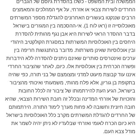
הממשלה ובית המשפט - כשלו בהסדרת גיוסם של הגברים
החרדים לשירות צבאי או אזרחי, על אף המהלכים והמאמצים
הרבים שננקטו בעשורים האחרונים להגדלת מספר המשרתים
מאוכלוסייה זו (ראו לוח 1). אי-ההסכמה בין המגזרים בישראל
בדבר ההסדר הראוי לשירות היא אבן נגף מהותית להסדרת
היחסים בין האוכלוסיות המשרתות במסגרת הקולקטיב היהודי
ובין אוכלוסיות שאינן משרתות. מדובר בהתנגשות חריפה בין
ערכים ואינטרסים סותרים שאינם ניתנים להסדרה ללא הידברות
ופשרה הכרחית בין אוכלוסיות אלו. כיום, לאחר שהציבור החרדי
איננו עוד קבוצת מיעוט למדני ומצומצם של בני תורה, כפי שהיה
בתקופת בן גוריון, אלא פלח מהותי, משמעותי ואיכותי מהציבור
בישראל, הגיע העת להירתמותו של ציבור זה לכלל החובות
והזכויות של אזרחי המדינה ובכלל זה חובת השירות הצבאי, שהיא
חובה חיונית וחשובה לא פחות מערך לימוד התורה. הירתמותם
של החרדים להגדלת המשרתים מקרב כלל האוכלוסיות בישראל
היא כיום הכרח לאומי ואזרחי שבלעדיו לא ניתן יהיה לשמר את
מודל צבא העם.