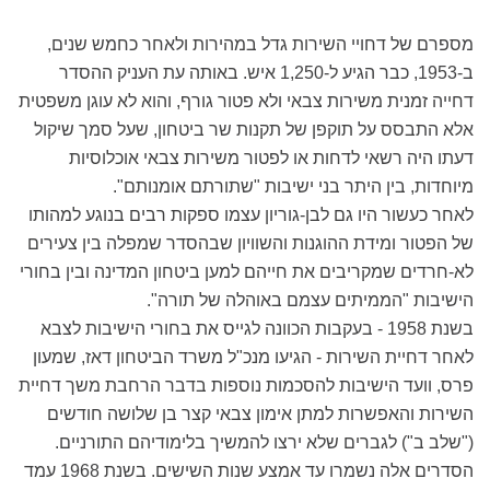
מספרם של דחויי השירות גדל במהירות ולאחר כחמש שנים,
ב-1953, כבר הגיע ל-1,250 איש. באותה עת העניק ההסדר
דחייה זמנית משירות צבאי ולא פטור גורף, והוא לא עוגן משפטית
אלא התבסס על תוקפן של תקנות שר ביטחון, שעל סמך שיקול
דעתו היה רשאי לדחות או לפטור משירות צבאי אוכלוסיות
מיוחדות, בין היתר בני ישיבות "שתורתם אומנותם".
לאחר כעשור היו גם לבן-גוריון עצמו ספקות רבים בנוגע למהותו
של הפטור ומידת ההוגנות והשוויון שבהסדר שמפלה בין צעירים
לא-חרדים שמקריבים את חייהם למען ביטחון המדינה ובין בחורי
הישיבות "הממיתים עצמם באוהלה של תורה".
בשנת 1958 - בעקבות הכוונה לגייס את בחורי הישיבות לצבא
לאחר דחיית השירות - הגיעו מנכ"ל משרד הביטחון דאז, שמעון
פרס, וועד הישיבות להסכמות נוספות בדבר הרחבת משך דחיית
השירות והאפשרות למתן אימון צבאי קצר בן שלושה חודשים
("שלב ב") לגברים שלא ירצו להמשיך בלימודיהם התורניים.
הסדרים אלה נשמרו עד אמצע שנות השישים. בשנת 1968 עמד