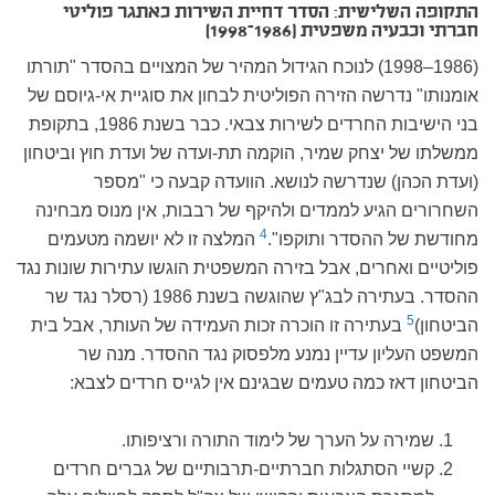
התקופה השלישית: הסדר דחיית השירות כאתגר פוליטי
חברתי וכבעיה משפטית (1986–1998)
(1986–1998) לנוכח הגידול המהיר של המצויים בהסדר "תורתו
אומנותו" נדרשה הזירה הפוליטית לבחון את סוגיית אי-גיוסם של
בני הישיבות החרדים לשירות צבאי. כבר בשנת 1986, בתקופת
ממשלתו של יצחק שמיר, הוקמה תת-ועדה של ועדת חוץ וביטחון
(ועדת הכהן) שנדרשה לנושא. הוועדה קבעה כי "מספר
השחרורים הגיע לממדים ולהיקף של רבבות, אין מנוס מבחינה
4
מחודשת של ההסדר ותוקפו".
המלצה זו לא יושמה מטעמים
פוליטיים ואחרים, אבל בזירה המשפטית הוגשו עתירות שונות נגד
ההסדר. בעתירה לבג"ץ שהוגשה בשנת 1986 (רסלר נגד שר
5
הביטחון)
בעתירה זו הוכרה זכות העמידה של העותר, אבל בית
המשפט העליון עדיין נמנע מלפסוק נגד ההסדר. מנה שר
הביטחון דאז כמה טעמים שבגינם אין לגייס חרדים לצבא:
שמירה על הערך של לימוד התורה ורציפותו.
קשיי הסתגלות חברתיים-תרבותיים של גברים חרדים