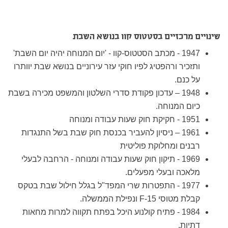
שינויים מרכזיים בסטטוס קוו בנושא השבת
1947 - מכתב הסטטוס-קוו - 'יום המנוחה יהיה יום השבת'
ותזכיר ורהפטיג לפיו חוקי עזר עירוניים בנושא שבת יוותרו
על כנם.
1948 – עדכון פקודת סדרי השלטון והמשפט מכירה בשבת
כיום המנוחה.
1951 - חקיקת חוק שעות עבודה ומנוחה
1961 – ניסיון להעביר בכנסת חוק שבת בשל התנגדות
רבנים ומחלוקת פוליטית
1969 - תיקון חוק שעות עבודה ומנוחה - הרחבה לבעלי
מלאכה ובעלי מפעלים.
1977 - התפטרות שרי המפד"ל בגלל חילול שבת בטקס
קבלת מטוסי F-15 ונפילת הממשלה.
1984 - פתיח קולנוע היכל בפתח תקווה למרות מחאות
דתיות.