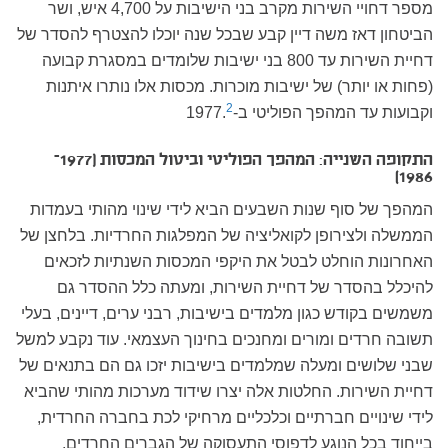
מספר דחויי השירות מקרב בני הישיבות על 4,700 איש, ושר
הביטחון דאז משה דיין קבע שבכל שנה יוכלו להצטרף להסדר של
דחיית השירות עד 800 בני ישיבות שלומדים במסגרת קבועה
(פחות או יותר) של ישיבות מוכרות. מכסות אלו נותרו איתנות
2
וקבועות עד המהפך הפוליטי ב-1977.
התקופה השנייה: המהפך הפוליטי וביטול המכסות (1977–
1986)
המהפך של סוף שנות השבעים הביא לידי שינוי מהותי בעמדות
הממשלה ולצירופן לקואליציה של המפלגות החרדיות. בלחצן של
האחרונות הוחלט לבטל את היקפי המכסות השנתיות לזכאים
להיכלל בהסדר של דחיית השירות, ומעתה כלל ההסדר גם
משמשים בקודש כגון מלמדים בישיבות, רבני ערים, דיינים, בעלי
תשובה חרדים ומורים ומחנכים בחינוך העצמאי. עוד נקבע למשל
שבני שלושים ומעלה שמלמדים בישיבות יזכו גם הם בתנאים של
דחיית השירות. החלטות אלה יצרו שידוד מערכות מהותי שהביא
לידי שינויים חברתיים וכלכליים מרחיקי לכת בחברה החרדית,
בייחוד בכל הנוגע לדפוסי התעסוקה של הגברים החרדים,