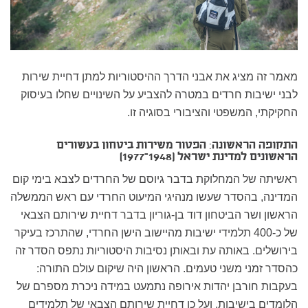
מאמר זה מציג את אבני הדרך ההיסטוריות למתן דחיית שירות
לבני ישיבות חרדים במטרה להצביע על השינויים שחלו בעיסוק
החקיקתי, המשפטי והציבורי בסוגיה זו.
התקופה הראשונה: הפטור משירות ביטחון בעשורים
הראשונים למדינת ישראל (1948–1977)
ראשיתה של המחלוקת בדבר גיוסם של החרדים לצבא בימי קום
המדינה, בהסדר שעשו מנהיגי המיעוט החרדי עם ראש הממשלה
הראשון ושר הביטחון דוד בן-גוריון בדבר דחיית שירותם הצבאי
של כ-400 תלמידי ישיבות מהיישוב הישן החרדי, שהתרכז בעיקר
בירושלים. באותה עת ובאותן נסיבות היסטוריות נתפס הסדר זה
כהסדר זמני משני טעמים. הראשון היה שיקום עולם התורה:
בעקבות חורבן יהדות אירופה נתמעט במידה ניכרת מספרם של
הלומדים בישיבות, ועל כן דחיית שירותם הצבאי של תלמידים