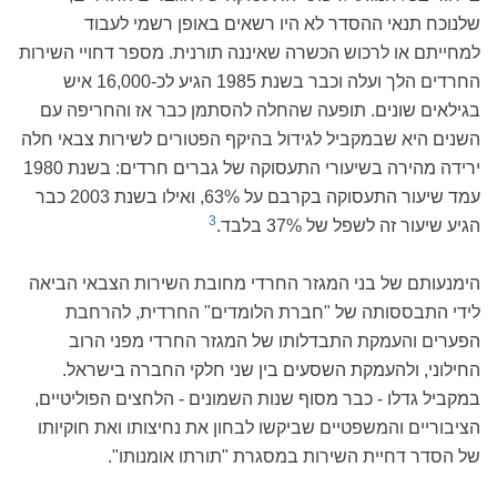
שלנוכח תנאי ההסדר לא היו רשאים באופן רשמי לעבוד
למחייתם או לרכוש הכשרה שאיננה תורנית. מספר דחויי השירות
החרדים הלך ועלה וכבר בשנת 1985 הגיע לכ-16,000 איש
בגילאים שונים. תופעה שהחלה להסתמן כבר אז והחריפה עם
השנים היא שבמקביל לגידול בהיקף הפטורים לשירות צבאי חלה
ירידה מהירה בשיעורי התעסוקה של גברים חרדים: בשנת 1980
עמד שיעור התעסוקה בקרבם על 63%, ואילו בשנת 2003 כבר
3
הגיע שיעור זה לשפל של 37% בלבד.
הימנעותם של בני המגזר החרדי מחובת השירות הצבאי הביאה
לידי התבססותה של "חברת הלומדים" החרדית, להרחבת
הפערים והעמקת התבדלותו של המגזר החרדי מפני הרוב
החילוני, ולהעמקת השסעים בין שני חלקי החברה בישראל.
במקביל גדלו - כבר מסוף שנות השמונים - הלחצים הפוליטיים,
הציבוריים והמשפטיים שביקשו לבחון את נחיצותו ואת חוקיותו
של הסדר דחיית השירות במסגרת "תורתו אומנותו".