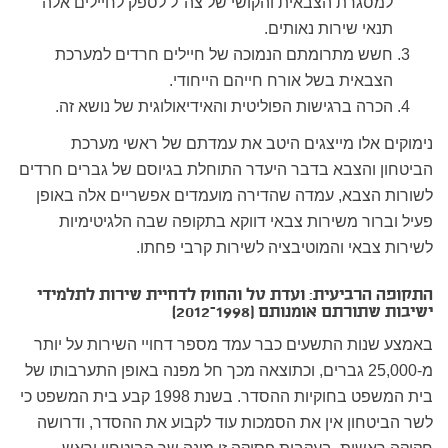
למסגרת הצבאית והקושי של צה"ל לספק לחיילים אלה
תנאי שירות נאותים.
חשש מתרומתם הנמוכה של חיילים חרדים למערכת
הצבאית בשל אורח חייהם הייחודי.
הכרה ברגישות הפוליטית והאידיאולוגית של נושא זה.
נימוקים אלו מייצגים היטב את עמדתם של ראשי מערכת
הביטחון והצבא בדבר היעדר התוחלת בגיוסם של גברים חרדים
לשורות הצבא, עמדה שהדירה מועמדים אפשריים אלה באופן
פעיל וברור משירות צבאי דווקא בתקופה שבה הלגיטימיות
לשירות צבאי והמוטיבציה לשירות קרבי פחתו.
התקופה הרביעית: ועדת טל והחוק לדחיית שירות לתלמידי
ישיבות שתורתם אומנותם (1998–2012)
באמצע שנות התשעים כבר עמד מספר דחויי השירות על יותר
מ-25,000 גברים, וכתוצאה מכך חל מפנה באופן התערבותו של
בית המשפט בחוקיות ההסדר. בשנת 1998 קבע בית המשפט כי
לשר הביטחון אין את הסמכות עוד לקבוע את ההסדר, ודרושה