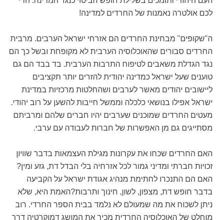
העם היהודי ותומכים בשלילת חופש הביטוי כנגד המדינה. הרי
לכם אולטרה נאמנות של החרדים למדינה!
ה"שקופים" מבחינת החרדים הם אזרחי ישראל הערבים. מרבית
החרדים סבורים שהאוכלוסיה הערבית לא מקופחת ובשל כך הם
נגד הגדלת משאבים לטיפוח התרבות הערבית. בד בבד הם גם
טוענים שעל ישראל כמדינה יהודית להזרים יותר תקציבים
ליישובים יהודים מאשר לערבים ושהחלטות מרכזיות במדינת
ישראל אפילו בנושאי כלכלה וממשל חייבות להשען על רוב יהודי.
מעטים החרדים שמוכנים שערבים יהיו חברים שלהם ומרביתם
מסתייגים גם מן האפשרות של חברות לעבודה עם ערבי.
האם החרדים שכחו את עקרונות מגילת העצמאות בדבר שוויון
זכויות חברתי ומדיני גמור לכל אזרחיה בלי הבדל דת, גזע ומין?
האם הם התנכרו לחתימת מנהיג אגודת ישראל על הקביעה
בדבר חופש דת, מצפון, לשון, חינוך ותרבות?האמת היא, שלא
ניתן לשכוח את מה שמעולם לא נלמד בבית הספר החרדי. רוב
מוחלט של האוכלוסיה החרדית מכיר את המושג דמוקרטיה דרך