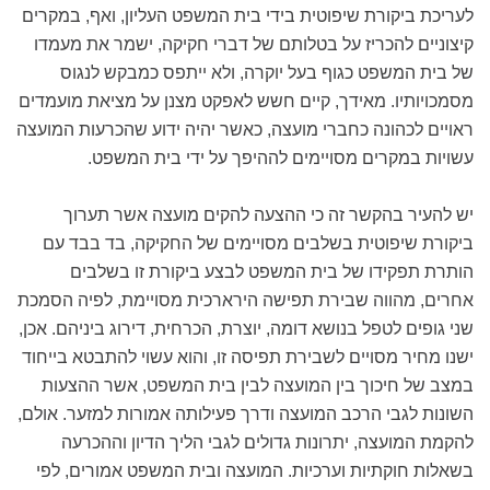
לעריכת ביקורת שיפוטית בידי בית המשפט העליון, ואף, במקרים
קיצוניים להכריז על בטלותם של דברי חקיקה, ישמר את מעמדו
של בית המשפט כגוף בעל יוקרה, ולא ייתפס כמבקש לנגוס
מסמכויותיו. מאידך, קיים חשש לאפקט מצנן על מציאת מועמדים
ראויים לכהונה כחברי מועצה, כאשר יהיה ידוע שהכרעות המועצה
עשויות במקרים מסויימים לההיפך על ידי בית המשפט.
יש להעיר בהקשר זה כי ההצעה להקים מועצה אשר תערוך
ביקורת שיפוטית בשלבים מסויימים של החקיקה, בד בבד עם
הותרת תפקידו של בית המשפט לבצע ביקורת זו בשלבים
אחרים, מהווה שבירת תפישה הירארכית מסויימת, לפיה הסמכת
שני גופים לטפל בנושא דומה, יוצרת, הכרחית, דירוג ביניהם. אכן,
ישנו מחיר מסויים לשבירת תפיסה זו, והוא עשוי להתבטא בייחוד
במצב של חיכוך בין המועצה לבין בית המשפט, אשר ההצעות
השונות לגבי הרכב המועצה ודרך פעילותה אמורות למזער. אולם,
להקמת המועצה, יתרונות גדולים לגבי הליך הדיון וההכרעה
בשאלות חוקתיות וערכיות. המועצה ובית המשפט אמורים, לפי