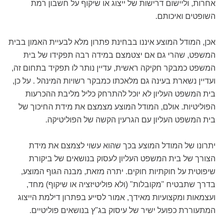
אחרות, וליישום דרישות של ייצוג או שיקוף על חשבון רמת
השופטים ואיכותם.
אכן, המודל המוצע איננו בבחינת פתרון מלא לבעיית האמון בבית
המשפט, שהרי גם אם יצטמצם במידה רבה תפקידו של בית
המשפט כמבקר חקיקה ראשית, עדיין נותר לו תפקיד בתחום זה,
ועדיין נשארת בעינה גם מלאכתו כמבקר רשויות המינהל . על כן,
בית המשפט העליון לא יוכל להתרחק כליל מליבת ההכרעות
הפוליטיות. אולם, המודל המוצע מצמצם את מידת החיכוך של
בית המשפט העליון עם הגרעין הקשה של הפוליטיקה.
יתרונו של המודל המוצע בכך שהוא עשוי לצמצם את מידת
הצורך של בית המשפט העליון לעסוק בנושאים של ביקורת
שיפוטית על חוקתיות חוקים. יתרה מזאת, מבנה הגוף המוצע,
בדרך שתבטיח "מקובלות" (ולא פוליטיזציה או שיקוף) מחד,
ועצמאות ומקצועיות מאידך, אמור לסייע בפתרון דילמת הייצוג
המתעוררת כפועל ישיר של עיסוק בג"ץ בנושאים פוליטיים.