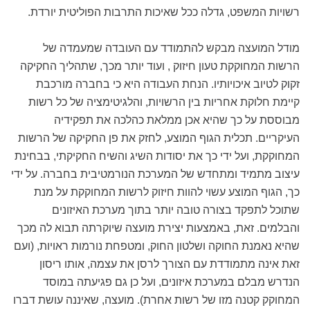
רשויות המשפט, גדלה ככל שאיכות התרבות הפוליטית יורדת.
מודל המועצה מבקש להתמודד עם העובדה שמעמדה של
הרשות המחוקקת טעון חיזוק , ועוד יותר מכך, שתהליך החקיקה
זקוק לטיוב איכויותיו. הנחת העבודה היא כי בחברה מורכבת
קיימת חלוקת אחריות בין הרשויות, והלגיטימציה של כל רשות
מבוססת על כך שהיא אכן ממלאת כהלכה את תפקידיה
העיקריים. תכלית הגוף המוצע, לחזק את פן החקיקה של הרשות
המחוקקת, ועל ידי כך את יסודות השיג והשיח החקיקתי, בבחינת
עיצוב מתמיד ומתחדש של המערכת הנורמטיבית בחברה. על ידי
כך, הגוף המוצע עשוי להוות חיזוק לרשות המחוקקת על מנת
שתוכל לתפקד בצורה טובה יותר בתוך מערכת האיזונים
והבלמים. זאת, באמצעות יצירת מועצה שיוקרתה תבוא לה מכך
שהיא נאמנת החוקה ושלטון החוק, ומטפחת נורמות ראויות, (ועם
זאת אינה מתמודדת עם הצורך לרסן את עצמה, אותו ריסון
הנדרש מבלם במערכת איזונים, ועל כן גם פגיעתה במוסד
המחוקק קטנה מזו של רשות אחרת). מועצה, שאיננה עושת דברו