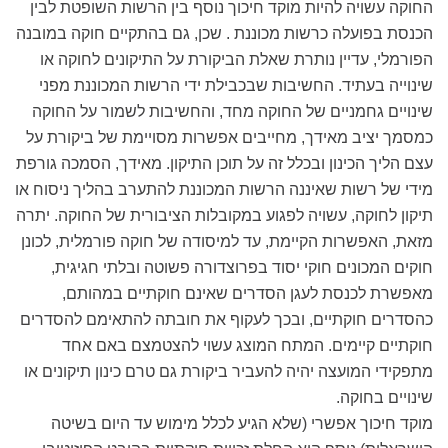
החוקה עשויה להיות מוקד חיכוך נוסף בין הרשות השופטת לבין
הכנסת בפועלה כרשות מכוננת . שכן, גם בהתקיים חוקה במובנה
הפורמלי, עדיין נותרת שאלת הביקורת על התיקונים לחוקה או
שינוייה בעתיד. החשיבות שבכבילת ידי הרשות המכוננת מפני
שינויים גחמניים של החוקה מחד, והחשיבות לשמור על החוקה
כמסמך יציב מאידך, מחייבים אפשרות מסויימת של ביקורת על
עצם הליך הכינון ובכלל זה על תוכן התיקון. מאידך, הסמכה גורפת
מידי של רשות שאיננה הרשות המכוננת להתערב בהליך ניסוח או
תיקון לחוקה, עשויה לפגוע במקובלות הציבורית של החוקה. יתרה
מזאת, האפשרות הקיימת, עד למיסודה של חוקה פורמלית, לכונן
חוקים המכונים חוקי יסוד בפרוצדורה פשוטה ובלתי חגיגית,
מאפשרת לכנסת לעגן הסדרים שאינם חוקתיים במהותם,
כהסדרים חוקתיים, ובכך לעקוף את חובתה להתאימם להסדרים
חוקתיים קיימים. המתח המוצג עשוי להצטמצם באם אחד
מתפקידי המועצה יהיה להעביר ביקורת גם טרם כינון תיקונים או
שינויים בחוקה.
מוקד חיכוך אפשרי (שלא הגיע לכלל מימוש עד היום בשיטה