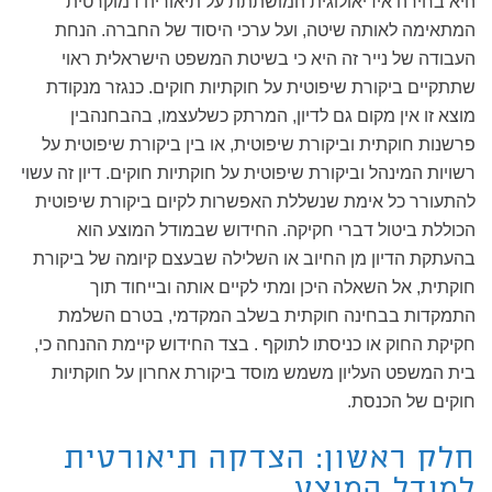
היא בחירה אידיאולוגית המושתתת על תיאוריה דמוקרטית
המתאימה לאותה שיטה, ועל ערכי היסוד של החברה. הנחת
העבודה של נייר זה היא כי בשיטת המשפט הישראלית ראוי
שתתקיים ביקורת שיפוטית על חוקתיות חוקים. כנגזר מנקודת
מוצא זו אין מקום גם לדיון, המרתק כשלעצמו, בהבחנהבין
פרשנות חוקתית וביקורת שיפוטית, או בין ביקורת שיפוטית על
רשויות המינהל וביקורת שיפוטית על חוקתיות חוקים. דיון זה עשוי
להתעורר כל אימת שנשללת האפשרות לקיום ביקורת שיפוטית
הכוללת ביטול דברי חקיקה. החידוש שבמודל המוצע הוא
בהעתקת הדיון מן החיוב או השלילה שבעצם קיומה של ביקורת
חוקתית, אל השאלה היכן ומתי לקיים אותה ובייחוד תוך
התמקדות בבחינה חוקתית בשלב המקדמי, בטרם השלמת
חקיקת החוק או כניסתו לתוקף . בצד החידוש קיימת ההנחה כי,
בית המשפט העליון משמש מוסד ביקורת אחרון על חוקתיות
חוקים של הכנסת.
חלק ראשון: הצדקה תיאורטית
למודל המוצע