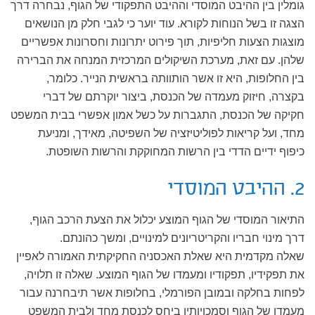
גומלין בין ההיבט המוסדי וההיבט התפקודי של הגוף, נבחרה דרך
הצגה זו בשל הנוחות לקורא. עוד יוער כי לגבי חלק מן הנושאים
מוצגות הצעות חליפיות, תוך פירוט יתרונות וחסרונות אפשריים
שלהן. עם זאת, מערכת השיקולים המרכזית המנחה את הברירה
בין החלופות, היא זו אשר הותוותה בראשית הנייר. כלומר,
בקצרה, חיזוק מעמדה של הכנסת, ביצור יוקרתם של דברי
חקיקה של הכנסת, התגברות על כשל אמון אפשרי בבית המשפט
מחד, ועל קריאות לפוליטיזציה של השפיטה, מאידך, ומניעת
כיפוף ידיים הדדי בין הרשות המחוקקת והרשות השופטת.
2. ההיבט המוסדי
התיאור המוסדי של הגוף המוצע יכלול את הצעת הרכב הגוף,
דרך מינוי חבריו והקריטריונים למינויים, ומשך כהונתם.
שאלה מקדמית היא שאלת האכסניה החקיקתית האמורה לאפיין
את תפקידיו, תפקודיו ומעמדו של הגוף המוצע. שאלה זו תלויה,
לפחות בחלקה ובמובן הפורמלי, בחלופות אשר תיבחרנה עבור
מעמדו של הגוף וסמכויותיו ביחס לכנסת מחד ולבית המשפט