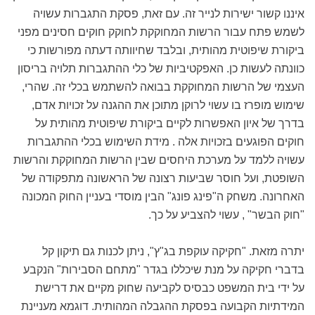
איננו קשור ישירות לנייר זה. עם זאת, פסקת התגברות עשויה
לשמש פתח עבור הרשות המחוקקת לחוקק חוקים חסינים מפני
ביקורת שיפוטית מהותית, ובלבד שחיוותה דעתה מפורשות כי
כוונתה לעשות כן. האפקטיביות של כלי ההתגברות תלויה בריסון
העצמי של הרשות המחוקקת בבואה להשתמש בכלי זה. שהרי,
שימוש מופרז בו עשוי לרוקן מתוכן את ההגנה על זכויות אדם,
בדרך של איון האפשרות לקיים ביקורת שיפוטית מהותית על
חוקים הפוגעים בזכויות אלה . מידת השימוש בכלי ההתגברות
עשויה ללמד על מערכת היחסים שבין הרשות המחוקקת והרשות
השופטת, ועל חוסר שביעות רצונה של הראשונה מתפקודה של
האחרונה. משחק ה"פינג פונג" הבין מוסדי בעניין החוק המכונה
"חוק הבשר" , עשוי להצביע על כך.
יתרה מזאת. "חקיקה עוקפת בג"ץ", ניתן לכנות גם תיקון קל
בדברי חקיקה על מנת שיכללו בגדר "מתחם הסבירות" הנקבע
על ידי בית המשפט כבסיס לקביעה שחוק מקיים את דרישת
המידתיות הקבועה בפסקת ההגבלה המהותית. דוגמא מעניינת