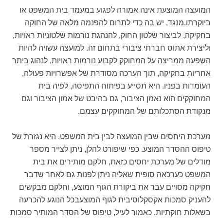
המועצה המוצעת אינה אמורה לפגוע במעמד בית המשפט או
ביוקרתו.מנגד, יש בה כדי לתרום להפנמה מלאה של החוקה
בחקיקה, לביצור שלטון החוק, להנהגת נורמות שלטוניות ראויות,
וליצירת אתוס חברתי ציבורי בתחום זה. למועצה עשויה להיות
השפעה ממריצה על המחוקק לקבוע נורמות ראויות, לנהוג ביתר
אחריות בחקיקה, תוך הערכה מסודרת של אפשרויות פעולה,
העומדות בפניו. היא תסייע בפיתוח התפיסה, לפיה בית
המחוקקים הוא נאמן הציבור, גם בהיבט של אמון הציבור וגם
מנקודת הסתכלותם של המחוקקים עצמם.
מערכת היחסים שבין המועצה לבין בית המשפט, היא נגזרת של
טיפוס ההסדר המוצע. כפי שיפורט להלן, ניתן לצייר מספר
מודלים של מערכת יחסים כזאת, חלקם מותירים את בית
המשפט כערכאה סופית שאליה ניתן לפנות גם לאחר שדבר
חקיקה מסויים עבר את ביקורת הגוף המוצע, וחלקם מבקשים
להעניק סמכות אקסקלוסיבית לגוף המוצעבכל הנוגע להכרעה
בשאלות חוקתיות. כאמור לעיל, טיפוס של הסדר המותיר סמכות