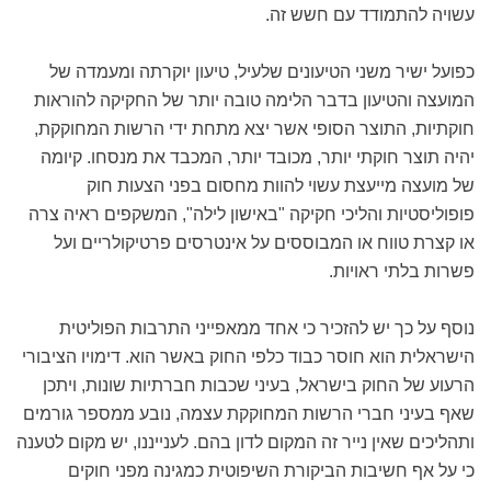
עשויה להתמודד עם חשש זה.
כפועל ישיר משני הטיעונים שלעיל, טיעון יוקרתה ומעמדה של
המועצה והטיעון בדבר הלימה טובה יותר של החקיקה להוראות
חוקתיות, התוצר הסופי אשר יצא מתחת ידי הרשות המחוקקת,
יהיה תוצר חוקתי יותר, מכובד יותר, המכבד את מנסחו. קיומה
של מועצה מייעצת עשוי להוות מחסום בפני הצעות חוק
פופוליסטיות והליכי חקיקה "באישון לילה", המשקפים ראיה צרה
או קצרת טווח או המבוססים על אינטרסים פרטיקולריים ועל
פשרות בלתי ראויות.
נוסף על כך יש להזכיר כי אחד ממאפייני התרבות הפוליטית
הישראלית הוא חוסר כבוד כלפי החוק באשר הוא. דימויו הציבורי
הרעוע של החוק בישראל, בעיני שכבות חברתיות שונות, ויתכן
שאף בעיני חברי הרשות המחוקקת עצמה, נובע ממספר גורמים
ותהליכים שאין נייר זה המקום לדון בהם. לענייננו, יש מקום לטענה
כי על אף חשיבות הביקורת השיפוטית כמגינה מפני חוקים