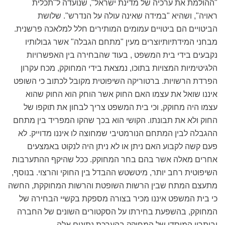
"ההולמת את ערכיה של מדינת ישראל", שנועדה ל"תכלית
ראויה", ושהיא "במידה שאינה עולה על הנדרש". שלושת
הביטויים הם ביטויים עמומים המותירים חלל למלאכה פרשנית.
מבחני המידתיותיוצרים מעין "מתחם הגבלה" אשר גבולותיו
נקבעים בידי בית המשפט , בעוד שהבחירה בין האפשרויות
הלגיטימיות המצויות בתוכו, נמצאת בידי המחוקק, מכח עקרון
הפרדת הרשויות. ברטוריקה השיפוטית מקובל לכתוב כי השופט
איננו שואל את עצמו האם החוק אשר הוחק הוא החוק שהוא
עצמו היה מחוקק, וכי בית המשפט צריך לבחון את תוקפו של
החוק ולא את תבונתו. הקושי הוא בכך שהקו המפריד בין מתחם
ההגבלה לבין המתחם הנורמטיבי שמחוצה לו איננו מדוייק. לא
פעם קשה לקבוע האם ניתן או לא ניתן היה לנקוט באמצעים
אחרים מאלה אשר בהם בחר המחוקק. ככל שהיקף ההתערבות
השיפוטית רחב יותר, מיטשטש ההבדל בין החוקי והרצוי. בנוסף,
מתעצם המתח שבין הרשות השופטת והרשות המחוקקת, החשה
כי בית המשפט איננו מכיר בצורה מספקת בקשיי הבחירה של
המחוקק, בהשפעת בחירתו על הסקטורים השונים של החברה
וביתרון המוסדי של המחוקק בהערכת נתונים אלה.