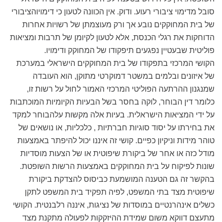
סובל מדימוי ציבורי רעוע. ודוק. אין הכוונה לטעון כי דימויוהציבורי
של בית המחוקקים נובע אך ורק מעוצמתן של רשויות אחרות
הדוחקות את רגלי הכנסת, אלא לטעון לקיומן של תרבות ומציאות
פוליטית שבעטיין נפגעים תיפקודו של המחוקק ודימויו.
הקושי המרכזי בתפקודו של בית המחוקקים הישראלי במערכת
של איזונים ובלמים במשטר דמוקרטי מתוקן, הוא העובדה
שמנגנון ההרתעה הפוליטי המרכזי האמור לחול על רשות זו,
כלומר דין הבוחר, לוקה בחסר בשל הבעיות הקיומיות המוכתבות
על ידי המציאות הישראלית. בעיות אלה מקשות עלהבוחר למקד
את בחירתו על יסוד סוגיות חברתיות , כלכליות, או נושאים של
טוהר מידות וניקיון כפיים. קושי זה איננו יכול להיפתר באמצעות
מודל כזה או אחר של ביקורת שיפוטית או של הצעות מוסדיות
שונות לפיקוח על בית המחוקקים באמצעות הרשות השופטת.
בהקשר זה גם הטענה המושמעת כביסוס להצדקת ביקורת
שיפוטית מצד בתי המשפט, לפיה תפקיד בית המשפט לתקן
כשלים אינהרנטיים במוסדות של נציגות, איננה רלבנטית. הקושי
מתעצם דווקא משום שמידת ההיזקקות לפעולה מתקנת מצד