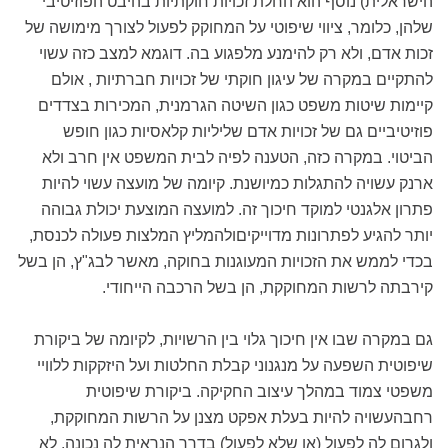
הישראלית) נוסף הוא החלת זכויות חוקתיות בהיבט הפוזיטיבי
שלהן, כלומר, ציווי שיפוטי על המחוקק לפעול לצורך מימושה של
זכות אדם, ולא רק להימנע מלפגוע בה. דוגמא למצב כזה עשוי
להתקיים במקרה של עיגון חוקתי של זכויות חברתיות , אולם
קיימות שיטות משפט כגון השיטה הגרמנית, המכירות בצדדים
פוזיטיביים גם של זכויות אדם שליליות קלאסיות כגון חופש
הביטוי. במקרה כזה, הטענה לפיה לבית המשפט אין חרב ולא
ארנק עשויה להתגלות כמיושנת. קיומה של מועצה עשוי להיות
פתרון אלגנטי למוקד חיכוך זה. למועצה המוצעת יכולת גבוהה
יותר להגיע לפתרונות מדוייקיםולהמליץ המלצות פעולה לכנסת,
בכדי לממש את הזכויות המעוגנות בחוקה, מאשר לבג"ץ, הן בשל
קירבתה לרשות המחוקקת, הן בשל הרכבה הייחודי.
גם במקרה שבו אין חיכוך גלוי בין הרשויות, לקיומה של ביקורת
שיפוטית השפעה על מנגנוני קבלת החלטות ועל היזקקות ללוויי
משפטי צמוד במהלך עיצוב החקיקה. ביקורת שיפוטית
רחבהעשויה להיות בעלת אפקט מצנן על הרשות המחוקקת,
ולגרום לה לפעול (או שלא לפעול) בדרך הנראית לה נכונה, לא