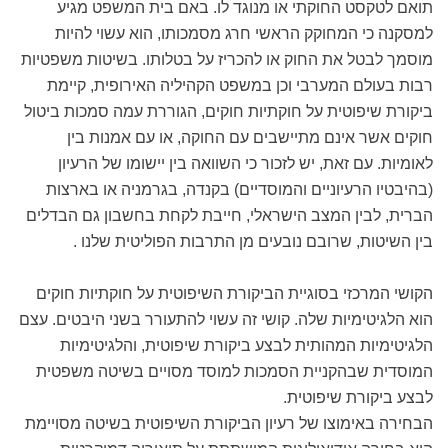
תואם לטקסט החוקתי או מנוגד לו. באם בית המשפט מגיע
למסקנה כי המחוקק הראשי חרג מסמכותו, הוא עשוי להיות
מוסמך לבטל את החוק או להכריז על בטלותו. בשיטות משפטיות
רבות בעולם המערבי וכן במשפט הקהיליה האירופית, קיימת
ביקורת שיפוטית על חוקתיות חוקים, הגוררת עמה סמכות ביטול
חוקים אשר אינם מתיישבים עם החוקה, או עם אמנות בין
לאומיות. עם זאת, יש לזכור כי השוואה בין יישומו של הרעיון
(בהיבטיו הרעיוניים והמוסדיים) בקנדה, בגרמניה או בארצות
הברית, לבין המצב הישראלי, חייבת לקחת בחשבון גם הבדלים
בין השיטות, שרובם נובעים מן התרבות הפוליטית שלנו .
הקושי המרכזי בסוגיית הביקורת השיפוטית על חוקתיות חוקים
הוא הלגיטימיות שלה. קושי זה עשוי להתעורר בשני היבטים. עצם
הלגיטימיות המהותית לבצע ביקורת שיפוטית, והלגיטימיות
המוסדית שבהקניית הסמכות למוסד מסויים בשיטה משפטית
לבצע ביקורת שיפוטית.
הבחירה באימוצו של רעיון הביקורת השיפוטית בשיטה מסויימת