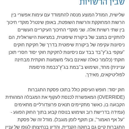
שבין הרשויות
שלישית, המודל המוצע מנסה להתמודד עם עימות אפשרי בין
הרשות המחוקקת והרשות השופטת, באופן שינטרל מוקדי חיכוך
בין שתי רשויות אלה. שני מוקדי החיכוך העיקריים העשויים
להתקיים במצב של ביקורת שיפוטית, במציאות הישראלית, הם
ניסיונות עקיפה של ביקורת שיפוטית בדרך של חקיקת חוקים
"עוקפי בג"ץ"בד בבד עם ניסיונות לחקיקת חוקי יסוד חסרי תוכן
חוקתי (כלומר כאלה שאינם בעלי משמעות חוקתית מבחינה
עניינית) מחד, ושימוש ב"במת בג"ץ"כבמת פרסומת
לפוליטיקאים, מאידך.
חוק יסוד: חופש העיסוק כולל בתוכו פסקת התגברות
(OVERRIDE) המאפשרת לכנסת לעקוף את המגבלה המהותית
הקבועה בו, כאשר מתקיימים תנאים פרוצדורליים מתאימים
(עמידה בדרישת רוב ושימוש בנוסח קבוע בתוך החוק הפוגע -
"על אף האמור", וכן תוקף לזמן מוגבל). מודל זה של פסקת
התגברות קיים גם בחוקה הקנדית, והדיון בנחיצותו לגופו של עניין