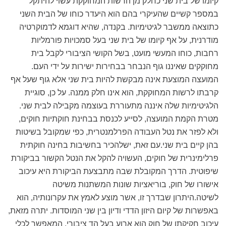
קיומו של בית שני כחלק מן הרשות המחוקקת עשוי להיתקל
במספר קשיים שהעיקרי בהם הוא היעדר כוחו של הבית השני
כתוצאה ממשבר לגיטימיות. בקנדה, שהיא דוגמא לדמוקרטיה
מודרנית, על אף קיומו של בית שני בעל סמכויות פורמליות
רחבות, כוחו המעשי מועט, בשל הקושי הציבורי לקבל בית
מחוקקים שאיננו גוף הנבחר בבחירות ישירות על ידי העם.
המועצה המוצעת אינה מבקשת להיות בית שני אלא גוף שעל אף
קרבתו לרשות המחוקקת, הוא אינו חלק ממנה. על כן, סוגיית
הלגיטימיות שלה איננה מתעוררת בעוצמה מקבילה לבית שני.
מטרת הקמת המועצה, לסייע לכנסת בבחינת חוקתיות חוקים,
ולא לפזר את נטל העבודה הפרלמנטרית, כפי שמקובל בשיטות
בהן קיים בית שני.עם זאת, ישלהכיר בחשיבות בחינה חוקתית
פרלימינרית של חוקים, העשויה להקל את הנטל הקשור בביקורת
שיפוטית. הדרך המקובלת שבה מתבצעת הביקורת היא עיכוב
אישורו של חוק, בוריאציות שונות המשתנות משיטה
לשיטה.היתרון שבדרך זו, אשר מוצע לאמץ את עקרונותיה, הוא
באפשרות של קיום היזון הדדי ודיון בין שני המוסדות. יתרה מזאת,
עיכוב חקיקתו של חוק הוא ארוע בעל הד ציבורי, המאפשר לכלי