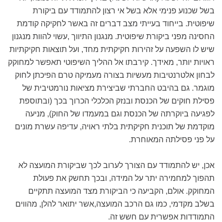
בשל שכנוע פנימי אלא בשל אי רצון להתמודד עם ביקורת
שיפוטית. בייחוד בעייתי מצב דברים זה באשר לחקיקה קודמת
החסינה מפני ביקורת שיפוטית. מנגנון התיווך ,עשוי להוות מנגנון
שיש לו השפעה על זהירות חקיקתית מחד, ועל תוצאות חקיקתיות
ראויות יותר, מאידך. קירבתו אל ההליך השיפוטי תאפשר למחוקק
לבחון אלטרנטיבות מעשיות בצורה מעמיקה טרם הפיכתן לחוק
מוגמר. גם בהיבט החברתי שביצירת מציאות נורמטיבית של
פסילת חוקים של הכנסת ובנזק הכלכלי הכרוך בכך (ובתוספת
לפגיעה ביוקרתה של הכנסת וגם במעמדו של החוק), מניעה
מוקדמת של תוכנית חקיקתית בלתי ראויה, עדיפה עשרת מונים
על פני פסילתה המאוחרת.
אכן, יש להתמודד עם הצורך לערוב לכך שביקורת המועצה לא
תהפוך למחמירה יתר על המידה, ובכך תחשק את פעולת
המחוקק. אולם, הקביעה כי הביקורת מצד המועצה תתקיים
בשלב מקדמי, כמו גם הרכב המועצה,אשר יתואר להלן, מהווים
התמודדות אפשרית עם חשש זה.