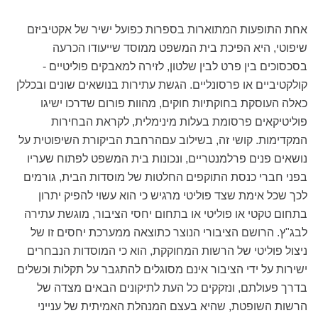
אחת התופעות המתוארות בספרות כפועל ישיר של אקטיביזם
שיפוטי, היא הפיכת בית המשפט ממוסד שייעודו הכרעה
בסכסוכים בין פרט לבין שלטון, לזירה למאבקים פוליטיים -
קולקטיביים או פרסונליים. הגשת עתירות בנושאים שונים ובכללן
כאלה העוסקת בחוקתיות חוקים, מהוות פורום שדרכו ישיגו
פוליטיקאים פרסומת בעלות מינימלית, לקראת הבחירות
המקדימות. קושי זה, בשילוב עםהרחבת הביקורת השיפוטית על
נושאים פנים פרלמנטריים, ונכונות בית המשפט לפתוח שעריו
בפני חברי כנסת התוקפים החלטות של מוסדות הבית, גורמים
לכך שכל אימת שצד פוליטי מרגיש כי הוא עשוי להפיק יתרון
בתחום טקטי או פוליטי או בתחום יחסי הציבור, מוגשת עתירה
לבג"ץ. הרושם הציבורי הנוצר כתוצאה ממערכת יחסים זו של
ניצול פוליטי של הרשות המחוקקת, הוא כי המוסדות הנבחרים
ישירות על ידי הציבור אינם מסוגלים להתגבר על תקלות וכשלים
בדרך פעולתם, ונזקקים כל העת לתיקונים הבאים מצדה של
הרשות השופטת, שהיא בעצם המנהלת האמיתית של ענייני