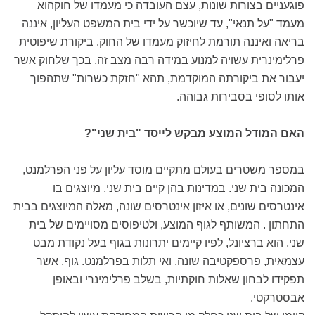
פוגעניים בצורות שונות, עצם העובדה כי מעמדו של חוקהוא
מעמד "על תנאי", עד שיוכשר על ידי בית המשפט העליון, איננה
בריאה ואיננה תורמת לחיזוק מעמדו של החוק. ביקורת שיפוטית
פרלימינרית עשויה למנוע במידה רבה מצב זה, בכך שלחוק אשר
יעבור את ביקורתה המוקדמת, תהא "חזקת כשרות" שתהפוך
אותו לסופי בסבירות גבוהה.
האם המודל המוצע מבקש לייסד "בית שני"?
במספר משטרים בעולם מתקיים מוסד עליון על פני הפרלמנט,
המכונה בית שני. במדינות בהן קיים בית שני, מיוצגים בו
אינטרסים שונים, או איזון אינטרסים שונה, מאלה המיוצגים בבית
התחתון . המשותף לגוף המוצע, ולטיפוסים מסויימים של בית
שני, הוא ברציונל, לפיו קיימים יתרונות בגוף בעל נקודת מבט
עצמאית, פרספקטיבה שונה, ואי תלות בפרלמנט. גוף, אשר
תפקידו לבחון שאלות חוקתיות, בשלב פרלימינרי ובאופן
אבסטרקטי.