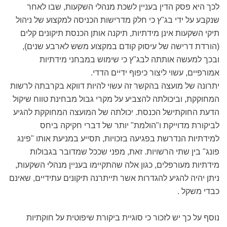
לכך היא פסק הדין בעניין לשכת מנהלי השקעות, שבו לאחר
שנקבע על ידי בג"ץ כי חלק מדרישות הכניסה למקצוע של ניהול
תיקי השקעות אינן מידתיות, תיקנה אותן הכנסת תיקונים קלים
(הורדת דרישה של עיסוק קודם במקצוע משש לארבע שנים),
ובכך למעשה אותתה לבג"ץ כי שימוש במבחני מידתיות
אמורפיים, עשוי ליצור כיפוף ידיים הדדי.
יתרונה של מועצה בהקשר זה עשוי להיות דווקא בקרבתה לרשות
המחוקקת, וביכולתה להצביע על מקרי גבול מבחינת טווח שיקול
הדעת החוקתישל הכנסת. יכולתה של המועצה המחוקקת להגיע
לביקורת מדוייקת ו"הולמת" יותר של דברי חקיקה ביחס
למידתיות הנדרשת בפגיעה בזכויות, תסייע במניעת אותו "פינג
פונג" בין שתי הרשויות. זאת, מפני שככל שמדובר בגבולות
מידתיות מעורפלים, כגון אלה שהתקיימו בעניין מנהלי השקעות,
ניתן יהיה להגיע להגדרות אשר תייתרנה תיקונים עתידיים, שאינם
כבדי משקל .
נוסף על כך יש לזכור כי סוגיית ביקורת שיפוטית על חוקתיות