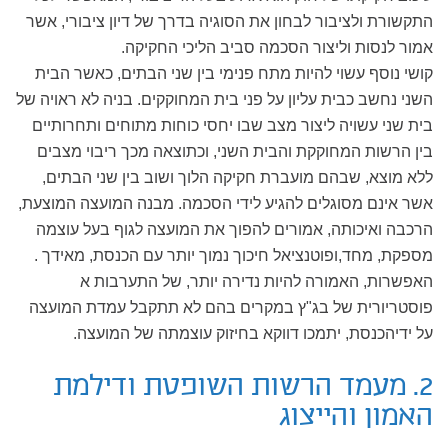
התקשורת ולציבור לבחון את הסוגיה בדרך של דיון ציבורי, אשר
אמור לנסות וליצור הסכמה סביב הליכי החקיקה.
קושי נוסף עשוי להיות מתח פנימי בין שני הבתים, כאשר הבית
השני נחשב כבית עליון על פני בית המחוקקים. בניה לא ראויה של
בית שני עשויה ליצור מצב שבו יחסי כוחות מתוחים ותחרותיים
בין הרשות המחוקקת והבית השני, וכתוצאה מכך ריבוי מצבים
ללא מוצא, שבהם מועברת חקיקה הלוך ושוב בין שני הבתים,
אשר אינם מסוגלים להגיע לידי הסכמה. מבנה המועצה המוצעת,
הרכבה ואיכותה, אמורים להפוך את המועצה לגוף בעל עוצמה
מספקת, מחד,ופוטנציאל חיכוך נמוך יותר עם הכנסת, מאידך .
האפשרות, האמורה להיות נדירה יותר, של התערבות א
פוסטריורית של בג"ץ במקרים בהם לא תתקבל עמדת המועצה
על ידיהכנסת, יתמכו דווקא בחיזוק עוצמתה של המועצה.
2. מעמד הרשות השופטת ודילמת
האמון והייצוג