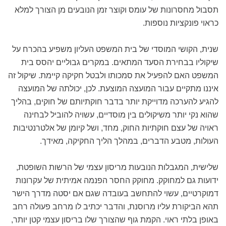
תסבול מחסרונות של עומס וקוצר זמן הנובעים מן הצורך למלא
כראוי פונקציות נוספות.
שנית, הקושי המוסדי של בית המשפט העליון משפיע בהכרח על
שיקוליו בבחירת הסעד המתאים. במקרים גבוליים יהסס בית
המשפט האם להפעיל את סמכותו ולבטל חקיקה קיימת. שיקול זה
איננו מתקיים עבור המועצה המוצעת. לכן, יכולתה של המועצה
להגיע להערכה מדוייקת יותר בדבר חוקתיותם של חוקים, בהליך
שהוא נקי יותר משיקולים בין מוסדיים, עשויה להוביל לבחינה
ראויה של עצם חוקתיות החוק, מחד, ושל קיומן של אלטרנטיבות
העולות, מטבע הדברים, במהלך הליך החקיקה, מאידך.
שלישית, המגבלות הנובעות מריסון עצמי של הרשות השופטת,
ידועות גם למחוקק. מחוקק החסר הפנמה אמיתית של עקרונות
דמוקרטיים, עשוי להתחשב בעובדה שגם אם יסטה מדרך הישר
תהא הביקורת עליו מרוסנת, והדבר יכתיב לו מרחב פעולה רחב
באופן בלתי ראוי. הקמת גוף שהצורך שלו בריסון עצמי קטן יותר,