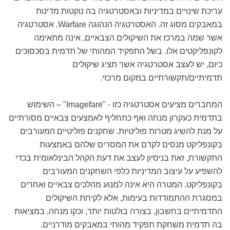
עריכת שינויים במדיניות ובאסטרטגיה בה נוקטות מדינות
במאבקים מסוג זה. האסטרטגיה הנהוגה Warfare, אסטרטגיה
אשר שמה במרכז את השיקולים הצבאיים, אינה מתאימה
לקונפליקטים אלו. בשל התפקיד המהותי של תדמית בסכסוכים
כיום, יש לעצב אסטרטגיה אשר תציג שיקולים
תדמיתיים/תקשורתיים במקום מרכזי.
המחברים מציעים אסטרטגיה כזו - "Imagefare" – השימוש
בתדמית כעקרון מנחה ואף כתחליף לאמצעים צבאיים מסורתיים
על מנת להשיג מטרות פוליטיות. שחקנים פוליטיים המעורבים
בקונפליקט מנסים לקדם את המסרים שלהם באמצעות
התקשורת, זאת בניסיון לעצב את דעת הקהל הבינלאומית בכדי
להשפיע על עיצוב המדיניות כלפי השחקנים המעורבים
בקונפליקט. המטרה היא אינה למנוע מהלכים צבאיים ואחרים
במסגרת ההתמודדות בעימות, אלא לקיחת השיקולים
התדמיתיים בחשבון, בצורה בולטות יותר, וכקו מנחה, במציאות
בה תדמית משחקת תפקיד מהותי במאבקים מודרניים.