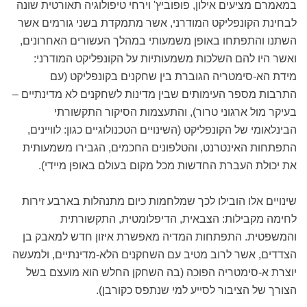
במאמרם מציעים אילון, פופוביץ' וירחי טיפולוגיה תאורטית שונה
לבחינת הקונפליקט המודרני, אשר מתמקדת בשני גורמים אשר
השתנו והתפתחו באופן משמעותי במהלך העשורים האחרונים,
ואשר היו להם השלכות משמעותיות על הקונפליקט המודרני:
מידת הא-סימטריה הגוברת בין שחקנים בקונפליקט (עם
התרבות מספר העימותים שבין מדינות לשחקנים לא מדינתיים –
בעיקר מול ארגוני טרור), והתעצמות הסיקור התקשורתי
הבינלאומי של הקונפליקט (השינויים הטכנולוגיים כגון: לוויינים,
התפתחות האינטרנט, והטלפונים החכמים, הגבירו משמעותית
את יכולת העברת החדשות מכל מקום בעולם באופן מיידי).
שינויים אלו הובילו לכך שמלחמות כיום מתנהלות בארבע זירות
לחימה מקבילות: הצבאית, הדיפלומטית, התקשורתית
והמשפטית. התפתחות המדיה מאפשרת איזון חדש למאבק בן
הצדדים, אשר לרוב מטיב עם השחקנים הלא-מדינתיים, ולמעשה
יוצרת א-סימטריה הפוכה (בה השחקן החלש הוא מועצם בשל
הצורך של הציבור לסייע למי שנתפס כקורבן).