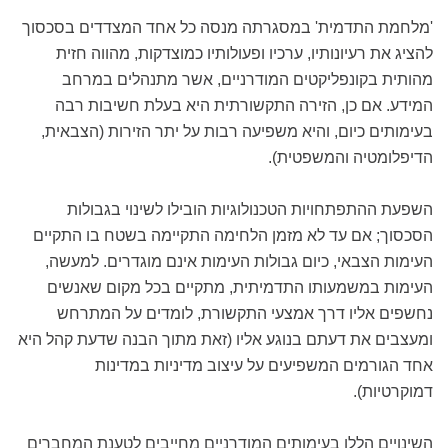
'מלחמת התדמית' במסגרתה מנסה כל אחד המצדדים בסכסוך
להציג את רעיונותיו, ערכיו ופעולותיו כמוצדקות, מהווה חזית
מהותית בקונפליקטים המודרניים, אשר מתנהלים במרחב
המידע. אם כן, הזירה התקשורתית היא בעלת חשיבות רבה
בעימותים כיום, והיא משפיעה רבות על יתר הזירות (הצבאית,
הדיפלומטיה והמשפטית).
השפעת ההתפתחויות הטכנולוגיות הובילו לשינוי בגבולות
הסכסוך; אם עד לא מזמן הלחימה התקיימה בשטח בו התקיים
העימות הצבאי, כיום גבולות העימות אינם מוגדרים. למעשה,
העימות במשמעותו התדמיתית, מתקיים בכל מקום שאנשים
נחשפים אליו דרך אמצעי התקשורת, לומדים על המתרחש
ומעצבים את דעתם בנוגע אליו (זאת מתוך הבנה שדעת קהל היא
אחד הגורמים המשפיעים על עיצוב מדיניות במדינות
דמוקרטיות).
השינויים הללו בעימותים המודרניים מחייבים לטענת המחברים