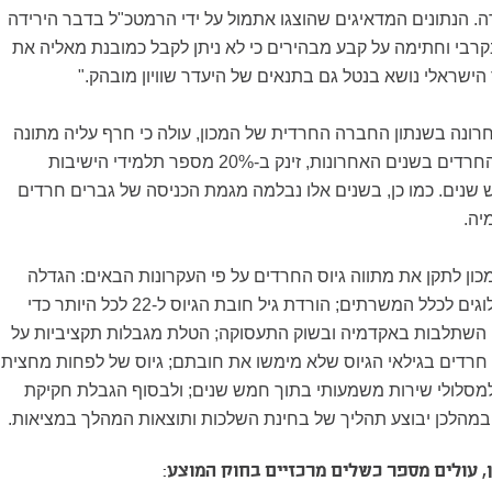
. הנתונים המדאיגים שהוצגו אתמול על ידי הרמטכ"ל בדבר הירידה
רבי וחתימה על קבע מבהירים כי לא ניתן לקבל כמובנת מאליה את
ישראלי נושא בנטל גם בתנאים של היעדר שוויון מובהק."
רונה בשנתון החברה החרדית של המכון, עולה כי חרף עליה מתונה
במספר המתגייסים החרדים בשנים האחרונות, זינק ב-20% מספר תלמידי הישיבות
 שנים. כמו כן, בשנים אלו נבלמה מגמת הכניסה של גברים חרדים
יה.
כון לתקן את מתווה גיוס החרדים על פי העקרונות הבאים: הגדלה
משמעותית של התמלוגים לכלל המשרתים; הורדת גיל חובת הגיוס ל-22 לכל היותר כדי
השתלבות באקדמיה ובשוק התעסוקה; הטלת מגבלות תקציביות על
 חרדים בגילאי הגיוס שלא מימשו את חובתם; גיוס של לפחות מחצית
סלולי שירות משמעותי בתוך חמש שנים; ולבסוף הגבלת חקיקת
מהלכן יבוצע תהליך של בחינת השלכות ותוצאות המהלך במציאות.
, עולים מספר כשלים מרכזיים בחוק המוצע: