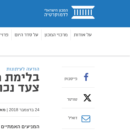
בית
על אודות
מרכזי המכון
על סדר היום
פרוי
מאמרים
בלימת מתווה הגיוס הנוכחי הוא צעד נכון
בית
הודעה לעיתונות
בלימת מ
פייסבוק
צעד נכון
טוויטר
24 בדצמבר 2018
|
מאת
דוא”ל
המניעים האמתיים ל