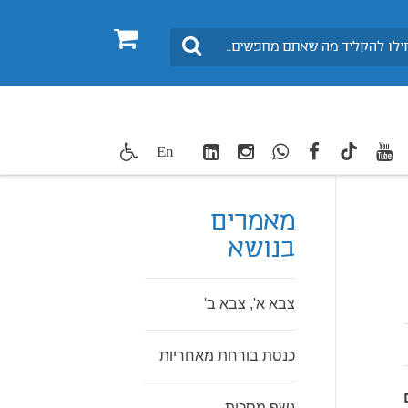
0
חיפוש
LinkedIn
Instagram
WhatsApp
facebook
youtube
twitte
En
TikTok
מאמרים
בנושא
צבא א', צבא ב'
כנסת בורחת מאחריות
נשף מסכות