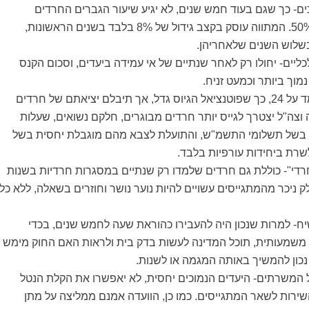
כים- כך שגם בעוד חמש שנים, לא יגיע שיעור הגברים החרדים
המתגייסים ל-50%. המתווה עוסק בקצב גידול של 8% בלבד בשנים הראשונות,
יים- יחולו רק לאחר שנתיים של אי עמידה ביעדים, וסכום הקנס
נמוך ביותר וכמעט זניח.
גיל הפטור- עומד על 24, כך שפוטנציאל הגיוס גדל, אך תיבלם יציאתם של חרדים
וצה"ל יצטרך לגייס יותר חרדים מבוגרים, חלקם נשואים, שעלות
 בשל תשלומי התשמ"ש, והתועלת לצבא מהם מוגבלת יחסית בשל
רת ביחידות עורפיות בלבד.
רדי"- כוללת גם חרדים שלמדו רק שנתיים במסגרות חרדיות בשנות
ק ניכר מהמתגייסים עשויים להיות נוער נושר וחוזרים בשאלה, ללא כל
יח- למרות שנכון היה להעבירו כהוראת שעה לחמש שנים, בכדי
שמעותית, תוכל המדינה לעשות בדק בית ולראות האם החוק מימש
נכון להמשיך באותה המגמה או לשנות.
המשרתים- היעדים הנמוכים יחסית, לא יאפשרו את הקלת הנטל
שירות לשאר המתגייסים. כמו כן, הוועדה אמנם ממליצה על מתן