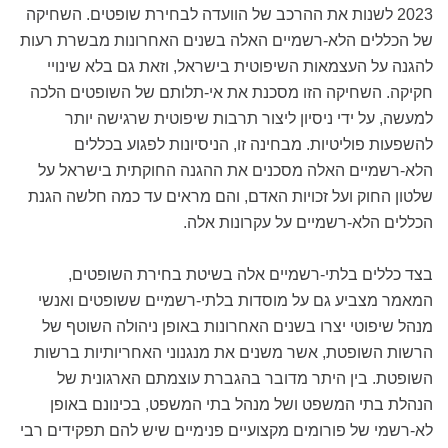
2023 לשנות את ההרכב של הוועדה לבחירת שופטים. השחיקה
של הכללים הלא-רשמיים האלה בשנים האחרונות מבשרת רעות
להגנה על העצמאות השיפוטית בישראל, וזאת גם בלא שינויי
חקיקה. השחיקה הזו מסכנת את אי-תלותם של השופטים הלכה
למעשה, על ידי ניסיון ליצור תרבות שיפוטית שרגישה יותר
להשפעות פוליטיות. מבחינה זו, הניסיונות לפגוע בכללים
הלא-רשמיים האלה מסכנים את ההגנה החוקתית בישראל על
שלטון החוק ועל זכויות האדם, והם מראים עד כמה חלשה הגנת
הכללים הלא-רשמיים על עקרונות אלה.
בצד כללים בלתי-רשמיים אלה בשיטת בחירת השופטים,
המאמר מצביע גם על מוסדות בלתי-רשמיים ששופטים ואנשי
מנהל שיפוטי יצרו בשנים האחרונות באופן ניהולה השוטף של
הרשות השופטת, אשר משנים את מנגנוני האחריותיות ברשות
השופטת. בין היתר מדובר בהגברת עוצמתם הארגונית של
הנהלת בתי המשפט ושל מנהל בתי המשפט, בכינונם באופן
לא-רשמי של פורומים מקצועיים פנימיים שיש להם תפקידים רבי