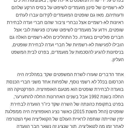
בפרט על ידי שרת המשפטים איילת שקד, באמצעות הליכים
לא-רשמיים של סינון מועמדים לשיפוט על בסיס הרקע שלהם
ודעותיהם. מאז גם שופטים המועמדים לקידום עברו לעתים
ראיונות לא-רשמיים אצל נבחרי ציבור שהם חברי ועדה לבחירת
שופטים, וידוע על מועמדים לשיפוט שערכו פגישות לובי אצל
חברים פוליטיים בוועדה. כל התהליכים הלא-רשמיים האלה גם
הובילו לפגישות לא-רשמיות של חברי ועדה לבחירת שופטים,
בניסיונות להגיע להסכמות על מועמדים, בפרט לבית המשפט
העליון.
אחד הדברים שעזרו לשרת המשפטים שקד במהלכיה היה
הכרסום בכלל לא רשמי נוסף, שלפחות אחד משני חברי הכנסת
בוועדה לבחירת שופטים הוא מטעם האופוזיציה. הפרקטיקה הזו
החלה בשנת 1992 אבל בשנים האחרונות החלה להתערער,
בפרט בתקופת כהונתה של השרה שקד כיו"ר הוועדה לבחירת
שופטים (החל משנת 2015) כאשר נציג האופוזיציה היה ממפלגת
ימין שהייתה שותפה לראיית העולם של הקואליציה ואף הצטרפה
לאחר זמן מה לקואליציה, תוך שנציג זה נשאר חבר הוועדה