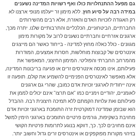
גם מפעל ההתנחלויות כולו ואף רשויות המדינה נשענים
במידה רבה על סיוע חוץ
. ללא מימון זר ייעלמו מנופי ארצנו לא
רק האגודה לזכויות האדם והאזרח, אלא רבים מהשירותים
החברתיים, הביטחוניים, הכלכליים והתרבותיים שלנו. יתרה מכך,
ארגונים אזרחיים וחברתיים נשענים לרוב על מקורות מימון
מגוונים - כולל כאלה מחוץ למדינה - בייחוד כאשר הם מייצגים
אינטרסים של קבוצות מוחלשות, חסרות אמצעים, המוּדרות
מהמרחב החברתי והפוליטי. המימון החיצוני, המאפשר את
פעילותם, אינו מכסה אינטרסים זרים או פגיעה בריבונות המדינה,
אלא מאפשר לאינטרסים הפנימיים להשמיע את קולם. תופעה זו
אינה ייחודית לארגוני זכויות אדם כמובן, שהרי גם ארגונים
לאומניים, יהודיים וימניים כמו "אם תרצו" אינם יכולים לממן את
פעילותם ואת עלויות הקמתם ללא תמיכה חיצונית רבה. ההבדל
הוא שבזמן שמדינה דמוקרטית זרה התומכת בארגוני זכויות אדם
מחויבת בשקיפות, גורמים פרטיים התומכים בארגוני הימין למשל
אינם מחויבים לכך. כך, דווקא בנוגע לתרומות פרטיות הקושי
בזיהוי מקורות מפוקפקים או אינטרסים זרים גדול וחשוב יותר.