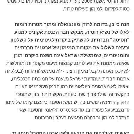
החוק הרוסי משנת 2006 נועד למנוע מארגוני זכויות אדם לשמש
כסות לקידום ולמימון פעילות טרור.
הנה כי כן, בדומה לרודן מוונצואלה ומתוך מטרות דומות
לאלו של נשיא רוסיה, מבקש חבר הכנסת אקוניס למנוע
"תסיסה" חברתית, להשתיק ביקורת לגיטימית על השלטון,
ובעצם לשלול את מקורות המימון של ארגונים חברתיים
והומניטריים, שממשלת ישראל אינה חפצה ביקרם
ומובן
שאינה מממנת את פעילותם. קבוצות מיעוט מקופחות ומוחלשות
לא יוכלו מעתה לקבל מימון חיצוני - לא מממשלות זרות (ובכלל זה
ארצות הברית, שמדינת ישראל נשענת על תמיכתה הכלכלית),
ואפילו לא מארגונים בינלאומיים כמו הבנק העולמי או האו"ם.
בהקשר זה יש להפריך שתי טענות, הקשורות זו בזו, שתומכי
החקיקה ויוזמיה עושים בהן שימוש: הטענה כי עצם קיומו של מימון
זר מצביע על פעולה בניגוד לאינטרס הלאומי, והטענה שאין
הצדקה למימון זר לנוכח הפגיעה בעקרון הריבונות.
ראשית יש לדחות את הטיעון ולפיו ארגון המקבל מימון זר