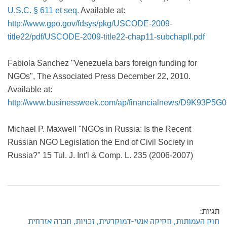
U.S.C. § 611 et seq.
Available at:
http://www.gpo.gov/fdsys/pkg/USCODE-2009-
title22/pdf/USCODE-2009-title22-chap11-subchapII.pdf
Fabiola Sanchez "Venezuela bars foreign funding for
NGOs", The Associated Press December 22, 2010.
Available at:
http://www.businessweek.com/ap/financialnews/D9K93P5G0
Michael P. Maxwell "NGOs in Russia: Is the Recent
Russian NGO Legislation the End of Civil Society in
Russia?" 15 Tul. J. Int'l & Comp. L. 235 (2006-2007)
תגיות:
חוק העמותות,
חקיקה אנטי-דמוקרטית,
זכויות,
חברה אזרחית