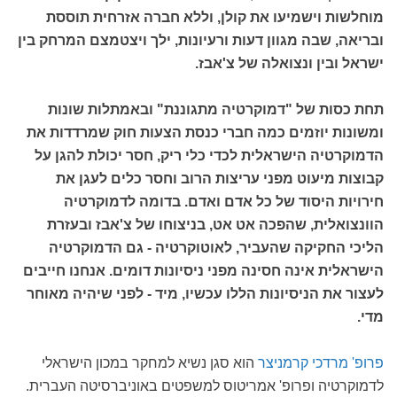
מוחלשות וישמיעו את קולן, וללא חברה אזרחית תוססת
ובריאה, שבה מגוון דעות ורעיונות, ילך ויצטמצם המרחק בין
ישראל ובין ונצואלה של צ'אבז.
תחת כסות של "דמוקרטיה מתגוננת" ובאמתלות שונות
ומשונות יוזמים כמה חברי כנסת הצעות חוק שמרדדות את
הדמוקרטיה הישראלית לכדי כלי ריק, חסר יכולת להגן על
קבוצות מיעוט מפני עריצות הרוב וחסר כלים לעגן את
חירויות היסוד של כל אדם ואדם. בדומה לדמוקרטיה
הוונצואלית, שהפכה אט אט, בניצוחו של צ'אבז ובעזרת
הליכי החקיקה שהעביר, לאוטוקרטיה - גם הדמוקרטיה
הישראלית אינה חסינה מפני ניסיונות דומים. אנחנו חייבים
לעצור את הניסיונות הללו עכשיו, מיד - לפני שיהיה מאוחר
מדי.
פרופ' מרדכי קרמניצר
הוא סגן נשיא למחקר במכון הישראלי
לדמוקרטיה ופרופ' אמריטוס למשפטים באוניברסיטה העברית.