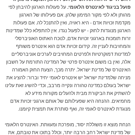
פועל בניגוד לאינטרס הלאומי.
על פעולות הארגון להיבחן לפי
מהותן ולא לפי מקור המימון שלהן. אם פעילותו של הארגון
מקדמת זכויות אדם - היא ראויה, ואין להתנכל לה. אם פעולות
הארגון מנוגדות לחוק - יש לפעול נגדו. אין להתפלא כלל שמדינות
זרות תומכות בארגוני זכויות אדם, לנוכח האתוס האוניברסלי
והמחויבות לעניין זה. קידום זכויות אדם הוא אינטרס משותף
למדינות דמוקרטיות ולפרטים המחויבים לערכים אוניברסליים
אלה, ואין בו משום אינטרס פרטי של המדינה התורמת על חשבון
האינטרס של מדינת ישראל. יתרה מכך, הצעת החוק האמורה
מניחה שלמדינת ישראל יש אינטרס לאומי יחיד וברור: להציג את
ישראל בעולם כמדינה טהורה ונקייה מרבב, וכדי להשיג זאת עלינו
להשתיק את הביקורת מבית ולהעלים מקורות מידע לא
מחמיאים. ההנחה היא שפעילותם של אותם ארגוני זכויות אדם
מנוגדת לאינטרס לאומי זה, ואף סותרת את תמצית קיומנו.
הנחת מוצא זו משוללת יסוד, מופרכת ומעוּותת. האינטרס הלאומי
של מדינת ישראל רחב הרבה יותר, וכולל בתוכו את טובתם, את