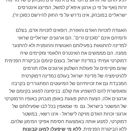
זרות (ואף על פי כן ארגון איפא"ק למשל, המייצג אינטרסים
ישראליים במובהק, אינו נדרש על פי החוק להירשם כסוכן זר).
האגודה לזכויות האדם והאזרח, רופאים לזכויות אדם, בצלם
ודומיהם אינם "סוכנים זרים". הם ארגונים ישראליים שראוי
למדינה להתגאות בפעילותם האנושית וההומנית ולא להתנער
ממנה. הם מממשים את האינטרס הלאומי ומקיימים שיח
דמוקרטי אמיתי במדינת ישראל. בעצם קיומם ובביקורת הפנימית
שהם מקיימים על פעולות השלטון ארגונים אלה תורמים
ללגיטימציה של מדינת ישראל בעולם כמדינה דמוקרטית
המכבדת גם את זכויותיהם של המיעוטים המתגוררים בקרבה
ומאפשרת להם להשמיע את קולם. בניסיונה לפגוע בקיומם של
ארגונים אלה, הצעת החוק פוגעת באופן מובהק באופיו הדמוקרטי
של המשטר בישראל. גם מי שמאמין בכל לבו שפעילותם של
ארגוני זכויות האדם מזיקה לישראל - אינו רשאי, במשטר
דמוקרטי, למנוע אותה באמצעות חסימת אפיקי המימון שלהם.
ללא הביקורת הפנימית,
ללא מי שיפעלו למען קבוצות