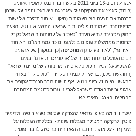
אמריקנית. ב-13 ביוני 2011 ביקש חבר הכנסת אופיר אקוניס
(ליכוד) לאמץ את החקיקה של צ'אבז גם בישראל, והניח על שולחן
הכנסת את הצעת חוק העמותות (תיקון - איסור תמיכה של ישות
מדינית זרה בעמותות פוליטיות בישראל), התשע"א-2011. הצעת
החוק מסבירה שהיא נועדה "לאסור על עמותות בישראל לקבל
תרומות מממשלות וגופים בינלאומיים כדוגמת האו"ם והאיחוד
האירופי", "לאור פעילותן
המתסיסה
[כך במקור] של ארגונים
רבים הפועלים תחת מסווה של 'ארגוני זכויות אדם' ובאים
להשפיע על השיח הפוליטי, אופייה ומדיניותה של מדינת ישראל"
[ההדגשה שלנו]. בריאיון לתכנית הטלוויזיה "פוליטיקה" בערוץ
הראשון, מיום 21 ביוני 2011, אף השווה חבר הכנסת אקוניס את
ארגוני זכויות האדם בישראל לארגוני טרור כדוגמת המחתרת
הבסקית והארגון האירי IRA.
גישה זו דומה באופן מדאיג להצדקה שסיפק נשיא רוסיה, ולדימיר
פוטין, לחקיקה המטילה מגבלות שונות - ובכלל זה הגבלות על
מימון זר - על ארגוני החברה האזרחית ברוסיה. לדברי פוטין,