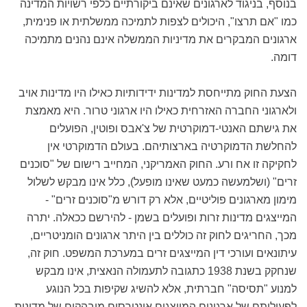
בנוסף, בניגוד לארגונים שאינם ביקורתיים כלפי רשויות המדינה
כמו "אם תרצו", היכולים לצפות לתמיכה ממשלתית או פנימית,
ארגונים המבקרים את מדיניות הממשלה אינם נהנים מתמיכה
דומה.
הצעת החוק מתייחסת למדינות ידידותיות כאילו היו מדינות אויב
ולארגוני החברה האזרחית כאילו היו ארגוני טרור. היא מאמצת
את גישתם האנטי-דמוקרטית של צ'אבס ופוטין, הפועלים
להחלשת הדמוקרטיה בארצותיהם. בעולם הדמוקרטי אין
לחקיקה זו אח ורע. החוק האמריקני, המחייב רישום של "סוכנים
זרים" (ושלמעשה כמעט שאינו מופעל), כלל אינו מבקש לשלול
מימון מארגונים פוליטיים, אלא רק דורש מ"סוכנים זרים" -
המייצגים מדינות זרות ופועלים בשמן - להירשם ככאלה. יתרה
מכך, החריגים לחוק זה כוללים בין היתר ארגונים הומניטריים,
עיתונאים ועורכי דין המייצגים זרים במערכת המשפט. חוק זה,
שנחקק בשנת 1938 כתגובה לתעמולה הנאצית, אינו מבקש
למנוע "תסיסה" חברתית, אלא להשיג שקיפות בכל הנוגע
לפעילותם של ארגונים המייצגים אינטרסים מובהקים של מדינות