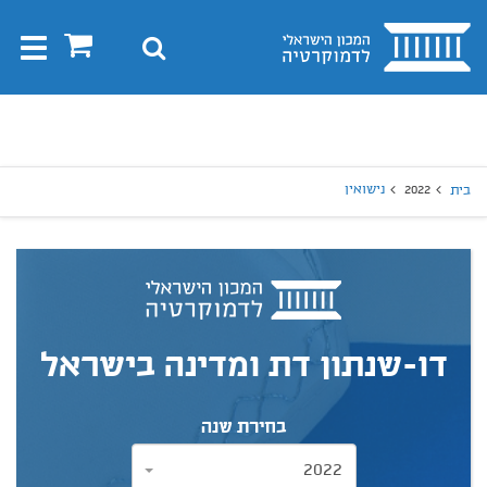
בית
0
חיפוש
Toggle
gation
יפוש
חיפוש
2022
נישואין
בית
דו-שנתון דת ומדינה בישראל
בחירת שנה
2022
2022