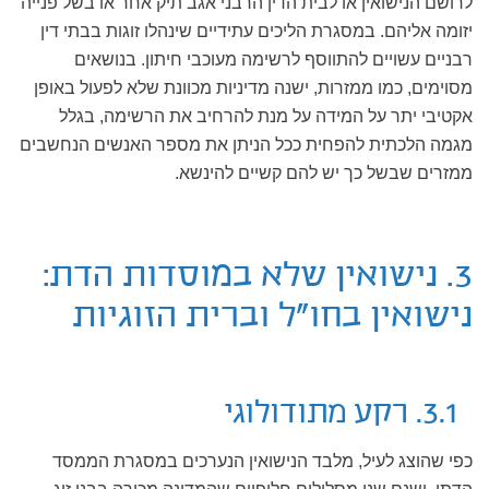
לרושם הנישואין או לבית הדין הרבני אגב תיק אחר או בשל פנייה
יזומה אליהם. במסגרת הליכים עתידיים שינהלו זוגות בבתי דין
רבניים עשויים להתווסף לרשימה מעוכבי חיתון. בנושאים
מסוימים, כמו ממזרות, ישנה מדיניות מכוונת שלא לפעול באופן
אקטיבי יתר על המידה על מנת להרחיב את הרשימה, בגלל
מגמה הלכתית להפחית ככל הניתן את מספר האנשים הנחשבים
ממזרים שבשל כך יש להם קשיים להינשא.
3. נישואין שלא במוסדות הדת:
נישואין בחו"ל וברית הזוגיות
3.1. רקע מתודולוגי
כפי שהוצג לעיל, מלבד הנישואין הנערכים במסגרת הממסד