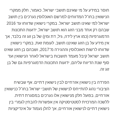
חוסר במידע על מי שאינם תושבי ישראל. כאמור, חלק ממקרי
הנישואין בחו"ל המדווחים למרשם האוכלוסין נערכים בין תושב
ישראל למי שאינו תושב ישראל. במקרי נישואין שדווחו עד 2016
שבהם רק אחד מבני הזוג הוא תושב ישראל, ידועות התכונות
הדמוגרפיות (כמו ארץ לידה, גיל, דת ומין) של בן זוג זה בלבד, אך
אין מידע על בן הזוג שאיננו תושב. לעומת זאת, במקרי נישואין
שדווחו לרשות האוכלוסין וההגירה מ־2017, ושבהם בן הזוג שאינו
תושב ישראל קיבל מעמד תושבות בישראל לאחר הנישואין ועד
סוף שנת הדיווח עליהם, ידועות התכונות הדמוגרפיות גם של בן
זוג זה.
הפרדה בין נישואין אזרחיים לבין נישואין דתיים. אף שבשיח
הציבורי נהוג להתייחס לנישואין של תושבי ישראל בחו"ל כנישואין
אזרחיים, בפועל חלק מנישואין אלו נערכים במסגרת דתית.
ללשכה המרכזית לסטטיסטיקה אין אפשרות להבחין לגמרי בין
נישואין דתיים לנישואין אזרחיים, אך להלן נעמוד על אינדיקציות