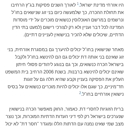
1
היו אזרחי מדינת ישראל.
לאורך השנים פסיקות בג"ץ הרחיבו
את תחולת ההכרה, כך שלמעשה כיום בני זוג שנישאים בחו"ל
ונרשמים במרשם האוכלוסין כנשואים מוכרים על ידי מוסדות
המדינה לכל דבר ועניין ולא רק לצורכי רישום (למעט בתי הדין
הדתיים, שיכולים שלא להכיר בנישואין לעניינים דתיים).
מאחר שנישואין בחו"ל יכולים להיערך גם במסגרת אזרחית, בני
זוג שאינם בני אותה דת יכולים גם הם להינשא בחו"ל ולקבל
בישראל הכרה כנשואים, וכך גם בנוגע ליהודים פסולי חיתון
שאינם יכולים להינשא ברבנות. בשנת 2006 הרחיב בית המשפט
העליון את הפסיקה בעניין וקבע שהיא חלה גם על זוגות
חד־מיניים, כך שגם אלו יכולים להיות מוכרים כנשואים על בסיס
2
נישואין אזרחיים בחו"ל.
ברית הזוגיות לחסרי דת. כאמור, החוק מאפשר הכרה בנישואין
שנערכים בישראל רק לפי דיני העדות הדתיות המוכרות, וכך נוצר
מצב שמי שאינו נמנה עם הדתות הללו ומוגדר "חסר דת" לא יכול