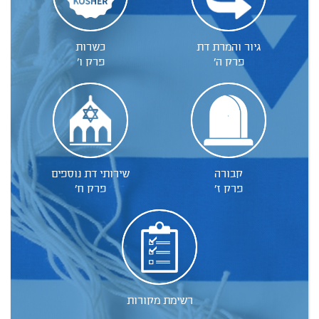
גיור והמרת דת
כשרות
פרק ה'
פרק ו'
קבורה
שירותי דת נוספים
פרק ז'
פרק ח'
רשימת מקורות