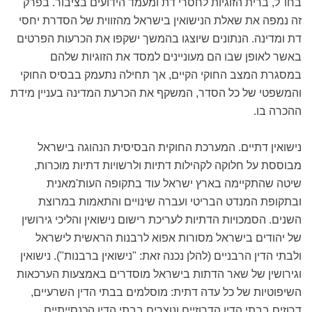
בחו"ל, ברית הזוגיות לחסרי דת ומעמד הידועים בציבור. בפרק
זה נמפה את שאלת הנישואין בישראל מהזווית של הסדרת יחסי
דת ומדינה. הנתונים שיוצגו בהמשך ישקפו את הכרעות הפרטים
באשר לאופן שבו הם מעוניינים למסד את הזוגיות שלהם
במסגרת המצב החוקי הקיים, אך תחילה נתעמק בבסיס החוקי
והמשפטי של כל הסדר, המשקף את הכרעת המדינה בעניין מידת
ההכרה בו.
נישואין דתיים. המערכת החוקית הבסיסית הנהוגה בישראל
מבוססת על חלוקה לקהילות דתיות ולרשויות דתיות מוכרות,
שיטה שהתקיימה בארץ ישראל עוד בתקופה העות'מאנית
ובתקופת המנדט הבריטי ועברה שינויים והתאמות במרוצת
השנים. הסמכויות הדתיות לעריכת רישום נישואין והליכי גירושין
של יהודים בישראל מסורות אפוא לרבנות הראשית לישראל
ולבתי הדין הרבניים (להלן נכנה זאת: "נישואין ברבנות"). נישואין
וגירושין של שאר הדתות בישראל מוסדרים באמצעות הערכאות
השיפוטיות של כל עדה דתית: מוסלמים בבתי הדין השרעיים,
דרוזים בבתי הדין הדרוזיים ונוצרים בבתי הדין הכנסייתיים.