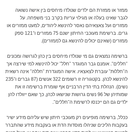
ממזר או ממזרת הם ילדים שנולדו מיחסים בין אישה נשואה
לגבר שאינו בעלה או מגילוי עריות בקרב בני משפחה. על
ממזרים ועל צאצאיהם נאסר להינשא ליהודים, למעט ממזרים או
גרים. ברשימת מעוכבי החיתון ישנם 75 ממזרים ו־121 ספק
ממזרים (שאינם יכולים להינשא גם לממזרים).
ברשימה נמצאים גם מי שנולדו מיחסים בין כהן לגרושה ומכונים
"חללים". אומנם גבר המוגדר "חלל" יכול להינשא למי שירצה אך
ה"חללוּת" עוברת לצאצאיו. אישה המוגדרת "חללה" אינה רשאית
להינשא לכהן. בקטגוריה זו רשומים 322 אנשים (87 גברים ו־235
נשים). הנהלת בתי הדין הרבניים אף שומרת ברשימה זו את
שמותיהן של 96 נשים גרושות שנישאו לכהן, כך שאם ייוולדו להן
ילדים גם הם ייכנסו לרשימת ה"חללים".
ככלל, ברשימה מופיעים רק מעוכבי חיתון שיש עליהם מידע ישיר
בעקבות הליכים שניהלו מוסדות הדת או בעקבות מידע שהתברר