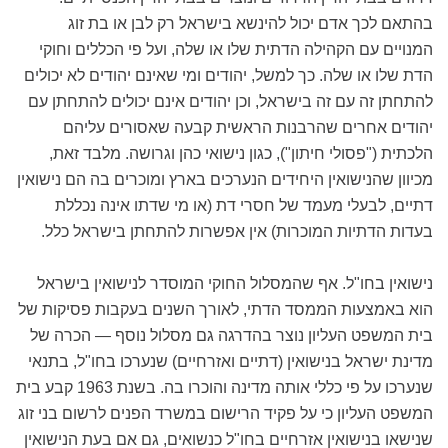
בהתאם לכך אדם יכול להינשא בישראל רק לבן או בת זוג
המנויים עם הקהילה הדתית שלו או שלה, ועל פי הכללים וחוקי
הדת שלו או שלה. כך למשל, יהודים ומי שאינם יהודים לא יכולים
להתחתן זה עם זה בישראל, וכן יהודים אינם יכולים להתחתן עם
יהודים אחרים שהרבנות הראשית קבעה שאסורים עליהם
הלכתית ("פסולי חיתון"), כגון נישואי כהן וגרושה. מלבד זאת,
מכיוון שהנישואין היחידים הנערכים בארץ ומוכרים בה הם נישואין
דתיים, לבעלי מעמד של חסרי דת (או מי שדתו אינה נכללת
בעדות הדתיות המוכרות) אין אפשרות להתחתן בישראל כלל.
נישואין בחו"ל. אף שהמסלול החוקי המוסדר לנישואין בישראל
הוא באמצעות הממסד הדתי, לאורך השנים בעקבות פסיקות של
בית המשפט העליון נוצר בהדרגה גם מסלול נוסף — הכרה של
מדינת ישראל בנישואין (דתיים ואזרחיים) שנערכו בחו"ל, בתנאי
שנערכו על פי כללי אותה מדינה והוכרו בה. בשנת 1963 קבע בית
המשפט העליון כי על פקיד הרישום במשרד הפנים לרשום בני זוג
שנישאו בנישואין אזרחיים בחו"ל כנשואים, גם אם בעת הנישואין