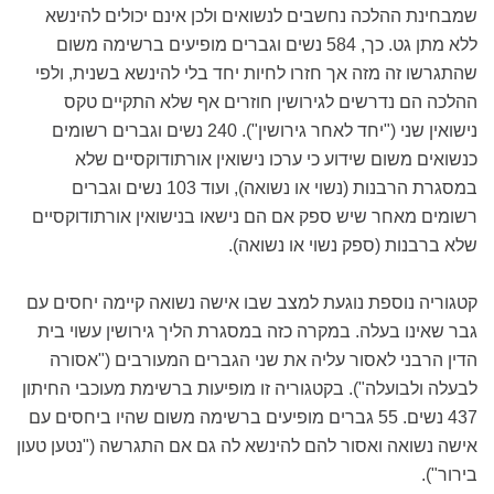
שמבחינת ההלכה נחשבים לנשואים ולכן אינם יכולים להינשא
ללא מתן גט. כך, 584 נשים וגברים מופיעים ברשימה משום
שהתגרשו זה מזה אך חזרו לחיות יחד בלי להינשא בשנית, ולפי
ההלכה הם נדרשים לגירושין חוזרים אף שלא התקיים טקס
נישואין שני ("יחד לאחר גירושין"). 240 נשים וגברים רשומים
כנשואים משום שידוע כי ערכו נישואין אורתודוקסיים שלא
במסגרת הרבנות (נשוי או נשואה), ועוד 103 נשים וגברים
רשומים מאחר שיש ספק אם הם נישאו בנישואין אורתודוקסיים
שלא ברבנות (ספק נשוי או נשואה).
קטגוריה נוספת נוגעת למצב שבו אישה נשואה קיימה יחסים עם
גבר שאינו בעלה. במקרה כזה במסגרת הליך גירושין עשוי בית
הדין הרבני לאסור עליה את שני הגברים המעורבים ("אסורה
לבעלה ולבועלה"). בקטגוריה זו מופיעות ברשימת מעוכבי החיתון
437 נשים. 55 גברים מופיעים ברשימה משום שהיו ביחסים עם
אישה נשואה ואסור להם להינשא לה גם אם התגרשה ("נטען טעון
בירור").