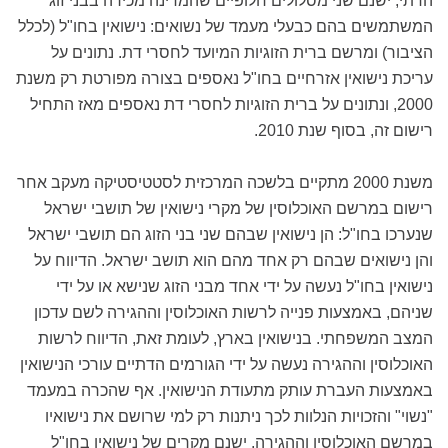
הדתי, ישנם שני מסלולים חלופיים שהמדינה מכירה בבני זוג
המשתמשים בהם כבעלי מעמד של נשואים: נישואין בחו"ל (לכלל
הציבור) ומרשם ברית הזוגיות המיועד לחסרי דת. נתונים על
עריכת נישואין אזרחיים בחו"ל נאספים בצורה מפורטת רק משנת
2000, ונתונים על ברית הזוגיות לחסרי דת נאספים מאז התחיל
רישום זה, בסוף שנת 2010.
משנת 2000 מתקיים בלשכה המרכזית לסטטיסטיקה מעקב אחר
רישום במרשם האוכלוסין של מקרי נישואין של תושבי ישראל
שנערכו בחו"ל: הן נישואין שבהם שני בני הזוג הם תושבי ישראל
והן נישואים שבהם רק אחד מהם הוא תושב ישראל. הדיווח על
נישואין בחו"ל נעשה על ידי אחד מבני הזוג שנישא או על ידי
שניהם, באמצעות פנייה לרשות האוכלוסין וההגירה לשם עדכון
המצב המשפחתי. בנישואין בארץ, לעומת זאת, הדיווח לרשות
האוכלוסין וההגירה נעשה על ידי הגורמים הדתיים עורכי הנישואין
באמצעות העברת עותק מתעודת הנישואין. אף שהכרה במעמד
"נשוי" והזכויות הנלוות לכך ניתנות רק למי שרושם את נישואיו
במרשם האוכלוסין וההגירה, ישנם מקרים של נישואין בחו"ל