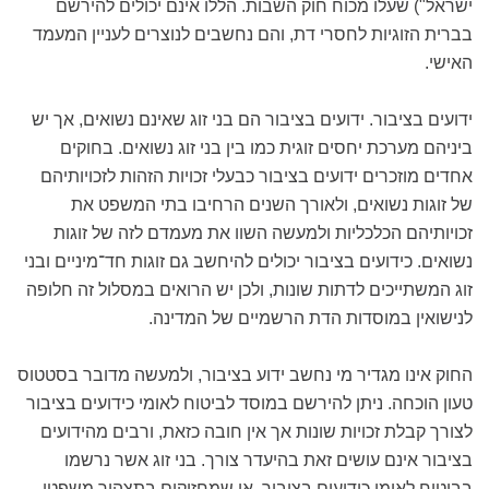
ישראל") שעלו מכוח חוק השבות. הללו אינם יכולים להירשם
בברית הזוגיות לחסרי דת, והם נחשבים לנוצרים לעניין המעמד
האישי.
ידועים בציבור. ידועים בציבור הם בני זוג שאינם נשואים, אך יש
ביניהם מערכת יחסים זוגית כמו בין בני זוג נשואים. בחוקים
אחדים מוזכרים ידועים בציבור כבעלי זכויות הזהות לזכויותיהם
של זוגות נשואים, ולאורך השנים הרחיבו בתי המשפט את
זכויותיהם הכלכליות ולמעשה השוו את מעמדם לזה של זוגות
נשואים. כידועים בציבור יכולים להיחשב גם זוגות חד־מיניים ובני
זוג המשתייכים לדתות שונות, ולכן יש הרואים במסלול זה חלופה
לנישואין במוסדות הדת הרשמיים של המדינה.
החוק אינו מגדיר מי נחשב ידוע בציבור, ולמעשה מדובר בסטטוס
טעון הוכחה. ניתן להירשם במוסד לביטוח לאומי כידועים בציבור
לצורך קבלת זכויות שונות אך אין חובה כזאת, ורבים מהידועים
בציבור אינם עושים זאת בהיעדר צורך. בני זוג אשר נרשמו
בביטוח לאומי כידועים בציבור, או שמחזיקים בתצהיר משפטי