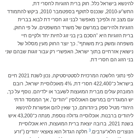
להינשא בישראל כלל. חוק ברית הזוגיות לחסרי דת,
התש"ע-2010, שנכנס לתוקף בספטמבר 2010, ביקש להתמודד
עם מצב זה ולפיכך מאפשר לבני זוג חסרי דת לבוא בברית
הזוגיות ולהירשם במרשם של משרד המשפטים. על פי החוק,
ברית הזוגיות היא "הסכם בין בני זוג לחיות יחד ולקיים חיי
משפחה ומשק בית משותף". כך יוצר החוק מעין מסלול של
נישואין אזרחיים בתוך ישראל, האפשרי רק עבור זוגות שבהם שני
בני הזוג הם חסרי דת.
לפי נתוני הלשכה המרכזית לסטטיסטיקה, נכון לשנת 2021 חיים
בישראל כ־422,400 חסרי דת, 4% מאוכלוסיית ישראל, רובם
המובהק עולים מברית המועצות לשעבר או ילדיהם. נוסף על כך,
יש המוגדרים במרשם האוכלוסין "יהודים", אך הממסד הדתי
היהודי מטיל ספק ביהדותם, כך שאין להם אפשרות להינשא
ליהודים ברבנות. אוכלוסייה גדולה נוספת, מנתה כ־43,200 איש
בשנת 2021, ברובה יוצאת ברית המועצות, היא אוכלוסיית
3
הנוצרים הלא־ערבים.
חלקה הגדול הוא צאצאי יהודים ("זרע