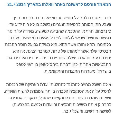
המאמר פורסם לראשונה באתר וואלה! בתאריך 31.7.2014
הבטן מסרבת להגן על חופש הביטוי של חברת הכנסת חנין
זועבי. התייחסותה לחטיפת הנערים (בשלב בו לא היה ידוע עדיין
כי נרצחו), חרף אי ההסכמה שהביעה למעשה, מעידה על חוסר
רגישות אנושית שראוי לגלות כלפי כל פגיעה במי שאינו מעורב
בלחימה- תהא זהותו אשר תהא. היא מעידה גם על חוסר ההבנה
הבסיסי שלה אשר למהותו של טרור. למרבה הצער, אין היא
יחידה בעמדות אלה. יש לה שותפים רבים – יהודים וערבים. גם
התבטאויות אחרות, כגון דבריה ביחס לאופן בו ראוי לטפל
בישראל, מעוררות התנגדות והתקוממות.
אולם השכל מחייב להתנגד להחלטת וועדת האתיקה של הכנסת
להטיל עליה את הסנקציה הכבדה ביותר שעומדת לרשות הוועדה,
ושאינה עומדת בשום יחס לסנקציות שהוטלו במקרים אחרים-
להרחיק אותה מישיבות המליאה והוועדות (למעט בהצבעות)
לשישה חודשים. והשכל גובר.