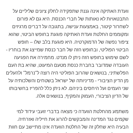
וועדת האתיקה אינה גננת שתפקידה לחלק ציונים שליליים על
התבטאויות לא נאותות של חברי הכנסת. היא גם לא פורום
לשחרור קיטור, באמצעות ענישה, בתגובה על דברים מרגיזים
ומקוממים החלטת וועדת האתיקה פוגעת בחופש הביטוי, שהוא
ציפור נפשה של הדמוקרטיה. היא פוגעת בלב שלו – חופש
הביטוי הפוליטי, ובחופש הזה של חבר כנסת שמייצג את בוחריו -
לשם שימוש בחופש הזה ניתן לו מנדט. מחמירה את הפגיעה
העובדה שמדובר בחברת כנסת מטעם המיעוט, שהיא בת העם
הפלשתיני, בנושאים שהרוב הפוליטי היה רוצה ל"נרמל" ולהעלים
מן הדיון הציבורי - מדיניותה של ישראל בשטחים והשלכותיה על
שני העמים ועל היחסים ביניהם. לא ניתן כלל להפריז בחשיבותו
של הדיון הציבורי, העמוק והמקיף, בנושאים אלה.
משתמע מהחלטת הוועדה כי מצאה בדברי זועבי עידוד למי
שקמים נגד המדינה והמבקשים להרוג את חייליה ואזרחיה.
הבעיה היא שחלק זה של החלטת הוועדה אינו מתיישב עם חוות