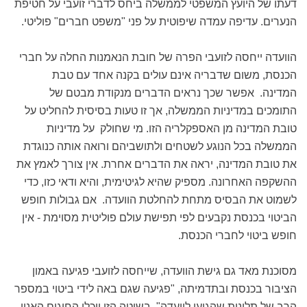
דעתו של היועץ המשפטי לממשלה ביחס לדברי זועבי על חטיפת
הנערים. עדיפה עמדה שיפוטית על פני "משפט חברים" פוליטי.
הוועדה ייחסה לזועבי הפרה של חובת הנאמנות החלה על חברי
הכנסת, משום שדבריה אינם עולים בקנה אחד עם טבת
המדינה. אפשר שכך נראים הדברים מנקודת מבטם של
התומכים במדיניות הממשלה, אך זו טעות בסיסית להחליט על
טובת המדינה מן האספקלריה הזו. מי שחולק על מדיניות
הממשלה בכל הנוגע לשטחים ולתושביהם ורואה אותה כנוגדת
את טובת המדינה, יראה את הדברים אחרת. אין צורך לאמץ את
ההשקפה האחרונה. מספיק שהיא לגיטימית, והיא ודאי כזו, כדי
לשמוט את הבסיס מתחת להחלטת הוועדה. אם גבולות חופש
הביטוי בכנסת נקבעים לפי תפישת עולם פוליטית מסוימת - אין
חופש ביטוי לחברי הכנסת.
מסוכנת מאד גם גישת הוועדה, שייחסה לזועבי פגיעה באמון
הציבור בכנסת ובתדמיתה, "פגיעה שגם באה לידי ביטוי במספר
הרב של תלונות שהגיעו לוועדה" .בשיטה הזו יוכלו החוגים האנוי