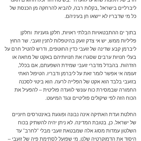
ליברליים בישראל ,בקלות רבה, להביא להרחקה מן הכנסת של
כל מי שדבריו לא יישאו חן בעיניהם.
בתוך ים ההתבטאויות הבלתי ראויות, חלקן גזעניות וחלקן
פליליות ממש, יש אי צדק זועק בהיטפלות לחנין זועבי. שר החוץ
ליברמן קבע שדינה של זועבי כדין החוטפים, ודרש להטיל חרם על
בעלי חנויות ערבים שסגרו את חנויותיהם באקט של מחאה או
הזדהות. בהבדל מדברי זועבי שמידת השפעתם, אם בכלל,
זעומה אי אפשר לומר זאת על ליברמן ודבריו. הטיפול האתי
בזועבי בלבד הוא אקט של הפלייה לרעה. הוא ביטוי לסכנה
החמורה שבמסירת כוח עונשי לוועדה פוליטית – להפעיל את
הכוח הזה לפי שיקולים פוליטיים ונגד המיעוט.
החלטת ועדת האתיקה אינה נבונה ופוגעת באינטרסים חיוניים
של ישראל. כן, בטובת המדינה. לא ניתן יהיה להשתיק בכוח
השלטון עמדות מסוג אלה שמבטאת זועבי מבלי "לחרב" עד
היסוד את הדמוקרטיה שלנו. מי שפועל לסתימת פיה של זועבי –