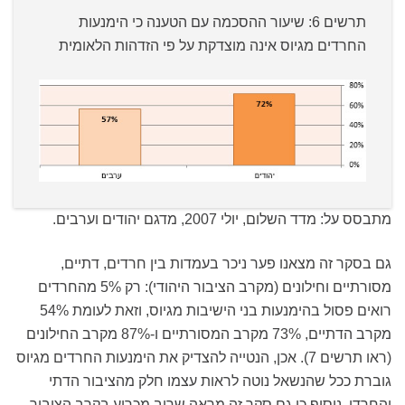
תרשים 6: שיעור ההסכמה עם הטענה כי הימנעות
החרדים מגיוס אינה מוצדקת על פי הזדהות הלאומית
מתבסס על: מדד השלום, יולי 2007, מדגם יהודים וערבים.
גם בסקר זה מצאנו פער ניכר בעמדות בין חרדים, דתיים,
מסורתיים וחילונים (מקרב הציבור היהודי): רק 5% מהחרדים
רואים פסול בהימנעות בני הישיבות מגיוס, וזאת לעומת 54%
מקרב הדתיים, 73% מקרב המסורתיים ו-87% מקרב החילונים
(ראו תרשים 7). אכן, הנטייה להצדיק את הימנעות החרדים מגיוס
גוברת ככל שהנשאל נוטה לראות עצמו חלק מהציבור הדתי
והחרדי. נוסיף כי גם סקר זה מראה שרוב מכריע בקרב הציבור