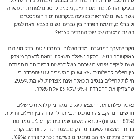
שונות לגבי שירות חרדים ודתיים בצבא. האם הציבור הישראלי,
ובעיקר החילונים והמסורתיים, מוכנים להסכים לפתרונות פשרה
אשר עשויים להיראות כפגיעה בעקרונות יסוד הומניסטיים
וליברליים, דוגמת הפרדה בין גברים ונשים בצבא, וזאת למען
השגת המטרה של גיוס החרדים לצבא?
סקר שנערך במסגרת "מדד השלום" במרכז גוטמן בדק סוגיה זו
באוקטובר 2011. בסקר נשאלה השאלה: "האם לדעתך מוצדק
שצה"ל יקיים אירועים שבהם בשל דרישות דתיות תהיה הפרדה
בין חיילים לחיילות?". 64.5% מן המשיבים ענו שהפרדה בין
חיילות לחיילים בנסיבות כאלה אינה מוצדקת, לעומת 29.5%
שהצדיקו את ההפרדה, ו-6% שלא ענו על השאלה.
כאשר פילחנו את התוצאות על פי מגזר ניתן לראות כי עולים
חדשים הם הקבוצה המתנגדת ביותר להפרדה בין חיילים וחיילות
(81% התנגדות) - כנראה משום שמרבית מן העולים ממדינות
ברית המועצות לשעבר מחזיקים בעמדות חילוניות מובהקות.
יהודים ותיקים אף הם מתנגדים בשיעור ניכר להפרדה (69%),