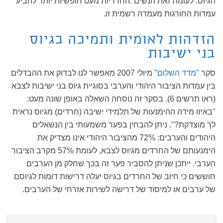
הגיוס. לעומת זאת הנשים .החרדיות מעט חופשיות יותר להביע
עמדות החורגות מעמדה רשמית זו.
הזדהות לאומית ותמיכה בגיוס
בני ישיבות
סקר "
מדד השלום
" מיולי 2007 מאפשר לנו לבדוק את ההבדלים
בין עמדות הציבור היהודי והערבי בסוגיית גיוס בני ישיבות לצבא
(ראו תרשים 6). בסקר זה נוסחה השאלה באופן שונה מעט:
"באיזו מידה ההימנעות של תלמידי ישיבה (חרדים) מגיוס נראית
לך מוצדקת?". ניתן להבחין בפער משמעותי בין הנשאלים
היהודים והערבים: 72% מהציבור היהודי אינו מצדיק את
הימנעותם של החרדים מגיוס לצבא, לעומת 57% מקרב הציבור
הערבי. ייתכן שניתן להסביר פער זה בכך שחלק מן הערבים
חוששים כי חיוב של החרדים בגיוס יעלה דרישות דומות לגיוסם
של ערבים או למיסוד של דרישה לשירות אזרחי של הערבים.