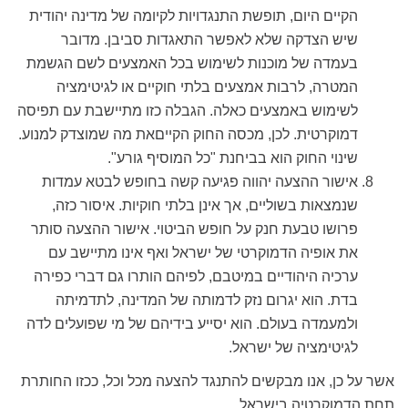
הקיים היום, תופשת התנגדויות לקיומה של מדינה יהודית
שיש הצדקה שלא לאפשר התאגדות סביבן. מדובר
בעמדה של מוכנות לשימוש בכל האמצעים לשם הגשמת
המטרה, לרבות אמצעים בלתי חוקיים או לגיטימציה
לשימוש באמצעים כאלה. הגבלה כזו מתיישבת עם תפיסה
דמוקרטית. לכן, מכסה החוק הקייםאת מה שמוצדק למנוע.
שינוי החוק הוא בביחנת "כל המוסיף גורע".
אישור ההצעה יהווה פגיעה קשה בחופש לבטא עמדות
שנמצאות בשוליים, אך אינן בלתי חוקיות. איסור כזה,
פרושו טבעת חנק על חופש הביטוי. אישור ההצעה סותר
את אופיה הדמוקרטי של ישראל ואף אינו מתיישב עם
ערכיה היהודיים במיטבם, לפיהם הותרו גם דברי כפירה
בדת. הוא יגרום נזק לדמותה של המדינה, לתדמיתה
ולמעמדה בעולם. הוא יסייע בידיהם של מי שפועלים לדה
לגיטימציה של ישראל.
אשר על כן, אנו מבקשים להתנגד להצעה מכל וכל, ככזו החותרת
תחת הדמוקרטיה בישראל.