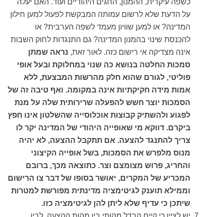
כשפה עיקרית, ההמנון, החגים היהודיים ועוד. האם יעלה
על הדעת שלא לרשום עמותה המבקשת לפעול למען חילון
המדינה? או למען שוויון מעמד לשפה הערבית? או
להכנסת שינוי בהמנון המדינה? גם התנגדות לחוק השבות
אינה מצדיקה אי רישום כזה. לאור זאת,
נראה שמתן
סמכות החלטה בנושא כה שנוי במחלוקת ובעל אופי
פוליטי, לגורם שהוא חלק מהרשות המבצעת, ללא
אמות מידה חקיקתיות אינה במקומה. ואף טיבה זה של
הסמכות יוצר חשש להפעלה שרירותית שלה על מנת
לפגוע ולהשתיק קבוצות אוכלוסייה שהשלטון אינו חפץ
ביקרם. דווקא מי שאופייה היהודי של המדינה יקר לו
צריך להתנגד להצעה. אם תתקבל ההצעה, לא יהיה
מנוס מלפרש את הסמכות, בשל אופייה הקיצוני
והחריג, פרוש מצומצם וצר. כתוצאה מכך, ברובם
המכריע של המקרים, יאושר בסופו של דבר צו הרישום
וממילא תוענק לגיטימציה מדינתית מפורשת למטרות
שיתכן כי עדיף שלא ליתן להן לגיטימציה כזו.
יש לציין כי קיים הבדל מהותי בין מהות ההצעה, לבין