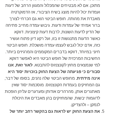
מתוכן. אם לא מבטיחים שהמכלול והמגוון הרחב של דעות
ועמדות יכול להיות מוצג בשיח הציבורי, אז הדמוקרטיה
מאבדת את מהותה. חופש הביטוי הוא גם הכרחי לצורך
ברור אמיתי של עמדות ודעות. גיבוש עמדה מחייב פתיחה
של הדיון לדעות השונות, לרבות דעות קיצוניות. דווקא
כאשר הדעות מתנגשות זו בזו, ועל רקע דיון פתוח ועשיר
כזה, אדם יכול לגבש לעצמו עמדה מושכלת. חופש הביטוי
חיוני במיוחד, דווקא בדברים המקוממים והמרגיזים ביותר.
החשיבות המרכזית של חופש הביטוי היא לאפשר דווקא
למי שנמצאים מחוץ לקונצנזוס להתבטא.
לאור זאת, אנו
סבורים כי פגיעתה של הצעת החוק בזכויות יסוד היא
אינה מידתית.
מחופש הביטוי שלה נהנים, בסופו של דבר,
גם המחזיקים בעמדות הקונצנזוס. מוסכמות יסוד שאין
מאתגרים אותן, מהרהרים אודותן ומערערים עליהן הופכות
לדוגמות יבשות, שהמחזיקים בהן מאבדים את היכולת
לנמקן – ולהצדיקן.
את הצעת החוק יש לראות גם בהקשר רחב יותר של