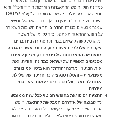
העיקרים החברתיים המנחים אותה והן מבחינת אופייה
כמדינת חוק. חופש ההתאגדות הוא זכות היחיד והכלל, והוא
תנאי שאין בלעדיו לקיומה של הדמוקרטיה." (ע"א 1281/93
רשמת העמותות נ' בנימין כהנא). דברים אלו של הנשיא
שמגר מבטאים בצורה החדה ביותר את חשיבות השמירה
על חופש ההתאגדות כתנאי יסוד לקיומו של משטר
דמוקרטי.
קשה להגזים במידת הסתירה בין דברים
ועקרונות אלו לבין הצעת החוק הנדונה אשר בהגדרה
מונעת את התאגדותם של פרטים רק מכיוון שאינם
מסכימים לאופייה של ישראל כמדינה יהודית. זאת
ועוד, הביטוי "מדינה יהודית" הוא ביטוי עמום ורב
משמעויות – והטלת סנקציה כה חריפה של שלילת
הזכות להתאגד, על בסיס ביטוי עמום היא בלתי
מידתית.
ההצעה גם פוגעת בחופש הביטוי ככל שזה ממומש
ע"י קבוצה של אזרחים המבקשת להתאגד.
חופש
הביטוי הוא תנאי מוקדם לקיומה של דמוקרטיה. אם לא
מאפשרים חופש ביטוי מלא, ההליך הדמוקרטי מתרוקן