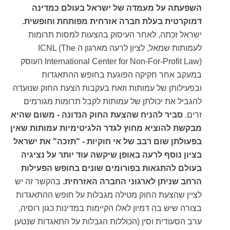
השפעתה על מעמדה של ישראל בעולם כמדינה
דמוקרטית בעלת חברה אזרחית מפותחת וחופשית.
ישראל זכתה, לאחר העיסוק בהצעות למסות תרומות
לעמותות שמאל, לציון לרעה מארגון ה ICNL (The
International Center for Non-For-Profit Law) העוסק
במעקב אחר חקיקה הפוגעת בחופש ההתאגדות
ובפעילותן של עמותות וזאת בעקבות הצעת החוק שנועדה
להגביל את יכולתן של עמותות לקבל תרומות מגורמים
זרים.
סביר להניח שהצעת החוק הנדונה - משום שהיא
מבקשת להוציא מחוץ לגדר הלגיטימיות עמותות שאין
בפעולתן שום רבב של אי חוקיות - "תזכה" את ישראל
בציון נוסף לרעה באופן שיקשה עוד יותר על נציגיה
בעולם להתגאות בפורומים שונים בחופש הפעילות
הרחב שניתן לארגוני החברה האזרחית.
בהקשר זה יש
לציין שהצעת החוק מטילה מגבלות על חופש ההתאגדות
בצורה שיש בה דמיון לאלו הקיימות במדינות כגון רוסיה,
ערב הסעודית וסין (הכוללות הגבלות על התאגדות שנטען