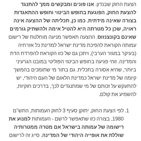
הצעת החוק שבנדון.
אנו פונים ומבקשים ממך להתנגד
להצעת החוק, הפוגעת בחופש הביטוי וחופש ההתאגדות
בצורה שאינה מידתית. כמו כן, תכליתה של ההצעה אינה
ראויה, שכן כל מטרתה היא להטיל אימה ולהשתיק גורמים
שאינם בקונצנזוס
. ההצעה תאפשר מניעה מוחלטת של רישום
עמותה הקוראת להפיכת מדינת ישראל למדינת כל אזרחיה
(בעיקר במגזר הערבי), ויתכן גם של כזו הקוראת להפרדת הדת
והמדינה. זוהי פגיעה בחופש הביטוי הפוליטי במובנו הגרעיני
ביותר, שהיא אסורה בתכלית. גם בתור מי שתומכים בהמשך
קיומה של מדינת ישראל כמדינת הלאום של העם היהודי, יש
להתעקש על זכותם של מי שמתנגדים לכך, בדרכים חוקיות,
להשמיע את קולם.
לפי הצעת החוק, יתוקן סעיף 3 לחוק העמותות, התש"ם
1980, בצורה כזו שתאפשר לרשם - העמותות
למנוע את
רישומה של עמותה בישראל אם מטרה ממטרותיה
שוללת את אופייה היהודי של המדינה
. סייג זה לרישום