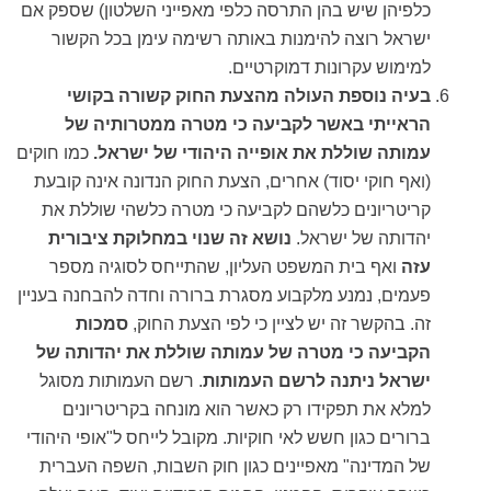
כלפיהן שיש בהן התרסה כלפי מאפייני השלטון) שספק אם
ישראל רוצה להימנות באותה רשימה עימן בכל הקשור
למימוש עקרונות דמוקרטיים.
בעיה נוספת העולה מהצעת החוק קשורה בקושי
הראייתי באשר לקביעה כי מטרה ממטרותיה של
עמותה שוללת את אופייה היהודי של ישראל.
כמו חוקים
(ואף חוקי יסוד) אחרים, הצעת החוק הנדונה אינה קובעת
קריטריונים כלשהם לקביעה כי מטרה כלשהי שוללת את
יהדותה של ישראל.
נושא זה שנוי במחלוקת ציבורית
עזה
ואף בית המשפט העליון, שהתייחס לסוגיה מספר
פעמים, נמנע מלקבוע מסגרת ברורה וחדה להבחנה בעניין
זה. בהקשר זה יש לציין כי לפי הצעת החוק,
סמכות
הקביעה כי מטרה של עמותה שוללת את יהדותה של
ישראל ניתנה לרשם העמותות
. רשם העמותות מסוגל
למלא את תפקידו רק כאשר הוא מונחה בקריטריונים
ברורים כגון חשש לאי חוקיות. מקובל לייחס ל"אופי היהודי
של המדינה" מאפיינים כגון חוק השבות, השפה העברית