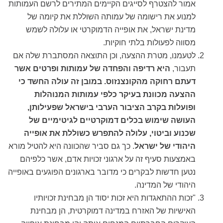
אמור להצטרף לסייגים הקיימים המתירים לרשם העמותות
למנוע את רישומה של עמותה השוללת את קיומה של
מדינת ישראל, את אופייה הדמוקרטי או עלולה לשמש
מסווה לפעולות בלתי חוקיות.
לטעמנו, מטרת ההצעה, וכן התוצאה המסתברת שלה אם
תעבור,
היא רדיפה והפחדה של עמותות ופרטים אשר
דעתם רחוקה מהקונצנזוס. במובן זה עולה החשד כי
ההצעה מכוונת בעיקר כלפי עמותות המנוהלות
ופועלות בקרב הציבור הערבי בישראל שפעילותן,
העושה שימוש בכלים דמוקרטיים לגיטימיים של
שכנוע וביטוי, עלולה להתפרש כשוללת את אופייה
היהודי של ישראל
. כך גם סביר שהכוונה היא להטיל מורא
באמצעות סעיף זה על ארגוני זכויות אדם, אשר כלפיהם
נטען חדשות לבקרים כי מדובר בארגונים הפוגעים באופייה
היהודי של המדינה.
"זכות ההתאגדות היא זכות יסוד הן מבחינת זכויותיו
האישיות של האזרח במדינה דמוקרטית, הן מבחינת