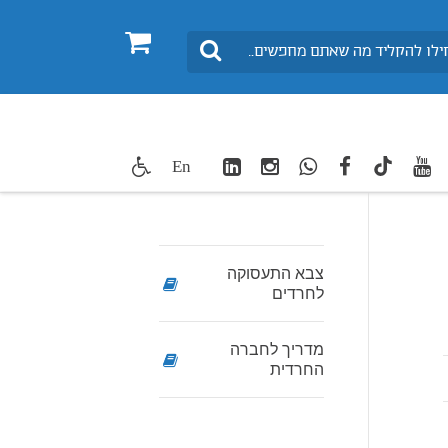
0
חיפוש
LinkedIn
Instagram
WhatsApp
facebook
youtube
twitte
En
TikTok
צבא התעסוקה
לחרדים
מדריך לחברה
החרדית