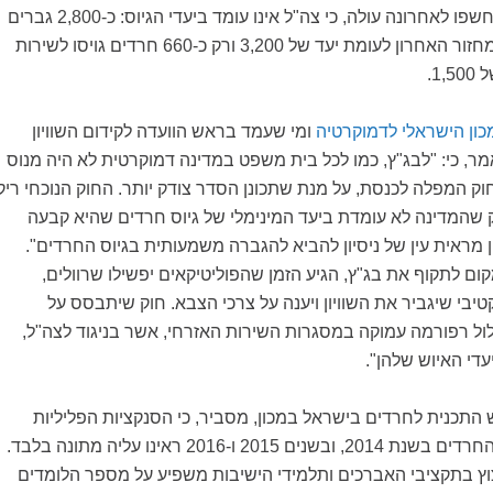
השוויון. מהנתונים שנחשפו לאחרונה עולה, כי צה"ל אינו עומד ביעדי הגיוס: כ-2,800 גברים
חרדים בלבד גויסו במחזור האחרון לעומת יעד של 3,200 ורק כ-660 חרדים גויסו לשירות
1.
מכון הישראלי לדמוקרטיה
ומי שעמד בראש הוועדה לקידום השוויון
ל בכנסת ה-18, אמר, כי: "לבג"ץ, כמו לכל בית משפט במדינה דמוקרטית לא היה מנוס
 המפלה לכנסת, על מנת שתכונן הסדר צודק יותר. החוק הנוכחי ריק
 שהמדינה לא עומדת ביעד המינימלי של גיוס חרדים שהיא קבעה
מראית עין של ניסיון להביא להגברה משמעותית בגיוס החרדים".
קום לתקוף את בג"ץ, הגיע הזמן שהפוליטיקאים יפשילו שרוולים,
קטיבי שיגביר את השוויון ויענה על צרכי הצבא. חוק שיתבסס על
לול רפורמה עמוקה במסגרות השירות האזרחי, אשר בניגוד לצה"ל,
עדי האיוש שלהן".
 התכנית לחרדים בישראל במכון, מסביר, כי הסנקציות הפליליות
הביאו להאטה בגיוס החרדים בשנת 2014, ובשנים 2015 ו-2016 ראינו עליה מתונה בלבד.
צוץ בתקציבי האברכים ותלמידי הישיבות משפיע על מספר הלומדים