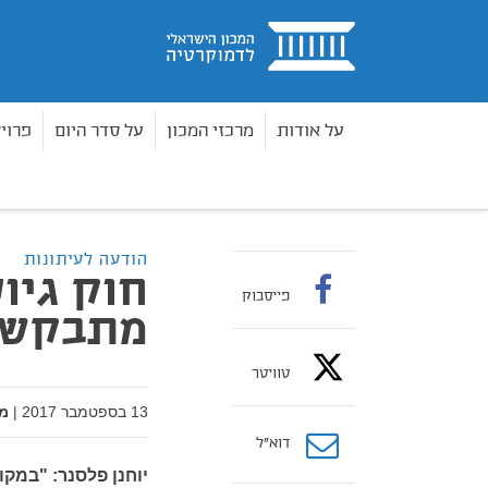
בית
על אודות
מרכזי המכון
על סדר היום
פרוי
מאמרים
חוק גיוס חרדים - פסק דין מתבקש
בית
הודעה לעיתונות
חוק גיו
פייסבוק
מתבקש
טוויטר
13 בספטמבר 2017
|
מ
דוא”ל
יוחנן פלסנר: "במקו