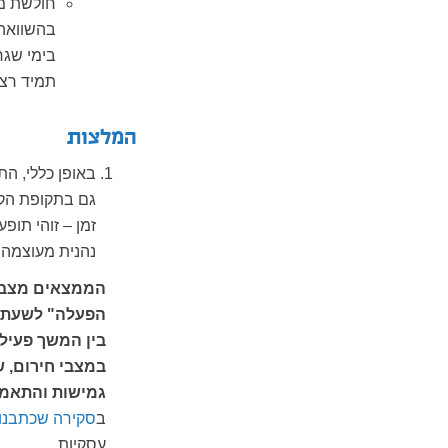
חולשת מנ
תמיד רצינ
המלצות
באופן כללי, ה
גם בתקופת הקו
זמן – זוהי תו
נהנית מעוצמה 
הממצאים מצביע
הפעלה" לשעת חי
בין המשך פעיל
במצבי חירום, ש
גמישות והתאמת
ב
סקירה שכתבנו 
עסקיות.