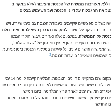
וללא מעורבות ממשית של הכנסת והציבור (אלא במקרים
בטל את ההגבלות על דיוני הכנסת ועל השימוש בכלים
ו כשלים ספציפיים שקיימים בעבודת הכנסת גם בימי שגרה, ויש
. מדובר בעיקר על הצורך
לחזק את מנגנון השאילתות ואת יכולת
כנסת על הממשלה.
בנושאים אלה ואחרים גיבשו חוקרי המכון
טיה פתרונות מקיפים, כגון אימוץ המנגנון של "שעת שאלות",
 הממשלה והשרים עונים על שאלות במליאת הכנסת בזמן אמת, או
2
ל "שימועים נושאיים" בוועדות הכנסת.
מליאת הכנסת היא המקום שבו מתקיימים דיונים והצבעות. המליאה קיימה קיימה 14 ימי
ועד לתום ששת השבועות הראשונים לעבודתה. דיון נוסף התקיים עוד
גרה: חמישה ימים לאחר פרוץ המלחמה, ביום חמישי
12.10, התקיים דיון שעסק באישור השינויים בהרכב הממשלה במסגרת הקמת
ם החדשה.