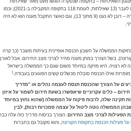
גנון השאילתות – בתקופה שנסקרה הוגשו מעט מאוד שאילתות
בהשוואה לעבר (13 שאילתות, לעומת 118 בתקופה המקבילה ב-2021); וכמו
בימי שגרה – רובן לא נענו (9 מתוך 13), וגם כאשר התקבל מענה הוא לא היה
י.
תחזקות הממשלה על חשבון הכנסת אופיינית בעיתות משבר (כך קרה
רונה), בשל הצורך במתן מענה מהיר לצרכי מצב החירום. אבל לאורך
פעה לא רצויה. היא מזיקה במיוחד משום שגם כך הממשלה בישראל
1
מופרזת ואילו הכנסת סובלת מכשלים קשים הפוגעים בעבודה.
ים על הצורך שהכנסת תנסח לעצמה נהלים או "מדריך
רום – כלים עקרוניים שיאפשרו בשעת חירום לשמור על איזון
ות תקינה שלה, לרבות פיקוח על הממשלה (שהוא נחוץ במיוחד
בהן הממשלה נוטה ליטול על עצמה סמכויות רבות), לבין
 הפעילות לצרכי מצב החירום
. הצורך בניסוח מדריך כזה עלה כבר
על פעילות הכנסת בתקופת הקורונה
, והוא מקובל גם בחברות