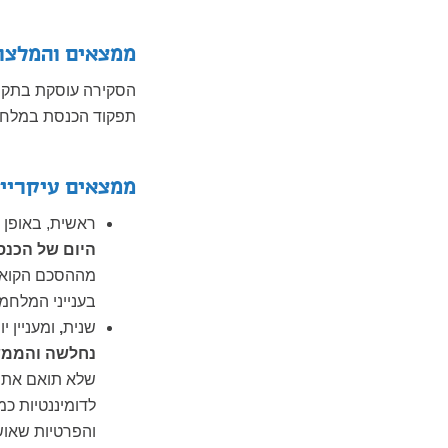
ממצאים והמלצו
הסקירה עוסקת בתקופ
תפקוד הכנסת במלח
ממצאים עיקריי
ראשית, באופן מ
היום של הכנס
מההסכם הקואליצ
בענייני המלחמ
שנית
,
ומעניין י
נחלשה והממ
שלא תואם את ה
לדומיננטיות כ