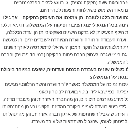
 בהוראות שעה (חקיקה זמנית); ג. בנוגע לכלים הפרלמנטריים –
 מאוד השימוש בשאילתות והצעות לסדר היום.
וועדות
בלטו לטובה: הן צמצמו את העיסוק בחקיקה – אך גילו
מה בכל הנוגע לייצוג הציבור ופיקוח על הממשלה.
דוגמאות לכך
היקף הפעילות; לא בדקנו הישגים ואפקטיביות) הן ועדת הכלכלה,
 ועדת העבודה והרווחה והוועדה המיוחדת לעובדים זרים. הן למעשה
ת המלצותיהם של חוקרי המכון הישראלי לדמוקרטיה לאורך השנים
גם בימי שגרה: לעסוק הרבה פחות בחקיקה (במיוחד פרטית) והרבה
ל הממשלה.
 כשלים שונים בעבודה הכנסת וועדותיה, שפגעו במיוחד ביכולת
כנסת על הממשלה
:
יכות נמוכה על הממשלה כאשר יו"ר הוועדה והשר הרלוונטי מגיעים
לגה, כפי שבא לידי ביטוי בוועדה לביטחון לאומי;
ל מידע מגורמים חיצוניים, הן מהחברה האזרחית והן מעובדי מדינה,
ידי ביטוי בוועדה לענייני ביקורת המדינה. הקושי נבע הן מהתנהלותו
הוועדה, שהגביל השתתפות של ארגון חברה אזרחית, והן מהתנהלותו
ביטחון לאומי, שהגביל השתתפות של עובד משרדו.