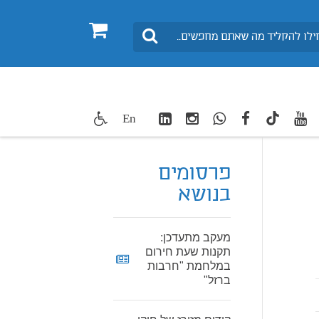
0
חיפוש
LinkedIn
Instagram
WhatsApp
facebook
youtube
twitte
En
TikTok
פרסומים
בנושא
מעקב מתעדכן:
תקנות שעת חירום
במלחמת "חרבות
ברזל"