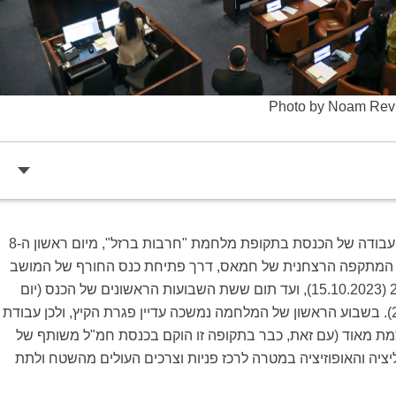
Photo by Noam Revk
מסמך זה סוקר את העבודה של הכנסת בתקופת מלחמת "חרבות ברזל", מיום ראשון ה-8
ר המתקפה הרצחנית של חמאס, דרך פתיחת כנס החורף של המושב
השני של הכנסת ה-25 (15.10.2023), ועד תום ששת השבועות הראשונים של הכנס (יום
חמישי ה-23.11.2023). בשבוע הראשון של המלחמה נמשכה עדיין פגרת הקיץ, ולכן עבודת
ת מאוד (עם זאת, כבר בתקופה זו הוקם בכנסת חמ"ל משותף של
ציה והאופוזיציה במטרה לרכז פניות וצרכים העולים מהשטח ולתת