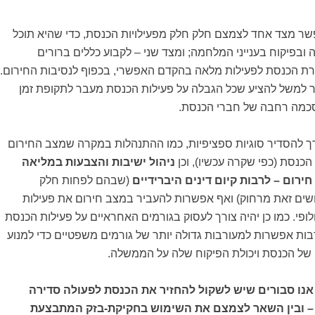
שר מצד אחד לצמצם חלק חלק מפעילויות הכנסת, כדי שהיא תוכל
בפיקוח בענייני המלחמה; ומצד שני – לקבוע כללים ברורים
ת הכנסת לפעילות מלאה בהקדם האפשרי, בכפוף לנסיבות החירום.
למשל להציע שכל הגבלה על פעילות הכנסת מעבר לתקופת זמן
כמה רחבה של חברי הכנסת.
ך להסדיר סוגיות ספציפיות, כמו ההתנהלות במקרה שמצב החירום
כנסת (כפי שקרה עכשיו), וכן
ניהול ישיבות והצבעות במליאה
חירום – לרבות קיום דינים היברידיים
(שבהם לפחות חלק
ם זאת מרחוק) ואף אפשרות להעביר במצב חירום את פעילות
פי. כמו כן יהיה צורך לעסוק בגורמים האחראיים על פעילות הכנסת
ות אפשרות למעורבות גדולה יותר של גורמים משפטיים כדי למנוע
של הכנסת ויכולת הפיקוח שלה על הממשלה.
אנו סבורים שיש לשקול להחזיר את הכנסת לפעולה סדירה
– ובין השאר לצמצם את השימוש בחקיקת-בזק המתבצעת