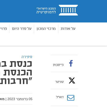
בית
על אודות
מרכזי המכון
על סדר היום
פרוי
מאמרים
כנסת במצב חירום: פעילות הכנסת מאז תח
בית
סקירה
כנסת במ
פייסבוק
הכנסת 
"חרבות 
טוויטר
דוא”ל
05 בדצמבר 2023
|
מאת