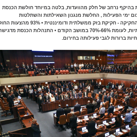
 בהיקף נרחב של חלק מהוועדות, בלטה במיוחד חולשת הכנסת
 ימי הפעילות , החלשת מנגנון השאילתות והשתלטות
הממשלה על הליך החקיקה - חקיקת בזק ממשלתית ודומיננטית • 93% מהצעות ה
שאושרו היו ממשלתיות, לעומת 66%-70% במושב הקודם • התנהלות הכנסת מדגיש
ות ברורות לגבי פעילותה בחירום.