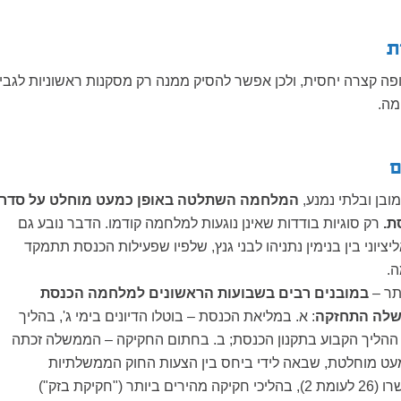
ת
ה קצרה יחסית, ולכן אפשר להסיק ממנה רק מסקנות ראשוניות לגבי
מה.
ם
ובן ובלתי נמנע,
המלחמה השתלטה באופן כמעט מוחלט על סדר
ת.
רק סוגיות בודדות שאינן נוגעות למלחמה קודמו. הדבר נובע גם
יוני בין בנימין נתניהו לבני גנץ, שלפיו שפעילות הכנסת תתמקד
ה.
ותר –
במובנים רבים בשבועות הראשונים למלחמה הכנסת
שלה התחזקה
: א. במליאת הכנסת – בוטלו הדיונים בימי ג', בהליך
הליך הקבוע בתקנון הכנסת; ב. בחתום החקיקה – הממשלה זכתה
מעט מוחלטת, שבאה לידי ביחס בין הצעות החוק הממשלתיות
והפרטיות שאושרו (26 לעומת 2), בהליכי חקיקה מהירים ביותר ("חקיקת בזק")