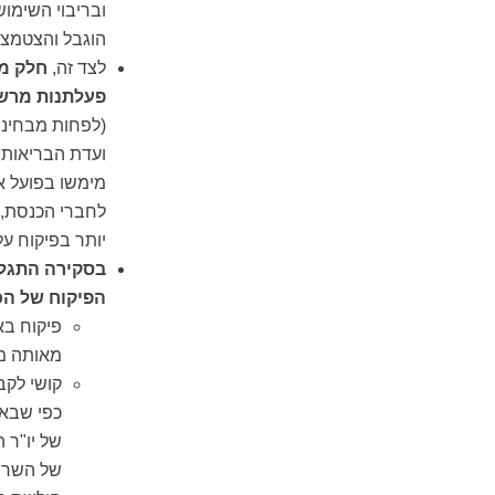
ובריבוי השימוש
הוגבל והצטמצם
לצד זה,
חלק מה
פעלתנות מרשי
(לפחות מבחינת 
ועדת הבריאות,
מימשו בפועל א
לחברי הכנסת, 
יותר בפיקוח ע
בסקירה התגלו
הפיקוח של ה
פיקוח בא
מאותה מפ
קושי לקב
כפי שבא ל
של יו"ר 
של השר ל