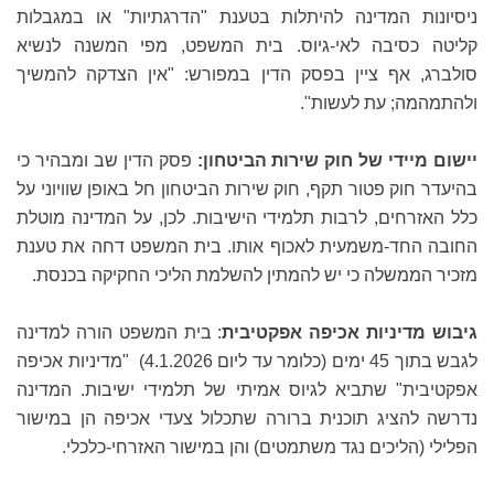
ניסיונות המדינה להיתלות בטענת "הדרגתיות" או במגבלות
קליטה כסיבה לאי-גיוס. בית המשפט, מפי המשנה לנשיא
סולברג, אף ציין בפסק הדין במפורש: "אין הצדקה להמשיך
ולהתמהמה; עת לעשות".
יישום מיידי של חוק שירות הביטחון:
פסק הדין שב ומבהיר כי
בהיעדר חוק פטור תקף, חוק שירות הביטחון חל באופן שוויוני על
כלל האזרחים, לרבות תלמידי הישיבות. לכן, על המדינה מוטלת
החובה החד-משמעית לאכוף אותו. בית המשפט דחה את טענת
מזכיר הממשלה כי יש להמתין להשלמת הליכי החקיקה בכנסת.
גיבוש מדיניות אכיפה אפקטיבית
: בית המשפט הורה למדינה
לגבש בתוך 45 ימים (כלומר עד ליום 4.1.2026) "מדיניות אכיפה
אפקטיבית" שתביא לגיוס אמיתי של תלמידי ישיבות. המדינה
נדרשה להציג תוכנית ברורה שתכלול צעדי אכיפה הן במישור
הפלילי (הליכים נגד משתמטים) והן במישור האזרחי-כלכלי.