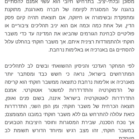
מסוכן ובלתי-יציב. בתרחיש חיובי הוא עשוי אמנם להסתיים
בהגנה על המסגרת לקיומה של חברה מאורגנת, מתוקנת
ומתפקדת ובשימורה או חיזוקה, אם תוצאתו תהיה קיום פסק
הדין, ועל אחת כמה וכמה אם הוא יניב תהליכים ציבוריים או
פוליטיים לבחינת הגורמים שהביאו את המדינה עד כדי משבר
חוקתי ולהתמודדות רצינית איתם. אך משבר חוקתי בהחלט עלול
להסתיים גם באנרכיה או באלימות נרחבת.
לפי המחקר העדכני והניסיון ההשוואתי ובשים לב לתהליכים
המתרחשים בישראל, נראה כי חשש כבד ומסתבר יותר
מאנרכיה או אלימות נרחבת כתוצאה ממשבר חוקתי הוא קריסה
של הדמוקרטיה והתדרדרות למשטר אוטוקרטי. אמנם
התדרדרות לאוטוקרטיה בישראל איננה, בשום פנים ואופן,
תוצאה הכרחית של משבר חוקתי; ומן הפן השני, התדרדרות
כזאת עלולה להתרחש גם ללא משבר חוקתי במובנו המצומצם;
אך נוכח הסכנה, שבירת המסגרות וחוסר היציבות הטבועים
במשבר חוקתי, זהו מצב רגיש ומיוחד הדורש תשומת לב
מיוחדת.