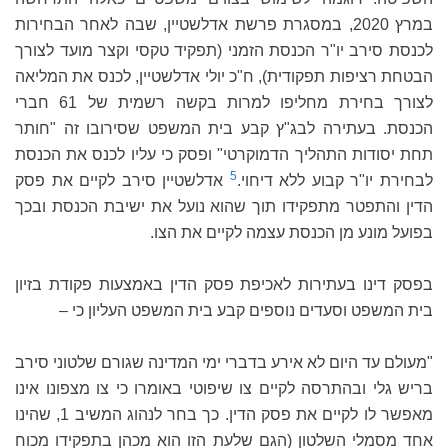
במרץ 2020, במסגרת פרשת אדלשטיין, שבה לאחר הבחירות
לכנסת סירב יו"ר הכנסת הזמני (תפקיד טקסי וקצר מועד לצורך
הבטחת רציפות תפקודית), ח"כ יולי אדלשטיין, לכנס את המליאה
לצורך בחירת מחליפו למרות בקשה רשמית של 61 חברי
הכנסת. בעתירה לבג"ץ קבע בית המשפט שסירובו זה "חותר
תחת יסודות התהליך הדמוקרטי" ופסק כי עליו לכנס את הכנסת
5
לבחירת יו"ר קבוע ללא דיחוי.
אדלשטיין סירב לקיים את פסק
הדין והתפטר מתפקידו תוך שהוא נועל את ישיבת הכנסת ובכך
בפועל מונע מן הכנסת עצמה לקיים את הצו.
בפסק דינו בעתירות לאכיפת פסק הדין באמצעות פקודת בזיון
בית המשפט וסעדים נוספים קבע בית המשפט העליון כי –
"מעולם עד היום לא אירע בדברי ימי המדינה שגורם שלטוני סירב
בריש גלי ובהתרסה לקיים צו שיפוטי באומרו כי צו מצפונו אינו
מאפשר לו לקיים את פסק הדין. כך בחר לנהוג המשיב 1, שהינו
אחד מסמלי השלטון (הגם שלעת הזו הוא מכהן בתפקידו מכוח