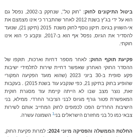
ביטול התיקונים לחוק:
"חוק טל", שנחקק ב-2002, נפסל גם
הוא על ידי בג"ץ בשנת 2012 לאחר שהתברר כי אינו מצמצם את
אי-השוויון בגיוס. תיקון נוסף לחוק משנת 2015 (תיקון 21), שנועד
להסדיר את הגיוס, נפסל אף הוא ב-2017, ונקבע כי הוא אינו
חוקתי.
פקיעת תוקף החוק:
לאחר מספר דחיות וארכות, תוקפו של
ההסדר החוקי האחרון שאפשר דחיית שירות לתלמידי ישיבות
פקע סופית ב-30 ביוני 2023 (שהוא מועד הפקיעה המקורי
שהופיע בחוק בתיקון 21, כפי שנקבע עוד בשנת 2015) . בעקבות
זאת, נוצר מצב שבו לא הייתה קיימת עוד מסגרת חוקית
המאפשרת פטור גורף מגיוס לבני הציבור החרדי. ממילא, בני
הישיבות החרדים הפכו לכפופים לחוק המחייב אותם לשירות
1
צבאי כמו כל בני מחזורם הישראלים בני
השמונה עשרה.
החלטת הממשלה והפסיקה מיוני 2024:
למרות פקיעת החוק,