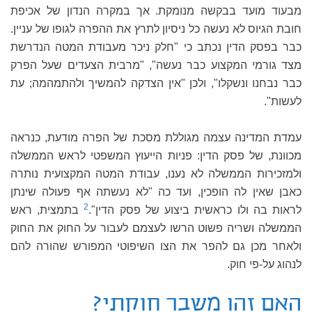
מבעוד מועד בבקשה מנומקת. אך במקרה הנדון של אכיפת
חובת הגיוס לא נעשה כל ניסיון לתרץ את ההפרה לגופו של עניין.
כבר בפסק הדין נכתב כי "חלק ניכר מעבודת המטה הנדרשת
מצד גורמי המקצוע כבר נעשה", "מרבית הצעדים שעל הפרק
כבר נבחנו ונשקלו", ולכן "אין הצדקה להמשיך ולהתמהמה; עת
לעשות".
עמדת המדינה עצמה מגוללת מסכת של הפרה מודעת, כנראה
מכוונת, של פסק הדין: פניות הייעוץ המשפטי לראש הממשלה
ולמזכירות הממשלה לא נענו, עבודת המטה המקצועית נותרה
כאבן שאין לה הופכין, ועד כה "לא נעשתה אף פעולה שינתן
2
לראות בה ולו כראשית ביצוע של פסק הדין".
בתמצית, ראש
הממשלה ושריה פשוט הרשו לעצמם לעבור על החוק את החוק
ולאחר מכן גם להפר את הצו השיפוטי המפורש שהורה להם
לנהוג על-פי חוק.
האם זהו משבר חוקתי?