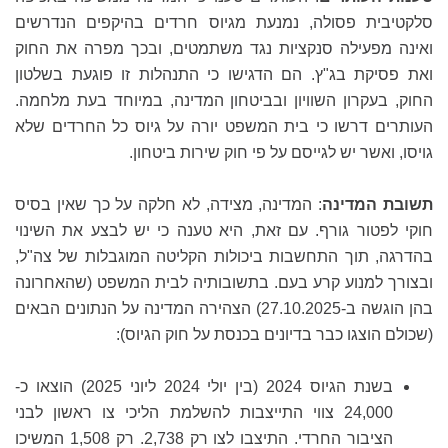
סלקטיבית פסולה, נמנעת מגיוס חרדים בהיקפים הנדרשים
ואינה מפעילה סנקציות נגד משתמטים, ובכך מפרה את החוק
ואת פסיקת בג"ץ. הם הדגישו כי התנהלות זו פוגעת בשלטון
החוק, בעקרון השוויון ובביטחון המדינה, במיוחד בעת מלחמה.
העותרים דרשו כי בית המשפט יורה על גיוס כל החרדים שלא
גויסו, ואשר יש לגייסם על פי חוק שירות ביטחון.
תשובת המדינה
: המדינה, מצידה, לא חלקה על כך שאין בסיס
חוקי לפטור גורף. עם זאת, היא טענה כי יש לבצע את השינוי
בהדרגה, תוך התחשבות ביכולות הקליטה המוגבלות של צה"ל,
ובצורך למנוע קרע בעם. בתשובותיה לבית המשפט (שהאחרונה
בהן הוגשה ב-27.10.2025) הצהירה המדינה על הנתונים הבאים
(שכולם הוצגו כבר בדיונים בכנסת על חוק הגיוס):
בשנת הגיוס 2024 (בין יולי 2024 ליוני 2025) הוצאו כ-
24,000 צווי התייצבות להשלמת הליכי צו ראשון לבני
הציבור החרדי. התיצבו לצו רק 2,738. רק 1,508 המשיכו