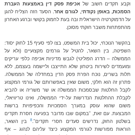
וקבע תקדים חשוב של
אכיפת פסק דין באמצעות העברת
הסמכות, באופן נקודתי, לגורם אחר
. הסעד הזה הצליח להגן
על הדמוקרטיה הישראלית ובה בעת לחמוק בקושי וברגע האחרון
מהתפתחות משבר חוקתי מסוכן.
בהקשר הנוכחי, יכול בית המשפט, בצו לפי סעיף 15 לחוק יסוד:
השפיטה, בין השאר, להטיל על גורמים מקצועיים (ולא על
הממשלה – הדרג הפוליטי) לגבש מדיניות אכיפה כלפי עריקים
ומועמדים לשירות ביטחון שלא התייצבו וליישמה בעצמם, ללא
תלות בשרים, נוכח הפרת פסק הדין במחדלה של הממשלה.
פתרון זה הוא חלקי, משום שאין באפשרותם של גורמי המקצוע
לקבל החלטות שבסמכות הממשלה או שר משריה או להביא
לקבלת ההחלטות הנדרשות על-ידי הממשלה, ואינו טריוויאלי,
משום שהוא עוסק במערך הסמכויות והכפיפויות ברשות
המבצעת. עם זאת, "במקום שבו מדובר בפגיעה חסרת תקדים
8
בשלטון החוק, נדרשים סעדים חסרי תקדים".
בין השאר,
הוראות מפורשות לגורמי המקצוע כיצד עליהם לנהוג – אף