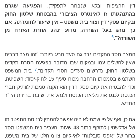
דין הרציפות ובלא שנבחר לתפקיד),
והפגיעה שגרם
בהתנהגותו זו לאינטרס הציבורי בהבטחת שלטון החוק
ובקיום פסקי דין וצווי בית משפט – אין שיעור לחומרתה. אם
כך נוהג בעל השררה, מדוע ינהג אחרת האזרח מן
6
השורה?
".
המצב חסר התקדים גרר גם סעד חריג ביותר: "זהו מצב דברים
שאין להשלים עמו ובמקום שבו מדובר בפגיעה חסרת תקדים
7
בשלטון החוק, נדרשים סעדים חסרי תקדים".
בית המשפט
השתמש בסמכותו הרחבה מכוח סעיף 15 לחוק-יסוד: השפיטה,
וכדי להבטיח את קיום פסק הדין הוא הקנה סמכות לוותיק חברי
הכנסת לכנס את מליאת הכנסת ולנהל את ישיבת בחירת היו"ר
החדש.
אם כן, ואף על פי שממילא היה אפשר להמתין לכניסת התפטרותו
של אדלשטיין לתוקף בתוך 48 שעות, העביר בית המשפט מסר
ברור של "אפס סובלנות" לאי-קיום צו מוחלט של בית משפט,