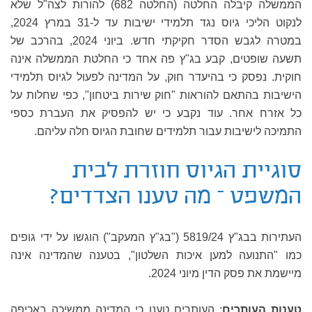
הממשלה קיבלה החלטה (החלטה 682) להורות לצה"ל שלא
לנקוט הליכי גיוס נגד תלמידי ישיבות עד ל-31 במרץ 2024,
במטרה לגבש הסדר חקיקתי חדש. ביוני 2024, בהרכב של
תשעה שופטים, קבע בג"ץ פה אחד כי החלטת הממשלה אינה
חוקית. נפסק כי בהיעדר חוק, על המדינה לפעול לגיוס תלמידי
הישיבות בהתאם להוראות "חוק שירות ביטחון", כפי שחלות על
כל אזרח אחר. עוד נקבע כי יש להפסיק את העברת כספי
התמיכה לישיבות עבור תלמידים שחובת הגיוס חלה עליהם.
סוגיית הגיוס חוזרת לבית
המשפט – מה טענו הצדדים?
העתירות בבג"ץ 5819/24 ("בג"ץ המעקב") הוגשו על ידי גופים
כמו "התנועה למען איכות השלטון", בטענה שהמדינה אינה
מיישמת את פסק הדין מיוני 2024.
טענות העותרים
: העותרים טענו כי המדינה ממשיכה באכיפה