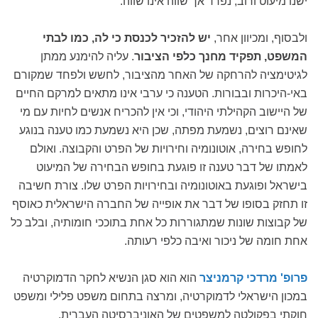
ישנו מיעוט ורוב, נפרד אך שווה אינו שווה.
ולבסוף, ומכיוון אחר,
יש להזכיר לכנסת כי לה, כמו לבתי
המשפט, תפקיד מחנך כלפי הציבור
. עליה להימנע ממתן
לגיטימציה להרחקה של האחר מהציבור, לחשש ולפחד שמקורם
באי-היכרות ובבורות. הטענה כי ערבי אינו מתאים למרקם החיים
של היישוב הקהילתי היהודי, וכי אין להכריח אנשים לחיות עם מי
שאינם רוצים, נשמעת מפתה, שכן היא נשמעת כמו טענה בנוגע
לחופש בחירה, אוטונומיה וחירויות של הפרט והקבוצה. ואולם
לאמתו של דבר טענה זו פוגעת בחופש הבחירה של המיעוט
בישראל ופוגעת באוטונומיה ובחירויות הפרט שלו. צורת חשיבה
זו תחזק בסופו של דבר את אופייה של החברה הישראלית כאוסף
של קבוצות שונות שמתגוררות כל אחת בתוככי חומותיה, ובלב כל
אחת חומה של ניכור ואיבה כלפי רעותה.
פרופ' מרדכי קרמניצר
הוא הוא סגן הנשיא לחקר הדמוקרטיה
במכון הישראלי לדמוקרטיה, ומרצה בתחום משפט פלילי ומשפט
חוקתי בפקולטה למשפטים של האוניברסיטה העברית.