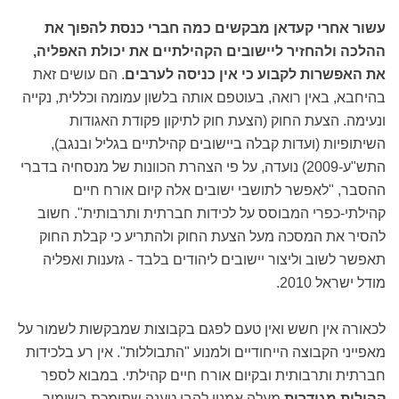
עשור אחרי קעדאן מבקשים כמה חברי כנסת להפוך את
ההלכה ולהחזיר ליישובים הקהילתיים את יכולת האפליה,
את האפשרות לקבוע כי אין כניסה לערבים
. הם עושים זאת
בהיחבא, באין רואה, בעוטפם אותה בלשון עמומה וכללית, נקייה
ונעימה. הצעת החוק (הצעת חוק לתיקון פקודת האגודות
השיתופיות (ועדות קבלה ביישובים קהילתיים בגליל ובנגב),
התש"ע-2009) נועדה, על פי הצהרת הכוונות של מנסחיה בדברי
ההסבר, "לאפשר לתושבי ישובים אלה קיום אורח חיים
קהילתי-כפרי המבוסס על לכידות חברתית ותרבותית". חשוב
להסיר את המסכה מעל הצעת החוק ולהתריע כי קבלת החוק
תאפשר לשוב וליצור יישובים ליהודים בלבד - גזענות ואפליה
מודל ישראל 2010.
לכאורה אין חשש ואין טעם לפגם בקבוצות שמבקשות לשמור על
מאפייני הקבוצה הייחודיים ולמנוע "התבוללות". אין רע בלכידות
חברתית ותרבותית ובקיום אורח חיים קהילתי. במבוא לספר
קהילות מגודרות
מעלה אמנון להבי טענה שתומכת בשימור