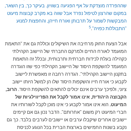
שההפרדה מוצדקת על אף הפגיעה בשוויון. בעיקר כך, בין השאר,
במקום שהרצון לטיפול נפרד אבל שווה בא מקרב קבוצות מיעוט
המבקשות לשמור על תרבותן ואורח חייהן, והחפצות למנוע
5
"התבוללות כפויה"
.
אבל הצעת החוק מרחיבה את השיקולים וכוללת גם את "התאמת
המועמד לאורח החיים ולמרקם החברתי של היישוב הקהילתי
כקהילה בעלת לכידות חברתית ותרבותית, ובכלל זה התאמת
המועמד להשקפת היסוד של היישוב הקהילתי כפי שזו הוגדרה
בתקנון היישוב הקהילתי". הגדרה רחבה זו מאפשרת ליישוב
לקבוע כי אורח חייו והשקפות היסוד שלו הן למשל היותו יישוב
ציוני, ולפיכך ערבים אינם יכולים להתאים להשקפת היסוד.
הרוב,
הקבוצה היהודית, אינו אמור לקבל את הפריווילגיות של
המיעוט.
הוא אינו אמור לקבוע כי אינו מוכן לקבל לשורותיו את
חברי המיעוט רק משום "אחרותם". הדבר נכון גם אם קיימים
יישובים אחרים שיקבלו ערבים או יישובים לערבים בלבד. כך גם
נקבע בשנות החמישים בארצות הברית בכל הנוגע לכניסת