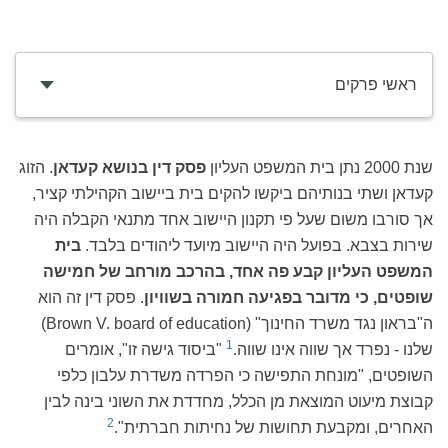
ראשי פרקים
שנת 2000 נתן בית המשפט העליון
פסק דין בנושא קעדאן
. הזוג
קעדאן ושתי בנותיהם ביקשו להקים בית ביישוב הקהילתי קציר,
אך סורבו משום שעל פי תקנון היישוב אחד מתנאי הקבלה היה
שירות בצבא. בפועל היה היישוב מיועד ליהודים בלבד.
בית
המשפט העליון קבע פה אחד, בהרכב מורחב של חמישה
שופטים, כי מדובר בפגיעה חמורה בשוויון
. פסק דין זה הוא
ה"בראון נגד משרד החינוך" (Brown V. board of education)
1
שלנו - נפרד אך שווה אינו שווה.
"ביסוד גישה זו", אומרים
השופטים, "מונחת התפישה כי הפרדה משדרת עלבון כלפי
קבוצת מיעוט המוצאת מן הכלל, מחדדת את השוני בינה לבין
2
האחרים, ומקבעת תחושות של נחיתות חברתית".