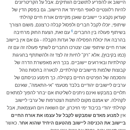
היישוב או להפריע לתושבים הוותיקים. אבל על הקריטריונים
להיות רלוונטיים לאופי המייחד את היישוב. גם בפסק הדין של
קעדאן נקבע כי יישובים שאכן מקיימים אורח חיים קהילתי
שיתופי, יוכלו לקבל חברים ולפסול קבלה כרצונם, משום הצורך
6
בשיתוף פעולה בין החברים.
עם זאת, הצעת החוק מרחיבה
בהרבה את יכולת הפסילה של ועדות הקבלה - גם אם אין ביישוב
אורח חיים שיתופי שבו יצטרכו החברים לשתף פעולה זה עם זה
(כמו בקיבוץ), אלא "רק" לחיות זה לצד זה ולהשתתף בחגיגות
קהילתיות ובאירועים יישוביים. בכך היא מאפשרת הדרה של
קבוצות שלמות מיישובים קהילתיים, לכאורה בחסות נוהל
והסכמה של הפרטים החיים בקהילה. כך תימנע כניסתם של
ערבים ליישובים יהודיים בלבד מטעמי "אי-התאמה", שאינם
תלויים במבקש ואינם ניתנים לשליטתו אם יבחר להפוך למתאים
לקהילה. יש אמנם מקום להתנות הצטרפות של ערבי ליישוב
קהילתי יהודי בכיבוד ימי הזיכרון, יום השואה ויום העצמאות, אבל
אין
למנוע מאדם שמבקש לקבל על עצמו את אורח החיים
ביישוב את הכניסה ליישוב מהטעם היחיד שהוא אחר
. כאשר