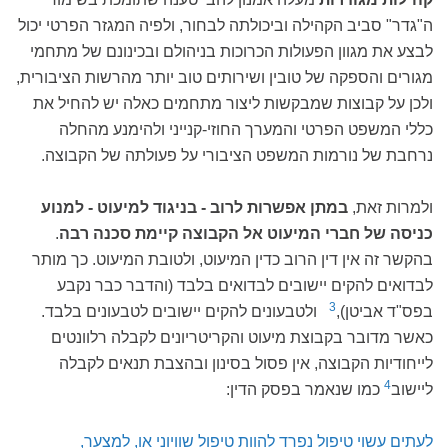
ה"גדר" סביב הקהילה וביכולתה לבחור, ולפיה המגזר הפרטי יכול
לבצע את מגוון הפעולות הכרוכות בניהולם ובכינונם של מתחמי
מגורים והספקה של טובין ושירותים טוב יותר מהרשות הציבורית,
ולכן על קבוצות שמבקשות ליצור מתחמים כאלה יש להחיל את
כללי המשפט הפרטי והמערך החוזי-קנייני ולהימנע מהחלה
נרחבת של נורמות המשפט הציבורי על פעולתה של הקבוצה.
ולמרות זאת,
במתן אפשרות לרוב - בניגוד למיעוט - למנוע
כניסה של חברי המיעוט אל הקבוצה קיימת סכנה רבה
.
בהקשר זה אין דין הרוב כדין המיעוט, ולטובת המיעוט. כך מותר
לבדואים להקים יישובים לבדואים בלבד (והדבר כבר נקבע
3
בפס"ד אביטן),
ולטבעונים להקים יישובים לטבעונים בלבד.
כאשר מדובר בקבוצת מיעוט והקריטריונים לקבלה רלוונטים
לייחודיות הקבוצה, אין פסול בסינון ובהצבת תנאים לקבלה
4
ליישוב
כמו שנאמר בפסק הדין:
לעתים עשוי טיפול נפרד להוות טיפול שוויוני או, למצער,