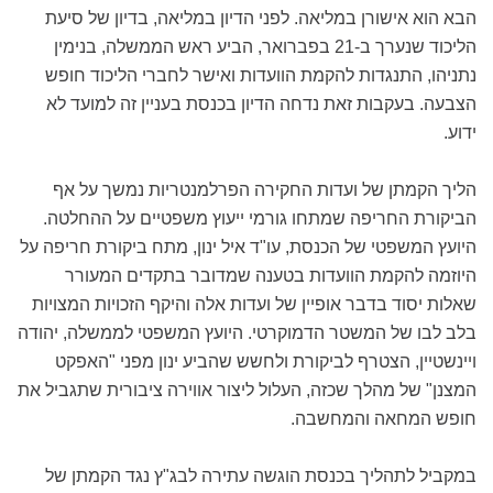
הבא הוא אישורן במליאה. לפני הדיון במליאה, בדיון של סיעת
הליכוד שנערך ב-21 בפברואר, הביע ראש הממשלה, בנימין
נתניהו, התנגדות להקמת הוועדות ואישר לחברי הליכוד חופש
הצבעה. בעקבות זאת נדחה הדיון בכנסת בעניין זה למועד לא
ידוע.
הליך הקמתן של ועדות החקירה הפרלמנטריות נמשך על אף
הביקורת החריפה שמתחו גורמי ייעוץ משפטיים על ההחלטה.
היועץ המשפטי של הכנסת, עו"ד איל ינון, מתח ביקורת חריפה על
היוזמה להקמת הוועדות בטענה שמדובר בתקדים המעורר
שאלות יסוד בדבר אופיין של ועדות אלה והיקף הזכויות המצויות
בלב לבו של המשטר הדמוקרטי. היועץ המשפטי לממשלה, יהודה
ויינשטיין, הצטרף לביקורת ולחשש שהביע ינון מפני "האפקט
המצנן" של מהלך שכזה, העלול ליצור אווירה ציבורית שתגביל את
חופש המחאה והמחשבה.
במקביל לתהליך בכנסת הוגשה עתירה לבג"ץ נגד הקמתן של