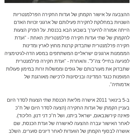
ההצבעה על אישור הקמתן של ועדות החקירה הפרלמנטריות
השנויות במחלוקת לחקירת פעילותם של ארגוני זכויות האדם
הייתה אמורה להיערך בשבוע הבא בכנסת. על הפרק הצעות
להקמתן של שתי ועדות חקירה פרלמנטריות: האחת - "ועדת
חקירה פרלמנטרית שתבדוק קרנות מחוץ לארץ ומדינות
המממנות ארגונים ישראליים המשתתפים במסע הדה-לגיטימציה
לפגיעה בחיילי צה"ל". והאחרת - "ועדת חקירה פרלמנטרית
שתבדוק את מעורבותם של גופים וממשלות זרות במימון פעולות
המופנות כנגד המדינה ובניסיונות לרכישה מאורגנת של
אדמותיה".
ב-5 בינואר 2011 אישרה מליאת הכנסת שתי הצעות לסדר היום
בעניין הקמתן של ועדות החקירה (הצעה לסדר היום של ח"כ
פאינה קירשנבאום, ישראל ביתנו, ושל ח"כ דני דנון, הליכוד).
לאחר האישור עברה ההצעה לאישורה של ועדת הכנסת, שם
אושרה לבסוף הקמתן של הוועדות לאחר דיונים סוערים. השלב