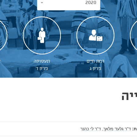
2020
רמת חיים
תעסוקה
א
פרק ג
פרק ד
יה
:
ד"ר גלעד מלאך,
ד“ר לי כהנר