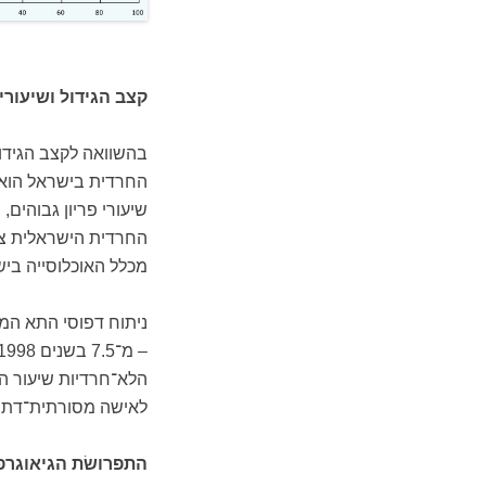
קצב הגידול ושיעורי 
בהשוואה לקצב הגידול
שיעורי פריון גבוהים, 
מכלל האוכלוסייה ביש
ניתוח דפוסי התא המש
לאישה מסורתית־דתית; 2.5 לאישה מסורתית־חילונית; ו־2.2 לאישה
התפרושׂת הגיאוגרפ