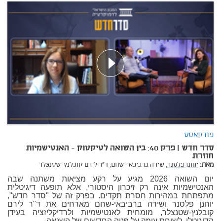
פודקאסט
סדר חדש | פרק 40: בין השואה לטיקטוק - האנטישמיות
חוזרת
מאת:
יוחנן פלסנר,
שירה ברביבאי-שחם,
ד"ר לירם קובלנץ-שטנצלר
יום השואה 2026 מגיע על רקע מציאות משתנה שבה
האנטישמיות אינה רק זיכרון היסטורי, אלא תופעה דיגיטלית
מתפתחת במהירות חסרת תקדים. בפרק זה של "סדר חדש",
יוחנן פלסנר ושירה ברביבאי-שחם מארחים את ד"ר לירם
קובלנץ-שטנצלר, מומחית לאנטישמיות ולרדיקליזציה בעידן
הדיגיטלי, לשיחת עומק על פניה החדשים של השנאה.