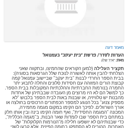
מאמר דעה
הערות לסדר/ פרשת "בית יעקב" בעמנואל
מאת:
יאיר שלג
תקציר העלילה
(למען הקוראים שהחמיצו, ובתקווה שאני
הצלחתי להבין אותה לאשורה לנוכח שלל הגרסאות בסוגיה):
בבית הספר החרדי לבנות "בית יעקב" שביישוב עמנואל קמה
קבוצת הורים המזוהה עם חסידות סלונים והחלה לתבוע יתר
החמרה בנורמות החברתיות וההלכתיות המקובלות בבית הספר.
כך למשל הם לא היו מרוצים מן העובדה שבבתיהן של אחדות
מהבנות יש טלוויזיה, או שבנות באות לבית הספר בלבוש "לא
מספיק צנוע" בכל הנוגע למספר הכפתורים הרכוסים בחולצה או
אורך השרוולים. לפיכך הם הקימו במקום מגמה מחמירה,
המכונה "המגמה החסידית", ואף חומה הקימו בינה ובין אותו חלק
במתחם בית הספר שבו לומדות שאר הבנות, ב"מגמה הכללית",
כדי שבנותיהם לא יושפעו חלילה מ"הנורמות הקלוקלות" של
האחרות. ההורים לא הסתפקו בחומה הפיזית, אלא קבעו לשני