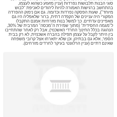
סוגי הבנות תלבושות נפרדות (עניין מזעזע כשהוא לעצמו,
בהתחשב ברגישות האמורה להיות ליהודים לאכיפת "לבוש
מיוחד"), שעות הפסקה נפרדות וכדומה. גם אם נימוק ההפרדה
המקורי היה עניינים של הקפדה דתית, ברור שלאפליה היו גם
מאפיינים עדתיים. כך למשל בנות מזרחיות אמנם התקבלו
ל"מגמה החסידית" (מתוך שמירת ה"מכסה" המרבית של 30%,
הנהוגה בכלל החינוך החרדי האשכנזי), אבל רק לאחר שהתחייבו
בין היתר לקבל על עצמן תפילה בהברה אשכנזית, לא רק בבית
הספר, אלא גם בבתיהן, וכן שלא יתארחו אצל קרובי משפחה
שאינם דתיים (עניין הרלוונטי בעיקר לחרדים מזרחים).