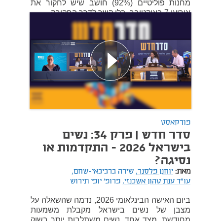
מחנות פוליטיים (92%) חושב שיש לחקור את
אירועי 7 באוקטובר, בלי קשר לדרך החקירה.
10 במרץ 2026
פודקאסט
סדר חדש | פרק 34: נשים
בישראל 2026 - התקדמות או
נסיגה?
מאת:
יוחנן פלסנר,
שירה ברביבאי-שחם,
עו"ד ענת טהון אשכנזי,
פרופ' יופי תירוש
ביום האישה הבינלאומי 2026, נדמה שהשאלה על
מצבן של נשים בישראל מקבלת משמעות
מחודשת. מצד אחד, נשים משתלבות יותר בשוק