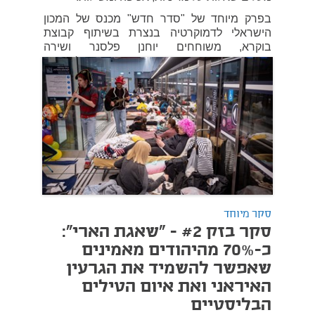
בפרק מיוחד של "סדר חדש" מכנס של המכון
הישראלי לדמוקרטיה בנצרת בשיתוף קבוצת
בוקרא, משוחחים יוחנן פלסנר ושירה
ברביבאי-שחם עם מאזן גנאים, פרופ' מונא
חורי-כסאברי וברווין עזב מחאמיד על הגורמים
לזינוק בפשיעה, על יחסי המגזר הערבי עם
המשטרה, על תפקיד החברה האזרחית ועל
האפשרויות לשינוי. הפרק בוחן האם מדובר בכשל
מערכתי מתמשך, ומהם הצעדים הנדרשים כדי
להשיב תחושת ביטחון אישי לערבים אזרחי
ישראל.
12 במרץ 2026
סקר מיוחד
סקר בזק #2 - "שאגת הארי":
כ-70% מהיהודים מאמינים
שאפשר להשמיד את הגרעין
האיראני ואת איום הטילים
הבליסטיים