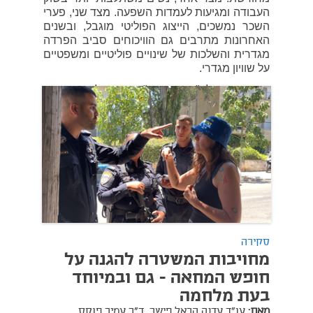
העבודה ומגיעות לעמדות השפעה. מצד שני, פערי
השכר נמשכים, הייצוג הפוליטי מוגבל, ובשנים
האחרונות מתרבים גם הוויכוחים סביב הפרדה
מגדרית והשלכות של שינויים פוליטיים ומשפטיים
על שוויון מגדרי.
בפרק זה של "סדר חדש", יוחנן פלסנר ושירה
ברביבאי-שחם מארחים את עו"ד ענת
טהון-אשכנזי, מנהלת המרכז לערכים ולמוסדות
דמוקרטיים במכון הישראלי לדמוקרטיה, ואת
פרופ׳ יופי תירוש מהפקולטה למשפטים
באוניברסיטת תל-אביב ומחברת הספר "הופרדנו
כך". יחד הם בוחנים כיצד מודדים את מצבן של
נשים בעולם ומה מלמדים המדדים על ישראל,
מהן המגמות המרכזיות בייצוג נשים בפוליטיקה
ובשוק העבודה, ומהי המשמעות של התרחבות
ההפרדה המגדרית במרחב הציבורי עבור חברה
סקירה
ליברלית ורב-תרבותית.
מחויבות המשטרה להגנה על
08 במרץ 2026
חופש המחאה - גם ובמיוחד
בעת מלחמה
מאת:
עו"ד עדנה הראל פישר,
ד"ר עמיר פוקס