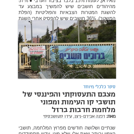
מאיראן, לעומת 15% בלבד בציבור הערבי ● 57%
מהיהודים חושבים שיש להמשיך במבצע עד
להשגת המטרות הצבאיות והפוליטיות (הפלת
המשטר), 36% חושבים שיש להפסיק אחרי השגת
המטרות הצבאיות בלבד.
05 במרץ 2026
סקר כלכלי מיוחד
מצבם התעסוקתי והפיננסי של
תושבי קו העימות ומפוני
מלחמת חרבות ברזל
מאת:
דפנה אבירם-ניצן,
עידו קטושבסקי
שנתיים ושלושה חודשים מפרוץ המלחמה, תושבי
הצפון וביתר שאת אלו שלא פונו, עדיין מתמודדים