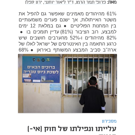
מאת:
פרופ' תמר הרמן,
ד"ר ליאור יוחנני,
ירון קפלן
61% מהיהודים מאמינים שאפשר גם להפיל את
משטר האייתולות, אך ישנם פערים משמעותיים
בין המחנות הפוליטיים ● גם במלאת 12 ימים
למבצע, רוב הציבור (81%) עדיין תומכים בו ●
82% מהיהודים ו-52% מהערבים חושבים שיש
כרגע התאמה בין האינטרסים של ישראל לאלו של
ארה"ב סביב המבצע המשותף באיראן ● 68%
מהיהודים ו-58.5% מהערבים מאמינים שהמבצע
ימשך עוד שבועיים או חודש לכל היותר.
12 במרץ 2026
מסבירון
עלייתו ונפילתו של חוק (אי-)