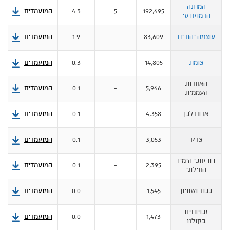
המחנה
192,495
5
4.3
המועמדים
הדמוקרטי
עוצמה יהודית
83,609
-
1.9
המועמדים
מ
צומת
14,805
-
0.3
המועמדים
מ
האחדות
5,946
-
0.1
המועמדים
העממית
אדום לבן
4,358
-
0.1
המועמדים
צדק
3,053
-
0.1
המועמדים
רון קובי הימין
2,395
-
0.1
המועמדים
החילוני
כבוד ושוויון
1,545
-
0.0
המועמדים
זכויותינו
1,473
-
0.0
המועמדים
בקולנו