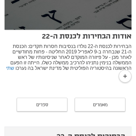
אודות הבחירות לכנסת ה-22
הבחירות לכנסת ה-22 נולדו בנסיבות חסרות תקדים: הכנסת
ה-21 שנבחרה ב-9 לאפריל 2019 החליטה - פחות מחודשיים
לאחר מכן - על פיזורה המוקדם לאחר שניסיונותיו של ראש
הממשלה בנימין נתניהו להרכיב ממשלה כשלו. הייתה זו הפעם
הראשונה בהיסטוריה הפוליטית של מדינת ישראל בה נערכו
שתי
read
בחירות באותה שנה
, והפעם העשירית ברציפות בהן מתקיימות
more
בישראל בחירות מוקדמות. הן נערכו בצילן של פרשיות ראש
הממשלה נתניהו, אשר הודעתו של היועץ המשפטי על כוונה
להגיש
כתבי אישום נגדו (בכפוף לשימוע)
בעניינן פורסמה
בעיצומה של מערכת הבחירות הקודמת.
ממשלת נתניהו הרביעית
, שהושבעה במאי
2015
, שרדה לא מעט
מאמרים
ספרים
משברים קואליציוניים, אך בסופו של דבר הגיעה לסוף דרכה
בדצמבר 2018. זרז להקדמת הבחירות היה פרישתה של
ישראל
ביתנו
על רקע סבב ההסלמה בן היום ברצועת עזה והתגובה
המתונה של כוחות הביטחון. עזיבתה של ישראל ביתנו הקטינה
את הבסיס הקואליציוני לרוב שברירי של 61 ח"כים. הסיבה